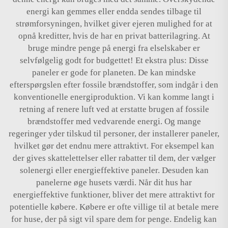
energi kan gemmes eller endda sendes tilbage til
strømforsyningen, hvilket giver ejeren mulighed for at
opnå kreditter, hvis de har en privat batterilagring. At
bruge mindre penge på energi fra elselskaber er
selvfølgelig godt for budgettet! Et ekstra plus: Disse
paneler er gode for planeten. De kan mindske
efterspørgslen efter fossile brændstoffer, som indgår i den
konventionelle energiproduktion. Vi kan komme langt i
retning af renere luft ved at erstatte brugen af fossile
brændstoffer med vedvarende energi. Og mange
regeringer yder tilskud til personer, der installerer paneler,
hvilket gør det endnu mere attraktivt. For eksempel kan
der gives skattelettelser eller rabatter til dem, der vælger
solenergi eller energieffektive paneler. Desuden kan
panelerne øge husets værdi. Når dit hus har
energieffektive funktioner, bliver det mere attraktivt for
potentielle købere. Købere er ofte villige til at betale mere
for huse, der på sigt vil spare dem for penge. Endelig kan