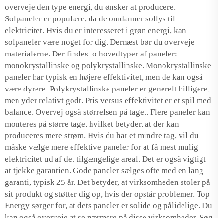
overveje den type energi, du ønsker at producere.
Solpaneler er populære, da de omdanner sollys til
elektricitet. Hvis du er interesseret i grøn energi, kan
solpaneler være noget for dig. Dernæst bør du overveje
materialerne. Der findes to hovedtyper af paneler:
monokrystallinske og polykrystallinske. Monokrystallinske
paneler har typisk en højere effektivitet, men de kan også
være dyrere. Polykrystallinske paneler er generelt billigere,
men yder relativt godt. Pris versus effektivitet er et spil med
balance. Overvej også størrelsen på taget. Flere paneler kan
monteres på større tage, hvilket betyder, at der kan
produceres mere strøm. Hvis du har et mindre tag, vil du
måske vælge mere effektive paneler for at få mest mulig
elektricitet ud af det tilgængelige areal. Det er også vigtigt
at tjekke garantien. Gode paneler sælges ofte med en lang
garanti, typisk 25 år. Det betyder, at virksomheden stoler på
sit produkt og støtter dig op, hvis der opstår problemer. Top
Energy sørger for, at dets paneler er solide og pålidelige. Du
kan også overveje at se nærmere på disse virksomheder. Søg