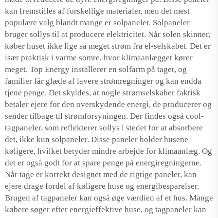
kan fremstilles af forskellige materialer, men det mest
populære valg blandt mange er solpaneler. Solpaneler
bruger sollys til at producere elektricitet. Når solen skinner,
køber huset ikke lige så meget strøm fra el-selskabet. Det er
især praktisk i varme somre, hvor klimaanlægget kører
meget. Top Energy installerer en solfarm på taget, og
familier får glæde af lavere strømregninger og kan endda
tjene penge. Det skyldes, at nogle strømselskaber faktisk
betaler ejere for den overskydende energi, de producerer og
sender tilbage til strømforsyningen. Der findes også cool-
tagpaneler, som reflekterer sollys i stedet for at absorbere
det, ikke kun solpaneler. Disse paneler holder husene
køligere, hvilket betyder mindre arbejde for klimaanlæg. Og
det er også godt for at spare penge på energiregningerne.
Når tage er korrekt designet med de rigtige paneler, kan
ejere drage fordel af køligere huse og energibesparelser.
Brugen af tagpaneler kan også øge værdien af et hus. Mange
købere søger efter energieffektive huse, og tagpaneler kan