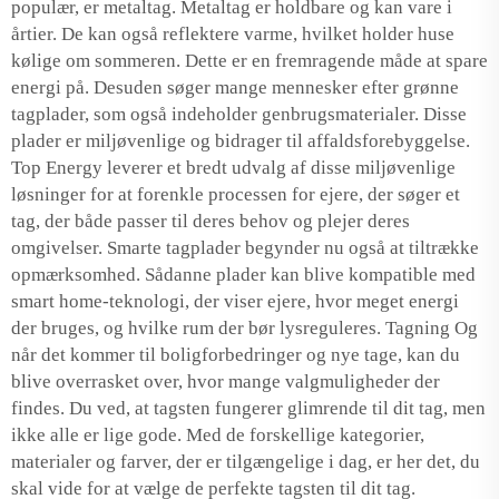
populær, er metaltag. Metaltag er holdbare og kan vare i
årtier. De kan også reflektere varme, hvilket holder huse
kølige om sommeren. Dette er en fremragende måde at spare
energi på. Desuden søger mange mennesker efter grønne
tagplader, som også indeholder genbrugsmaterialer. Disse
plader er miljøvenlige og bidrager til affaldsforebyggelse.
Top Energy leverer et bredt udvalg af disse miljøvenlige
løsninger for at forenkle processen for ejere, der søger et
tag, der både passer til deres behov og plejer deres
omgivelser. Smarte tagplader begynder nu også at tiltrække
opmærksomhed. Sådanne plader kan blive kompatible med
smart home-teknologi, der viser ejere, hvor meget energi
der bruges, og hvilke rum der bør lysreguleres. Tagning Og
når det kommer til boligforbedringer og nye tage, kan du
blive overrasket over, hvor mange valgmuligheder der
findes. Du ved, at tagsten fungerer glimrende til dit tag, men
ikke alle er lige gode. Med de forskellige kategorier,
materialer og farver, der er tilgængelige i dag, er her det, du
skal vide for at vælge de perfekte tagsten til dit tag.