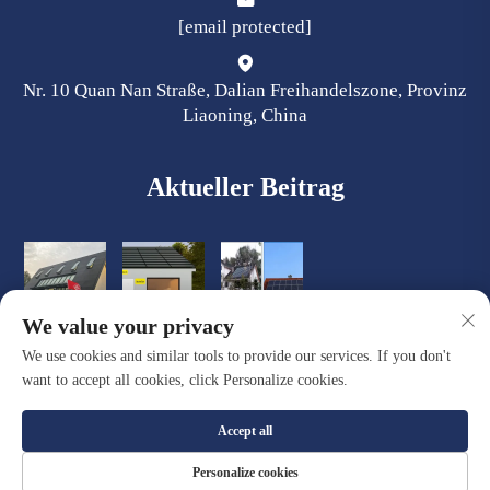
[email protected]
Nr. 10 Quan Nan Straße, Dalian Freihandelszone, Provinz
Liaoning, China
Aktueller Beitrag
We value your privacy
We use cookies and similar tools to provide our services. If you don't
want to accept all cookies, click Personalize cookies.
Accept all
Copyright © Dalian Quacent New Building Materials Co., Ltd.
Personalize cookies
Alle Rechte vorbehalten |
Datenschutzrichtlinie
|
Blog