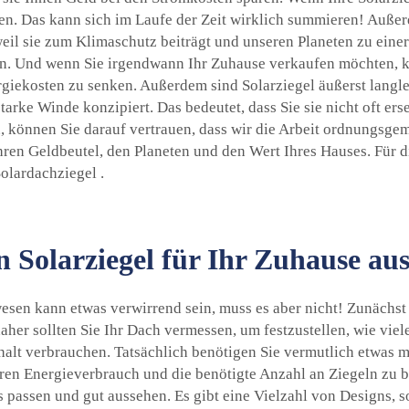
n. Das kann sich im Laufe der Zeit wirklich summieren! Außerd
weil sie zum Klimaschutz beiträgt und unseren Planeten zu einer
rn. Und wenn Sie irgendwann Ihr Zuhause verkaufen möchten, ka
rgiekosten zu senken. Außerdem sind Solarziegel äußerst langle
rke Winde konzipiert. Das bedeutet, dass Sie sie nicht oft er
n, können Sie darauf vertrauen, dass wir die Arbeit ordnungsge
Ihren Geldbeutel, den Planeten und den Wert Ihres Hauses. Für 
Solardachziegel
.
n Solarziegel für Ihr Zuhause au
wesen kann etwas verwirrend sein, muss es aber nicht! Zunächst
her sollten Sie Ihr Dach vermessen, um festzustellen, wie viel
halt verbrauchen. Tatsächlich benötigen Sie vermutlich etwas m
ren Energieverbrauch und die benötigte Anzahl an Ziegeln zu 
us passen und gut aussehen. Es gibt eine Vielzahl von Designs,