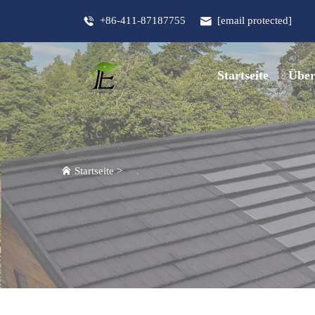
+86-411-87187755
[email protected]
Startseite
Über
Startseite
>