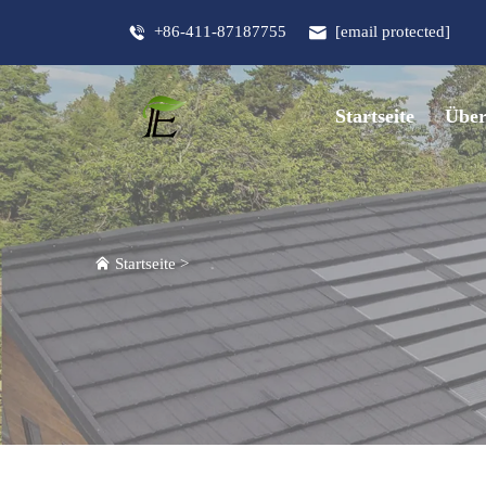
+86-411-87187755
[email protected]
Startseite
Über
Startseite
>