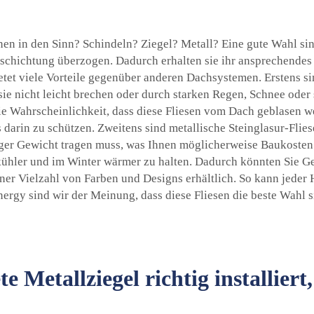
 in den Sinn? Schindeln? Ziegel? Metall? Eine gute Wahl sind
beschichtung überzogen. Dadurch erhalten sie ihr ansprechende
tet viele Vorteile gegenüber anderen Dachsystemen. Erstens si
sie nicht leicht brechen oder durch starken Regen, Schnee oder
ie Wahrscheinlichkeit, dass diese Fliesen vom Dach geblasen wer
 darin zu schützen. Zweitens sind metallische Steinglasur-Fliese
iger Gewicht tragen muss, was Ihnen möglicherweise Baukosten er
ühler und im Winter wärmer zu halten. Dadurch könnten Sie Ge
einer Vielzahl von Farben und Designs erhältlich. So kann jede
nergy sind wir der Meinung, dass diese Fliesen die beste Wahl
e Metallziegel richtig installie