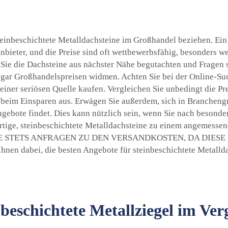
steinbeschichtete Metalldachsteine im Großhandel beziehen. Ein
 Anbieter, und die Preise sind oft wettbewerbsfähig, besonders
ie die Dachsteine aus nächster Nähe begutachten und Fragen st
ogar Großhandelspreisen widmen. Achten Sie bei der Online-S
 einer seriösen Quelle kaufen. Vergleichen Sie unbedingt die P
beim Einsparen aus. Erwägen Sie außerdem, sich in Branchengr
ngebote findet. Dies kann nützlich sein, wenn Sie nach besonde
tige, steinbeschichtete Metalldachsteine zu einem angemessenen
EN SIE STETS ANFRAGEN ZU DEN VERSANDKOSTEN, DA DI
hnen dabei, die besten Angebote für steinbeschichtete Metalldac
nbeschichtete Metallziegel im Verg