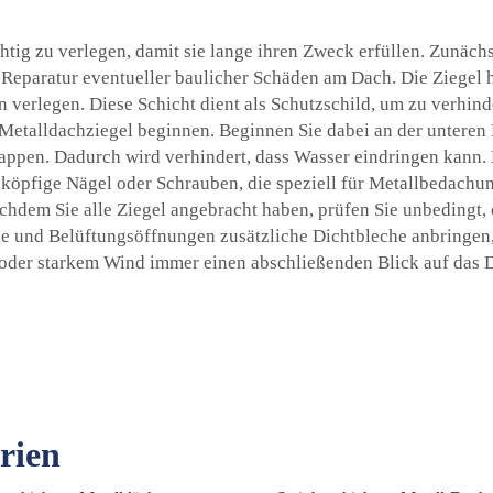
chtig zu verlegen, damit sie lange ihren Zweck erfüllen. Zunäch
paratur eventueller baulicher Schäden am Dach. Die Ziegel haf
 verlegen. Diese Schicht dient als Schutzschild, um zu verhind
Metalldachziegel beginnen. Beginnen Sie dabei an der unteren 
appen. Dadurch wird verhindert, dass Wasser eindringen kann. B
köpfige Nägel oder Schrauben, die speziell für Metallbedachun
hdem Sie alle Ziegel angebracht haben, prüfen Sie unbedingt, o
ine und Belüftungsöffnungen zusätzliche Dichtbleche anbringen
der starkem Wind immer einen abschließenden Blick auf das Dach
rien