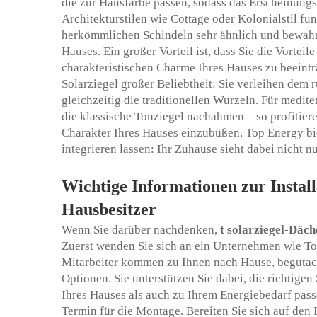
die zur Hausfarbe passen, sodass das Erscheinungsb
Architekturstilen wie Cottage oder Kolonialstil fu
herkömmlichen Schindeln sehr ähnlich und bewahr
Hauses. Ein großer Vorteil ist, dass Sie die Vortei
charakteristischen Charme Ihres Hauses zu beeintr
Solarziegel großer Beliebtheit: Sie verleihen dem
gleichzeitig die traditionellen Wurzeln. Für medit
die klassische Tonziegel nachahmen – so profitier
Charakter Ihres Hauses einzubüßen. Top Energy biet
integrieren lassen: Ihr Zuhause sieht dabei nicht n
Wichtige Informationen zur Install
Hausbesitzer
Wenn Sie darüber nachdenken,
t
solarziegel-Däc
Zuerst wenden Sie sich an ein Unternehmen wie To
Mitarbeiter kommen zu Ihnen nach Hause, begutac
Optionen. Sie unterstützen Sie dabei, die richtig
Ihres Hauses als auch zu Ihrem Energiebedarf pas
Termin für die Montage. Bereiten Sie sich auf den 