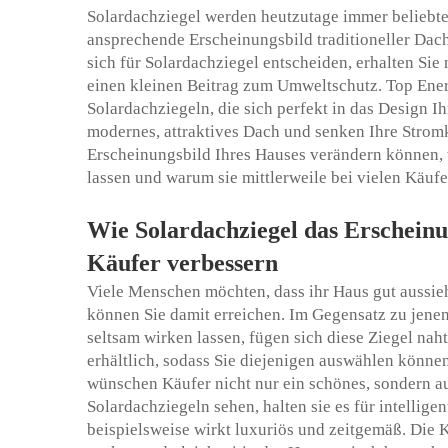
Solardachziegel werden heutzutage immer beliebter
ansprechende Erscheinungsbild traditioneller Dac
sich für Solardachziegel entscheiden, erhalten Sie 
einen kleinen Beitrag zum Umweltschutz. Top Energ
Solardachziegeln, die sich perfekt in das Design Ih
modernes, attraktives Dach und senken Ihre Stromk
Erscheinungsbild Ihres Hauses verändern können, w
lassen und warum sie mittlerweile bei vielen Käufer
Wie Solardachziegel das Erscheinun
Käufer verbessern
Viele Menschen möchten, dass ihr Haus gut aussie
können Sie damit erreichen. Im Gegensatz zu jene
seltsam wirken lassen, fügen sich diese Ziegel nah
erhältlich, sodass Sie diejenigen auswählen könne
wünschen Käufer nicht nur ein schönes, sondern au
Solardachziegeln sehen, halten sie es für intellig
beispielsweise wirkt luxuriös und zeitgemäß. Die K