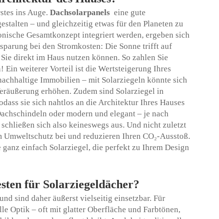
rstes ins Auge.
Dachsolarpanels
eine gute
stalten – und gleichzeitig etwas für den Planeten zu
onische Gesamtkonzept integriert werden, ergeben sich
insparung bei den Stromkosten: Die Sonne trifft auf
 Sie direkt im Haus nutzen können. So zahlen Sie
 Ein weiterer Vorteil ist die Wertsteigerung Ihres
achhaltige Immobilien – mit Solarziegeln könnte sich
Veräußerung erhöhen. Zudem sind Solarziegel in
dass sie sich nahtlos an die Architektur Ihres Hauses
achschindeln oder modern und elegant – je nach
chließen sich also keineswegs aus. Und nicht zuletzt
m Umweltschutz bei und reduzieren Ihren CO₂-Ausstoß.
ganz einfach Solarziegel, die perfekt zu Ihrem Design
sten für Solarziegeldächer?
und sind daher äußerst vielseitig einsetzbar. Für
lle Optik – oft mit glatter Oberfläche und Farbtönen,