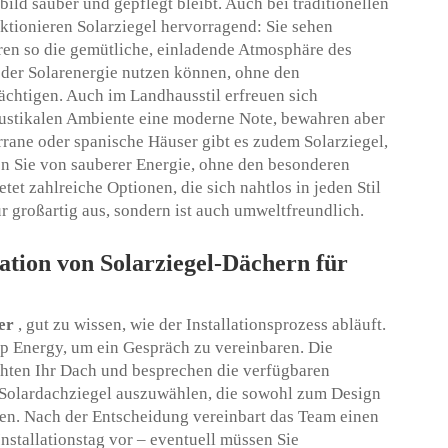
ild sauber und gepflegt bleibt. Auch bei traditionellen
nktionieren Solarziegel hervorragend: Sie sehen
en so die gemütliche, einladende Atmosphäre des
le der Solarenergie nutzen können, ohne den
ächtigen. Auch im Landhausstil erfreuen sich
 rustikalen Ambiente eine moderne Note, bewahren aber
errane oder spanische Häuser gibt es zudem Solarziegel,
en Sie von sauberer Energie, ohne den besonderen
et zahlreiche Optionen, die sich nahtlos in jeden Stil
ur großartig aus, sondern ist auch umweltfreundlich.
ation von Solarziegel-Dächern für
her
, gut zu wissen, wie der Installationsprozess abläuft.
p Energy, um ein Gespräch zu vereinbaren. Die
hten Ihr Dach und besprechen die verfügbaren
en Solardachziegel auszuwählen, die sowohl zum Design
sen. Nach der Entscheidung vereinbart das Team einen
Installationstag vor – eventuell müssen Sie