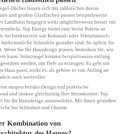
ziegel-Dächer lassen sich mit zahlreichen davon
ien und großen Glasflächen passen beispielsweise
ches Landhaus hingegen wirkt möglicherweise besser mit
vermitteln. Top Energy bietet eine breite Palette an
elle Architekturstile wie Kolonial- oder Viktorianisch-
e herkömmliche Schindeln gestaltet sind. So opfern Sie
en. Wenn Sie Ihr Hausdesign planen, bedenken Sie, wie
n kann. Solarziegel können beispielsweise entlang
geordnet werden, um Tiefe zu erzeugen. Es geht um
Haus passt, wirkt es, als gehöre es von Anfang an
ndern auch wertvoller.
eise ansprechendes Design und praktische
end und senken gleichzeitig Ihre Stromkosten. Top
gel für Ihr Hausdesign auszuwählen. Mit ihnen genießen
riche bei Schönheit und Charme.
der Kombination von
rchitektur des Hauses?