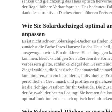
senken und gleichzeitig das Haus optisch hervorh
der Regel höhere Verkaufspreise. Das bedeutet: Fa
dank des attraktiven Daches einen höheren Preis er
Wie Sie Solardachziegel optimal a
anpassen
Es ist nicht schwer, Solarziegel-Dächer zu finden,
zunächst die Farbe Ihres Hauses: Ist das Haus hell, 
ausgewogen wirkt. Ein dunkleres Haus hingegen kan
kommen. Berücksichtigen Sie außerdem die Form 
verbessern glatte, schlanke Ziegel den Gesamteindr
Ziegel wählen, die klassische Dachmaterialien na
kombinieren, um ein besonderes, individuelles Ers
persönlichen Geschmack und profitieren gleichzeit
ist die richtige Passform für Ihr Gebäude. Die Zu
der Auswahl der besten Lösung: Sie beraten Sie ko
optimal funktioniert als auch optisch beeindrucken
Wie Solarziegel-Dächer zu verschi