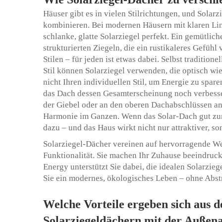
Häuser gibt es in vielen Stilrichtungen, und Solar
kombinieren. Bei modernen Häusern mit klaren Lin
schlanke, glatte Solarziegel perfekt. Ein gemütli
strukturierten Ziegeln, die ein rustikaleres Gefühl 
Stilen – für jeden ist etwas dabei. Selbst tradition
Stil können Solarziegel verwenden, die optisch wi
nicht Ihren individuellen Stil, um Energie zu spar
das Dach dessen Gesamterscheinung noch verbesser
der Giebel oder an den oberen Dachabschlüssen an
Harmonie im Ganzen. Wenn das Solar-Dach gut zum 
dazu – und das Haus wirkt nicht nur attraktiver, so
Solarziegel-Dächer vereinen auf hervorragende W
Funktionalität. Sie machen Ihr Zuhause beeindruck
Energy unterstützt Sie dabei, die idealen Solarzie
Sie ein modernes, ökologisches Leben – ohne Abst
Welche Vorteile ergeben sich aus 
Solarziegeldächern mit der Außena