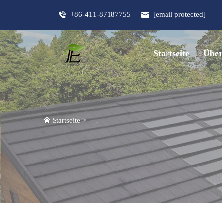
+86-411-87187755
[email protected]
Startseite
Über
Startseite
>