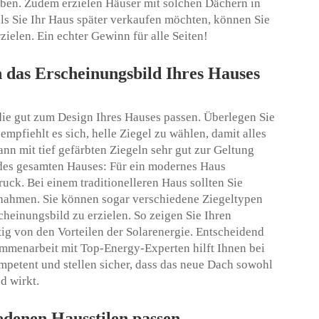
eben. Zudem erzielen Häuser mit solchen Dächern in
lls Sie Ihr Haus später verkaufen möchten, können Sie
zielen. Ein echter Gewinn für alle Seiten!
n das Erscheinungsbild Ihres Hauses
 die gut zum Design Ihres Hauses passen. Überlegen Sie
empfiehlt es sich, helle Ziegel zu wählen, damit alles
n mit tief gefärbten Ziegeln sehr gut zur Geltung
des gesamten Hauses: Für ein modernes Haus
uck. Bei einem traditionelleren Haus sollten Sie
chahmen. Sie können sogar verschiedene Ziegeltypen
cheinungsbild zu erzielen. So zeigen Sie Ihren
ig von den Vorteilen der Solarenergie. Entscheidend
sammenarbeit mit Top-Energy-Experten hilft Ihnen bei
mpetent und stellen sicher, dass das neue Dach sowohl
d wirkt.
edenen Hausstilen passen