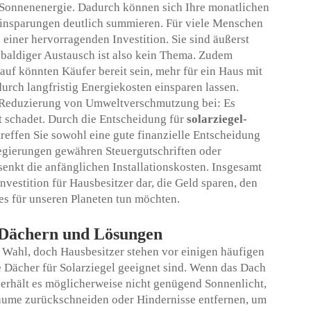
s Sonnenenergie. Dadurch können sich Ihre monatlichen
Einsparungen deutlich summieren. Für viele Menschen
einer hervorragenden Investition. Sie sind äußerst
n baldiger Austausch ist also kein Thema. Zudem
auf könnten Käufer bereit sein, mehr für ein Haus mit
durch langfristig Energiekosten einsparen lassen.
r Reduzierung von Umweltverschmutzung bei: Es
ht schadet. Durch die Entscheidung für
solarziegel-
reffen Sie sowohl eine gute finanzielle Entscheidung
egierungen gewähren Steuergutschriften oder
senkt die anfänglichen Installationskosten. Insgesamt
Investition für Hausbesitzer dar, die Geld sparen, den
es für unseren Planeten tun möchten.
-Dächern und Lösungen
 Wahl, doch Hausbesitzer stehen vor einigen häufigen
le Dächer für Solarziegel geeignet sind. Wenn das Dach
 erhält es möglicherweise nicht genügend Sonnenlicht,
 Bäume zurückschneiden oder Hindernisse entfernen, um