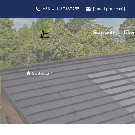
+86-411-87187755
[email protected]
Startseite
Über
Startseite
>