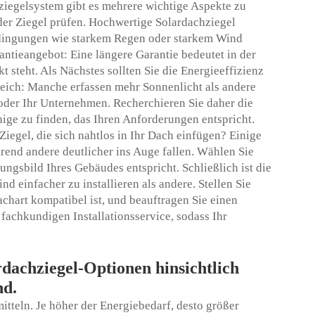
iegelsystem gibt es mehrere wichtige Aspekte zu
 der Ziegel prüfen. Hochwertige Solardachziegel
dingungen wie starkem Regen oder starkem Wind
antieangebot: Eine längere Garantie bedeutet in der
kt steht. Als Nächstes sollten Sie die Energieeffizienz
gleich: Manche erfassen mehr Sonnenlicht als andere
oder Ihr Unternehmen. Recherchieren Sie daher die
ige zu finden, das Ihren Anforderungen entspricht.
egel, die sich nahtlos in Ihr Dach einfügen? Einige
end andere deutlicher ins Auge fallen. Wählen Sie
ngsbild Ihres Gebäudes entspricht. Schließlich ist die
d einfacher zu installieren als andere. Stellen Sie
achart kompatibel ist, und beauftragen Sie einen
 fachkundigen Installationsservice, sodass Ihr
dachziegel-Optionen hinsichtlich
nd.
itteln. Je höher der Energiebedarf, desto größer