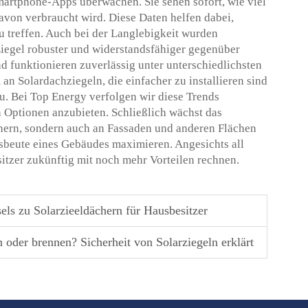
martphone-Apps überwachen. Sie sehen sofort, wie viel
avon verbraucht wird. Diese Daten helfen dabei,
u treffen. Auch bei der Langlebigkeit wurden
 Ziegel robuster und widerstandsfähiger gegenüber
d funktionieren zuverlässig unter unterschiedlichsten
 Solardachziegeln, die einfacher zu installieren sind
u. Bei Top Energy verfolgen wir diese Trends
n Optionen anzubieten. Schließlich wächst das
chern, sondern auch an Fassaden und anderen Flächen
usbeute eines Gebäudes maximieren. Angesichts all
tzer zukünftig mit noch mehr Vorteilen rechnen.
els zu Solarzieeldächern für Hausbesitzer
oder brennen? Sicherheit von Solarziegeln erklärt