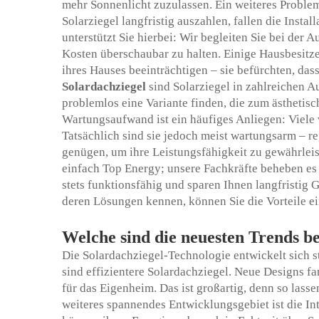
mehr Sonnenlicht zuzulassen. Ein weiteres Problem 
Solarziegel langfristig auszahlen, fallen die Insta
unterstützt Sie hierbei: Wir begleiten Sie bei der
Kosten überschaubar zu halten. Einige Hausbesitze
ihres Hauses beeinträchtigen – sie befürchten, da
Solardachziegel
sind Solarziegel in zahlreichen A
problemlos eine Variante finden, die zum ästhetis
Wartungsaufwand ist ein häufiges Anliegen: Viele v
Tatsächlich sind sie jedoch meist wartungsarm – 
genügen, um ihre Leistungsfähigkeit zu gewährleis
einfach Top Energy; unsere Fachkräfte beheben es s
stets funktionsfähig und sparen Ihnen langfristig
deren Lösungen kennen, können Sie die Vorteile ei
Welche sind die neuesten Trends b
Die Solardachziegel-Technologie entwickelt sich st
sind effizientere Solardachziegel. Neue Designs 
für das Eigenheim. Das ist großartig, denn so lass
weiteres spannendes Entwicklungsgebiet ist die I