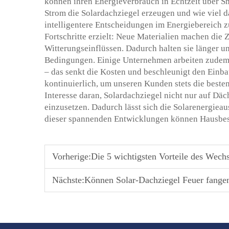
können ihren Energieverbrauch in Echtzeit über S
Strom die Solardachziegel erzeugen und wie viel d
intelligentere Entscheidungen im Energiebereich z
Fortschritte erzielt: Neue Materialien machen die
Witterungseinflüssen. Dadurch halten sie länger un
Bedingungen. Einige Unternehmen arbeiten zudem an
– das senkt die Kosten und beschleunigt den Einba
kontinuierlich, um unseren Kunden stets die beste
Interesse daran, Solardachziegel nicht nur auf Dä
einzusetzen. Dadurch lässt sich die Solarenergiea
dieser spannenden Entwicklungen können Hausbesi
Vorherige:
Die 5 wichtigsten Vorteile des Wechs
Nächste:
Können Solar-Dachziegel Feuer fangen 