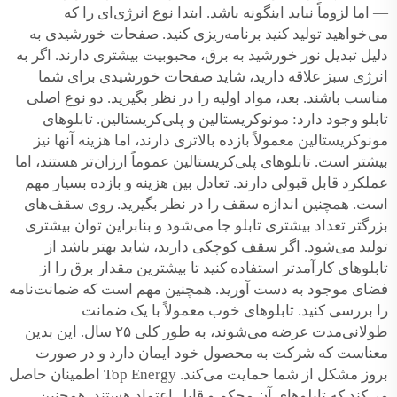
— اما لزوماً نباید اینگونه باشد. ابتدا نوع انرژی‌ای را که
می‌خواهید تولید کنید برنامه‌ریزی کنید. صفحات خورشیدی به
دلیل تبدیل نور خورشید به برق، محبوبیت بیشتری دارند. اگر به
انرژی سبز علاقه دارید، شاید صفحات خورشیدی برای شما
مناسب باشند. بعد، مواد اولیه را در نظر بگیرید. دو نوع اصلی
تابلو وجود دارد: مونوکریستالین و پلی‌کریستالین. تابلوهای
مونوکریستالین معمولاً بازده بالاتری دارند، اما هزینه آنها نیز
بیشتر است. تابلوهای پلی‌کریستالین عموماً ارزان‌تر هستند، اما
عملکرد قابل قبولی دارند. تعادل بین هزینه و بازده بسیار مهم
است. همچنین اندازه سقف را در نظر بگیرید. روی سقف‌های
بزرگتر تعداد بیشتری تابلو جا می‌شود و بنابراین توان بیشتری
تولید می‌شود. اگر سقف کوچکی دارید، شاید بهتر باشد از
تابلوهای کارآمدتر استفاده کنید تا بیشترین مقدار برق را از
فضای موجود به دست آورید. همچنین مهم است که ضمانت‌نامه
را بررسی کنید. تابلوهای خوب معمولاً با یک ضمانت
طولانی‌مدت عرضه می‌شوند، به طور کلی ۲۵ سال. این بدین
معناست که شرکت به محصول خود ایمان دارد و در صورت
بروز مشکل از شما حمایت می‌کند. Top Energy اطمینان حاصل
می‌کند که تابلوهای آن محکم و قابل اعتماد هستند. همچنین