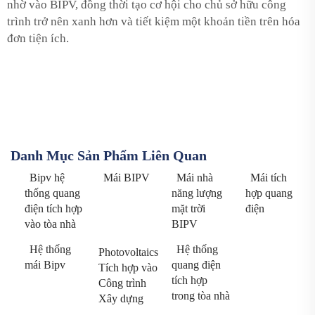
nhờ vào BIPV, đồng thời tạo cơ hội cho chủ sở hữu công
trình trở nên xanh hơn và tiết kiệm một khoản tiền trên hóa
đơn tiện ích.
Danh Mục Sản Phẩm Liên Quan
Bipv hệ
Mái BIPV
Mái nhà
Mái tích
thống quang
năng lượng
hợp quang
điện tích hợp
mặt trời
điện
vào tòa nhà
BIPV
Hệ thống
Hệ thống
Photovoltaics
mái Bipv
quang điện
Tích hợp vào
tích hợp
Công trình
trong tòa nhà
Xây dựng