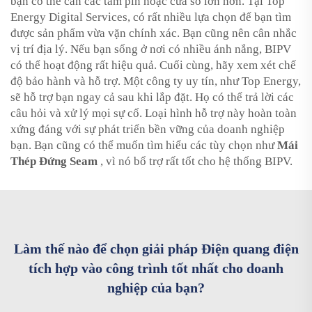
bạn có thể cần các tấm pin hoặc cửa sổ lớn hơn. Tại Top
Energy Digital Services, có rất nhiều lựa chọn để bạn tìm
được sản phẩm vừa vặn chính xác. Bạn cũng nên cân nhắc
vị trí địa lý. Nếu bạn sống ở nơi có nhiều ánh nắng, BIPV
có thể hoạt động rất hiệu quả. Cuối cùng, hãy xem xét chế
độ bảo hành và hỗ trợ. Một công ty uy tín, như Top Energy,
sẽ hỗ trợ bạn ngay cả sau khi lắp đặt. Họ có thể trả lời các
câu hỏi và xử lý mọi sự cố. Loại hình hỗ trợ này hoàn toàn
xứng đáng với sự phát triển bền vững của doanh nghiệp
bạn. Bạn cũng có thể muốn tìm hiểu các tùy chọn như
Mái
Thép Đứng Seam
, vì nó bổ trợ rất tốt cho hệ thống BIPV.
Làm thế nào để chọn giải pháp Điện quang điện
tích hợp vào công trình tốt nhất cho doanh
nghiệp của bạn?