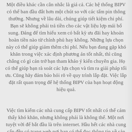
Một điều khác cần cân nhắc là giá cả. Các hệ thống BIPV
có thể ban đầu đắt hơn một chút so với các tấm pin thông
thường. Nhưng về lâu dài, chúng giúp tiết kiệm chi phí.
Bạn sẽ không phải trả tiền cho các vật liệu lợp mái bổ
sung. Đáng để tìm hiểu xem có bất kỳ ưu đãi hay khoản
hoàn tiền nào từ chính phủ hay không. Những lựa chọn
này có thể giúp giảm thêm chi phí. Nếu bạn đang gặp khó
khăn trong việc xác định phương án tốt nhất, thì cũng
chẳng có gì cản trở bạn tham khảo ý kiến chuyên gia. Họ
có thể giúp bạn rà soát các lựa chọn và tìm ra giải pháp tối
ưu. Cũng hãy đảm bảo hỏi rõ về quy trình lắp đặt. Việc lắp
đặt rất quan trọng để hệ thống BIPV của bạn hoạt động
hiệu quả.
Việc tìm kiếm các nhà cung cấp BIPV tốt nhất có thể cảm
thấy khó khăn, nhưng không phải là không thể. Một nơi
tuyệt vời để bắt đầu là trên internet. Hầu hết các nhà cung
cấp đều có trang web nơi bạn có thể đọc thông tin về sản