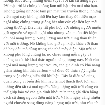
lượng. Một trong những điểm tuyệt vời khi sử dụng ngói
PV mặt trời là chúng không làm nổi bật trên mái nhà bạn.
Không giống như các tấm pin mặt trời truyền thống, những
viên ngói này không nhô lên hay làm thay đổi diện mạo
ngôi nhà; chúng trông giống hệt như các vật liệu lợp mái
thông thường. Điều này rất phù hợp với những người muốn
giữ nguyên vẻ ngoài ngôi nhà nhưng vẫn muốn tiết kiệm
chi phí năng lượng. Năng lượng mặt trời cũng thân thiện
với môi trường. Nó không bao giờ cạn kiệt, khác với than
đá hay dầu mỏ dùng trong các nhà máy điện. Mặt trời sẽ
không phụ lòng chúng ta: nó chiếu sáng mỗi ngày và
chúng ta có thể khai thác nguồn năng lượng này. Nhờ vào
ngói mái năng lượng mặt trời PV, các gia đình có khả năng
giảm lượng khí thải carbon – và điều đó thực sự ý nghĩa
trong việc chống biến đổi khí hậu. Đây là điều vô cùng
quan trọng vì biến đổi khí hậu là một thách thức lớn ảnh
hưởng đến tất cả mọi người. Năng lượng mặt trời cũng có
thể giúp bảo vệ các gia đình khỏi mức tăng giá điện bằng
cách sử dụng nguồn điện mặt trời. Và khi ngày càng nhiều
người chuyển sang dùng năng lượng mặt trời, nhu cầu sử