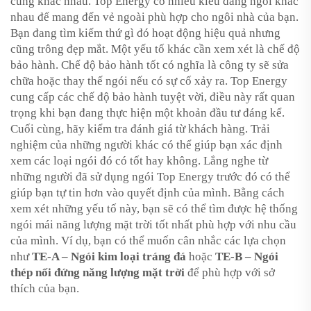
cũng khác nhau. Top Energy có nhiều kiểu dáng ngói khác
nhau để mang đến vẻ ngoài phù hợp cho ngôi nhà của bạn.
Bạn đang tìm kiếm thứ gì đó hoạt động hiệu quả nhưng
cũng trông đẹp mắt. Một yếu tố khác cần xem xét là chế độ
bảo hành. Chế độ bảo hành tốt có nghĩa là công ty sẽ sửa
chữa hoặc thay thế ngói nếu có sự cố xảy ra. Top Energy
cung cấp các chế độ bảo hành tuyệt vời, điều này rất quan
trọng khi bạn đang thực hiện một khoản đầu tư đáng kể.
Cuối cùng, hãy kiểm tra đánh giá từ khách hàng. Trải
nghiệm của những người khác có thể giúp bạn xác định
xem các loại ngói đó có tốt hay không. Lắng nghe từ
những người đã sử dụng ngói Top Energy trước đó có thể
giúp bạn tự tin hơn vào quyết định của mình. Bằng cách
xem xét những yếu tố này, bạn sẽ có thể tìm được hệ thống
ngói mái năng lượng mặt trời tốt nhất phù hợp với nhu cầu
của mình. Ví dụ, bạn có thể muốn cân nhắc các lựa chọn
như
TE-A – Ngói kim loại tráng đá
hoặc
TE-B – Ngói
thép nối đứng năng lượng mặt trời
để phù hợp với sở
thích của bạn.