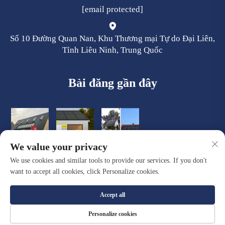
[email protected]
Số 10 Đường Quan Nan, Khu Thương mại Tự do Đại Liên,
Tỉnh Liêu Ninh, Trung Quốc
Bài đăng gần đây
We value your privacy
We use cookies and similar tools to provide our services. If you don't
want to accept all cookies, click Personalize cookies.
Accept all
Bản quyền © Công ty TNHH Vật liệu Xây dựng Mới Đại Liên
Personalize cookies
Quacent. Bảo lưu mọi quyền. |
Chính sách bảo mật
|
Blog