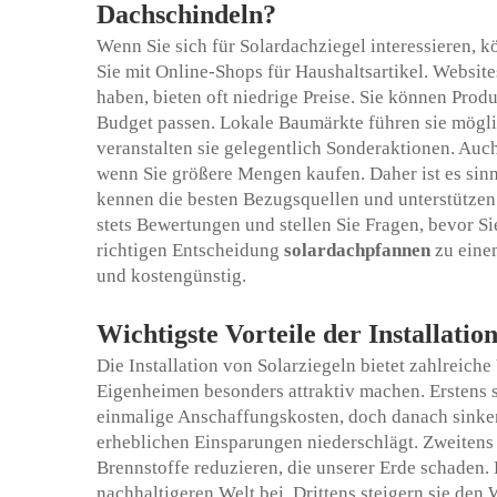
Dachschindeln?
Wenn Sie sich für Solardachziegel interessieren, 
Sie mit Online-Shops für Haushaltsartikel. Websites,
haben, bieten oft niedrige Preise. Sie können Prod
Budget passen. Lokale Baumärkte führen sie mögli
veranstalten sie gelegentlich Sonderaktionen. Auc
wenn Sie größere Mengen kaufen. Daher ist es sin
kennen die besten Bezugsquellen und unterstützen 
stets Bewertungen und stellen Sie Fragen, bevor Si
richtigen Entscheidung
solardachpfannen
zu eine
und kostengünstig.
Wichtigste Vorteile der Installatio
Die Installation von Solarziegeln bietet zahlreiche
Eigenheimen besonders attraktiv machen. Erstens 
einmalige Anschaffungskosten, doch danach sinken
erheblichen Einsparungen niederschlägt. Zweitens 
Brennstoffe reduzieren, die unserer Erde schaden. 
nachhaltigeren Welt bei. Drittens steigern sie den 