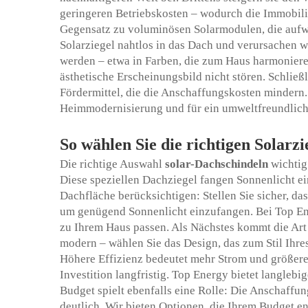
geringeren Betriebskosten – wodurch die Immobilie
Gegensatz zu voluminösen Solarmodulen, die aufw
Solarziegel nahtlos in das Dach und verursachen w
werden – etwa in Farben, die zum Haus harmoniere
ästhetische Erscheinungsbild nicht stören. Schließ
Fördermittel, die die Anschaffungskosten mindern.
Heimmodernisierung und für ein umweltfreundlich
So wählen Sie die richtigen Solarzi
Die richtige Auswahl
solar-Dachschindeln
wichtig
Diese speziellen Dachziegel fangen Sonnenlicht ei
Dachfläche berücksichtigen: Stellen Sie sicher, da
um genügend Sonnenlicht einzufangen. Bei Top Ene
zu Ihrem Haus passen. Als Nächstes kommt die Art 
modern – wählen Sie das Design, das zum Stil Ihre
Höhere Effizienz bedeutet mehr Strom und größere 
Investition langfristig. Top Energy bietet langlebi
Budget spielt ebenfalls eine Rolle: Die Anschaffun
deutlich. Wir bieten Optionen, die Ihrem Budget e