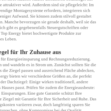
 attraktiver wird. Außerdem sind sie pflegeleicht: Im
endige Montagesysteme erfordern, integrieren sich
eniger Aufwand. Sie können zudem stilvoll gestaltet
n. Manche bevorzugen sie gerade deshalb, weil sie das
lich gibt es gegebenenfalls Steuergutschriften oder
 Top Energy bietet hochwertigste Produkte zur
es Leben.
egel für Ihr Zuhause aus
 für Energieeinsparung und Rechnungsreduzierung.
n und wandeln es in Strom um. Zunächst sollten Sie die
ss die Ziegel passen und ausreichend Fläche abdecken,
rgy bieten wir verschiedene Größen an, die perfekt
der Dachziegel: Einige wirken traditionell, andere
s Hauses passt. Prüfen Sie zudem die Energieausbeute:
Einsparungen. Eine gute Garantie schützt Ihre
ge Ziegel mit Garantie für Ihre Sicherheit und Ruhe. Das
gskosten variieren zwar, doch langfristig sparen Sie
ntsprechen, ohne Kompromisse bei der Qualität