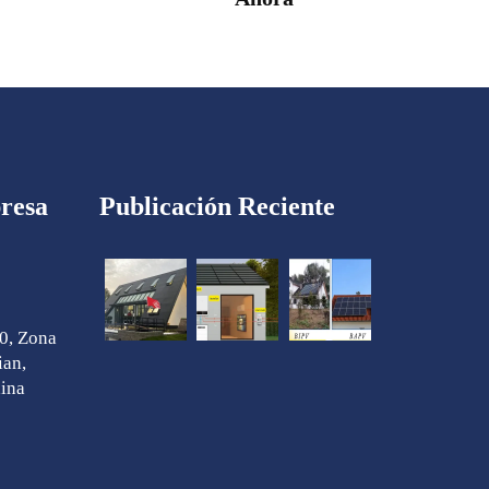
resa
Publicación Reciente
0, Zona
ian,
hina