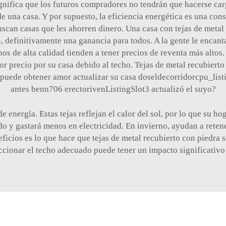
significa que los futuros compradores no tendrán que hacerse ca
 de una casa. Y por supuesto, la eficiencia energética es una 
scan casas que les ahorren dinero. Una casa con
tejas de metal
, definitivamente una ganancia para todos. A la gente le encan
s de alta calidad tienden a tener precios de reventa más altos. 
r precio por su casa debido al techo.
Tejas de metal recubiert
e puede obtener amor actualizar su casa doseldecorridorcpu_lis
antes benn706 erectorivenListingSlot3 actualizó el suyo?
 energía. Estas tejas reflejan el calor del sol, por lo que su 
o y gastará menos en electricidad. En invierno, ayudan a retene
eficios es lo que hace que
tejas de metal recubierto con piedra
s
cionar el techo adecuado puede tener un impacto significativo 