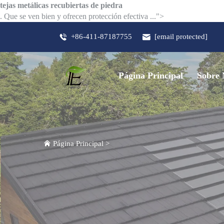
tejas metálicas recubiertas de piedra
. Que se ven bien y ofrecen protección efectiva ...">
+86-411-87187755
[email protected]
Página Principal
Sobre 
Página Principal
>