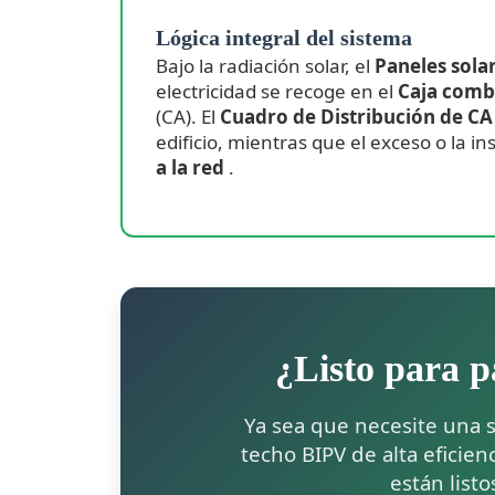
Lógica integral del sistema
Bajo la radiación solar, el
Paneles sola
electricidad se recoge en el
Caja comb
(CA). El
Cuadro de Distribución de C
edificio, mientras que el exceso o la i
a la red
.
¿Listo para p
Ya sea que necesite una 
techo BIPV de alta eficie
están list