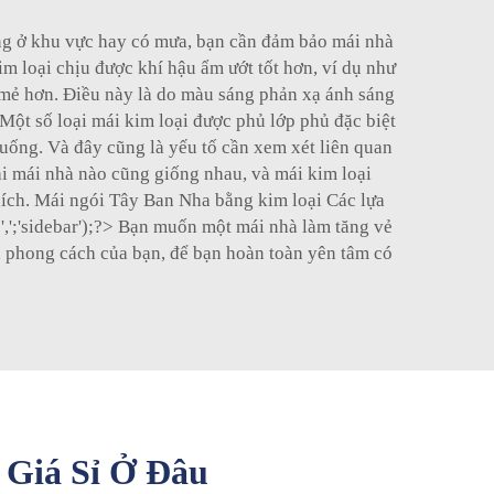
ng ở khu vực hay có mưa, bạn cần đảm bảo mái nhà
im loại chịu được khí hậu ẩm ướt tốt hơn, ví dụ như
 mẻ hơn. Điều này là do màu sáng phản xạ ánh sáng
Một số loại mái kim loại được phủ lớp phủ đặc biệt
xuống. Và đây cũng là yếu tố cần xem xét liên quan
i mái nhà nào cũng giống nhau, và mái kim loại
hích. Mái ngói Tây Ban Nha bằng kim loại Các lựa
,';'sidebar');?> Bạn muốn một mái nhà làm tăng vẻ
à phong cách của bạn, để bạn hoàn toàn yên tâm có
 Giá Sỉ Ở Đâu