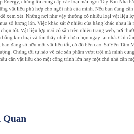
op Energy, chúng tôi cung cấp các loại mái ngói Tây Ban Nha bằ
ững vật liệu phù hợp cho ngôi nhà của mình. Nếu bạn đang cần 
để xem xét. Những nơi như vậy thường có nhiều loại vật liệu lợ
 mua số lượng lớn. Việc khảo sát ở nhiều cửa hàng khác nhau l
chọn tốt. Vật liệu lợp mái có sẵn trên nhiều trang web, nơi thư
bằng kim loại và tìm thấy nhiều lựa chọn ngay tại nhà. Chỉ cầ
ng bạn đang sở hữu một vật liệu tốt, có độ bền cao. Sự Yên Tâ
ượng. Chúng tôi tự hào về các sản phẩm vượt trội mà mình cung
thầu cần vật liệu cho một công trình lớn hay một chủ nhà cần m
n Quan