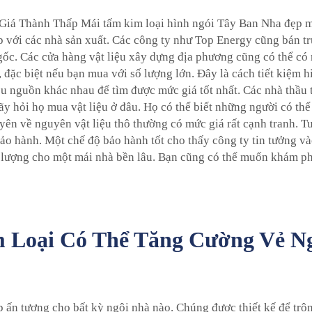
á Thành Thấp Mái tấm kim loại hình ngói Tây Ban Nha đẹp mắt
iếp với các nhà sản xuất. Các công ty như Top Energy cũng bán tr
gốc. Các cửa hàng vật liệu xây dựng địa phương cũng có thể có
, đặc biệt nếu bạn mua với số lượng lớn. Đây là cách tiết kiệm 
iều nguồn khác nhau để tìm được mức giá tốt nhất. Các nhà thầu
y hỏi họ mua vật liệu ở đâu. Họ có thể biết những người có thể
yên về nguyên vật liệu thô thường có mức giá rất cạnh tranh. T
bảo hành. Một chế độ bảo hành tốt cho thấy công ty tin tưởng 
 lượng cho một mái nhà bền lâu. Bạn cũng có thể muốn khám p
 Loại Có Thể Tăng Cường Vẻ Ng
ấn tượng cho bất kỳ ngôi nhà nào. Chúng được thiết kế để trôn