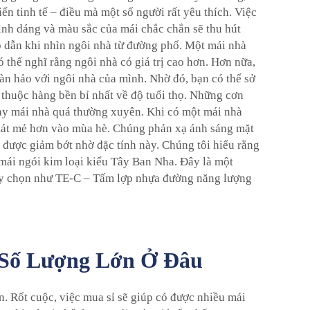
n tinh tế – điều mà một số người rất yêu thích. Việc
ình dáng và màu sắc của mái chắc chắn sẽ thu hút
ấp dẫn khi nhìn ngôi nhà từ đường phố. Một mái nhà
 thể nghĩ rằng ngôi nhà có giá trị cao hơn. Hơn nữa,
àn hảo với ngôi nhà của mình. Nhờ đó, bạn có thể sở
 thuộc hàng bền bỉ nhất về độ tuổi thọ. Những cơn
ay mái nhà quá thường xuyên. Khi có một mái nhà
y mát mẻ hơn vào mùa hè. Chúng phản xạ ánh sáng mặt
 được giảm bớt nhờ đặc tính này. Chúng tôi hiểu rằng
 mái ngói kim loại kiểu Tây Ban Nha. Đây là một
ùy chọn như
TE-C – Tấm lợp nhựa đường năng lượng
 Số Lượng Lớn Ở Đâu
. Rốt cuộc, việc mua sỉ sẽ giúp có được nhiều mái