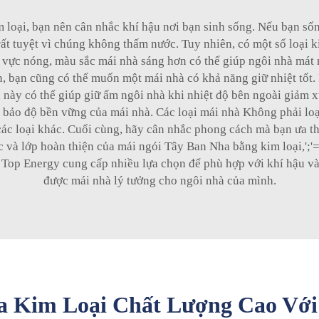
loại, bạn nên cân nhắc khí hậu nơi bạn sinh sống. Nếu bạn số
ất tuyệt vì chúng không thấm nước. Tuy nhiên, có một số loại k
 vực nóng, màu sắc mái nhà sáng hơn có thể giúp ngôi nhà mát
n, bạn cũng có thể muốn một mái nhà có khả năng giữ nhiệt tốt. 
u này có thể giúp giữ ấm ngôi nhà khi nhiệt độ bên ngoài giảm 
m bảo độ bền vững của mái nhà. Các loại mái nhà Không phải loạ
ác loại khác. Cuối cùng, hãy cân nhắc phong cách mà bạn ưa t
và lớp hoàn thiện của mái ngói Tây Ban Nha bằng kim loại,';'='
 Top Energy cung cấp nhiều lựa chọn để phù hợp với khí hậu v
được mái nhà lý tưởng cho ngôi nhà của mình.
 Kim Loại Chất Lượng Cao Với