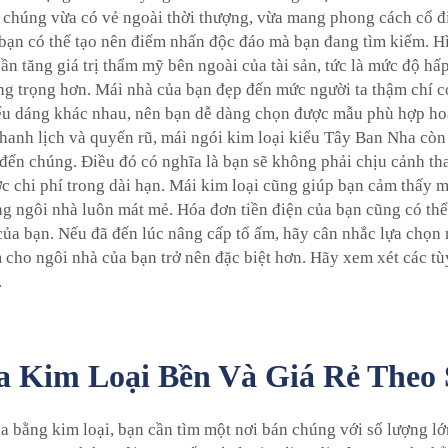
 chúng vừa có vẻ ngoài thời thượng, vừa mang phong cách cổ điể
bạn có thể tạo nên điểm nhấn độc đáo mà bạn đang tìm kiếm. H
ần tăng giá trị thẩm mỹ bên ngoài của tài sản, tức là mức độ h
ng trọng hơn. Mái nhà của bạn đẹp đến mức người ta thậm chí có
kiểu dáng khác nhau, nên bạn dễ dàng chọn được mẫu phù hợp ho
thanh lịch và quyến rũ, mái ngói kim loại kiểu Tây Ban Nha còn
ến chúng. Điều đó có nghĩa là bạn sẽ không phải chịu cảnh th
được chi phí trong dài hạn. Mái kim loại cũng giúp bạn cảm thấ
ng ngôi nhà luôn mát mẻ. Hóa đơn tiền điện của bạn cũng có thể
 của bạn. Nếu đã đến lúc nâng cấp tổ ấm, hãy cân nhắc lựa chọn
m cho ngôi nhà của bạn trở nên đặc biệt hơn. Hãy xem xét các t
.
a Kim Loại Bền Và Giá Rẻ Theo
 bằng kim loại, bạn cần tìm một nơi bán chúng với số lượng lớn