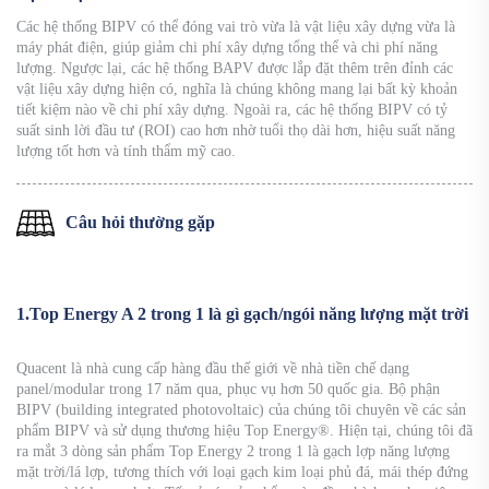
Các hệ thống BIPV có thể đóng vai trò vừa là vật liệu xây dựng vừa là
máy phát điện, giúp giảm chi phí xây dựng tổng thể và chi phí năng
lượng. Ngược lại, các hệ thống BAPV được lắp đặt thêm trên đỉnh các
vật liệu xây dựng hiện có, nghĩa là chúng không mang lại bất kỳ khoản
tiết kiệm nào về chi phí xây dựng. Ngoài ra, các hệ thống BIPV có tỷ
suất sinh lời đầu tư (ROI) cao hơn nhờ tuổi thọ dài hơn, hiệu suất năng
lượng tốt hơn và tính thẩm mỹ cao.
Câu hỏi thường gặp
1.Top Energy A 2 trong 1 là gì gạch/ngói năng lượng mặt trời
Quacent là nhà cung cấp hàng đầu thế giới về nhà tiền chế dạng
panel/modular trong 17 năm qua, phục vụ hơn 50 quốc gia. Bộ phận
BIPV (building integrated photovoltaic) của chúng tôi chuyên về các sản
phẩm BIPV và sử dụng thương hiệu Top Energy®. Hiện tại, chúng tôi đã
ra mắt 3 dòng sản phẩm Top Energy 2 trong 1 là gạch lợp năng lượng
mặt trời/lá lợp, tương thích với loại gạch kim loại phủ đá, mái thép đứng