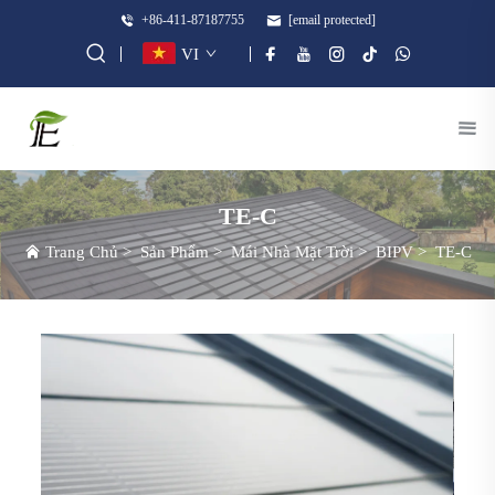
+86-411-87187755
[email protected]
VI
TE-C
Trang Chủ
>
Sản Phẩm
>
Mái Nhà Mặt Trời
>
BIPV
>
TE-C