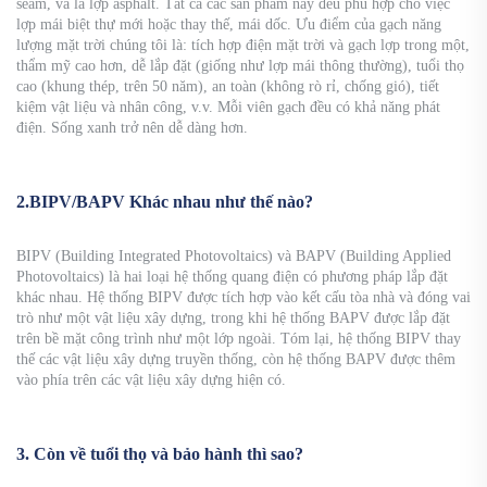
seam, và lá lợp asphalt. Tất cả các sản phẩm này đều phù hợp cho việc
lợp mái biệt thự mới hoặc thay thế, mái dốc. Ưu điểm của gạch năng
lượng mặt trời chúng tôi là: tích hợp điện mặt trời và gạch lợp trong một,
thẩm mỹ cao hơn, dễ lắp đặt (giống như lợp mái thông thường), tuổi thọ
cao (khung thép, trên 50 năm), an toàn (không rò rỉ, chống gió), tiết
kiệm vật liệu và nhân công, v.v. Mỗi viên gạch đều có khả năng phát
điện. Sống xanh trở nên dễ dàng hơn.
2.BIPV/BAPV Khác nhau như thế nào?
BIPV (Building Integrated Photovoltaics) và BAPV (Building Applied
Photovoltaics) là hai loại hệ thống quang điện có phương pháp lắp đặt
khác nhau. Hệ thống BIPV được tích hợp vào kết cấu tòa nhà và đóng vai
trò như một vật liệu xây dựng, trong khi hệ thống BAPV được lắp đặt
trên bề mặt công trình như một lớp ngoài. Tóm lại, hệ thống BIPV thay
thế các vật liệu xây dựng truyền thống, còn hệ thống BAPV được thêm
vào phía trên các vật liệu xây dựng hiện có.
3. Còn về tuổi thọ và bảo hành thì sao?