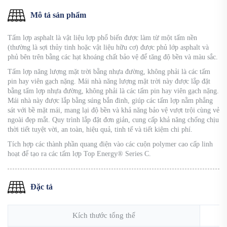
Mô tả sản phẩm
Tấm lợp asphalt là vật liệu lợp phổ biến được làm từ một tấm nền
(thường là sợi thủy tinh hoặc vật liệu hữu cơ) được phủ lớp asphalt và
phủ bên trên bằng các hạt khoáng chất bảo vệ để tăng độ bền và màu sắc.
Tấm lợp năng lượng mặt trời bằng nhựa đường, không phải là các tấm
pin hay viên gạch nặng. Mái nhà năng lượng mặt trời này được lắp đặt
bằng tấm lợp nhựa đường, không phải là các tấm pin hay viên gạch nặng.
Mái nhà này được lắp bằng súng bắn đinh, giúp các tấm lợp nằm phẳng
sát với bề mặt mái, mang lại độ bền và khả năng bảo vệ vượt trội cùng vẻ
ngoài đẹp mắt. Quy trình lắp đặt đơn giản, cung cấp khả năng chống chịu
thời tiết tuyệt vời, an toàn, hiệu quả, tinh tế và tiết kiệm chi phí.
Tích hợp các thành phần quang điện vào các cuộn polymer cao cấp linh
hoạt để tạo ra các tấm lợp Top Energy® Series C.
Đặc tả
Kích thước tổng thể
1