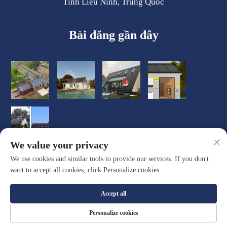
Tỉnh Liêu Ninh, Trung Quốc
Bài đăng gần đây
We value your privacy
We use cookies and similar tools to provide our services. If you don't
want to accept all cookies, click Personalize cookies.
Accept all
Bản quyền © Công ty TNHH Vật liệu Xây dựng Mới Đại Liên
Personalize cookies
Quacent. Bảo lưu mọi quyền. |
Chính sách bảo mật
|
Blog