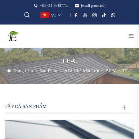
+86-411-87187755
[email protected]
VI
TE-C
Trang Chủ
>
Sản Phẩm
>
Mái Nhà Mặt Trời
>
BIPV
>
TE-C
TẤT CẢ SẢN PHẨM