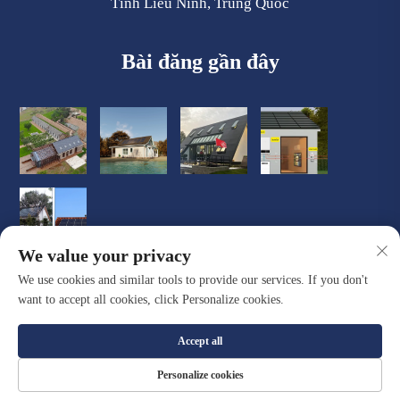
Tỉnh Liêu Ninh, Trung Quốc
Bài đăng gần đây
We value your privacy
We use cookies and similar tools to provide our services. If you don't
want to accept all cookies, click Personalize cookies.
Accept all
Bản quyền © Công ty TNHH Vật liệu Xây dựng Mới Đại Liên
Personalize cookies
Quacent. Bảo lưu mọi quyền. |
Chính sách bảo mật
|
Blog