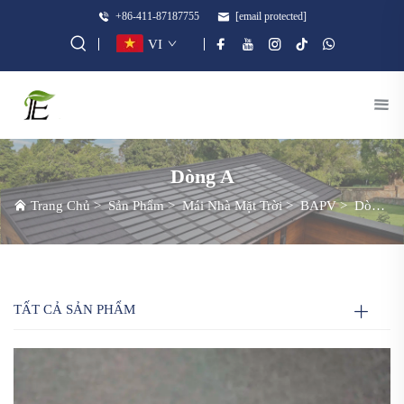
+86-411-87187755
[email protected]
VI
Dòng A
Trang Chủ
>
Sản Phẩm
>
Mái Nhà Mặt Trời
>
BAPV
>
Dòng A
TẤT CẢ SẢN PHẨM