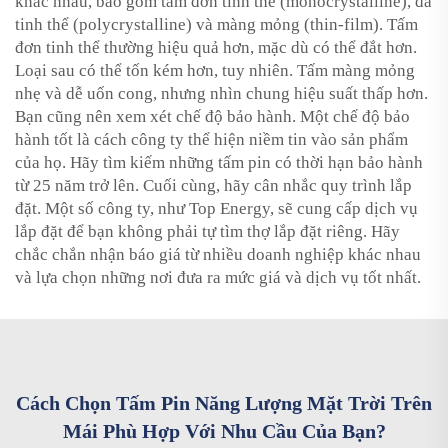
khác nhau, bao gồm tấm đơn tinh thể (monocrystalline), đa
tinh thể (polycrystalline) và màng mỏng (thin-film). Tấm
đơn tinh thể thường hiệu quả hơn, mặc dù có thể đắt hơn.
Loại sau có thể tốn kém hơn, tuy nhiên. Tấm màng mỏng
nhẹ và dễ uốn cong, nhưng nhìn chung hiệu suất thấp hơn.
Bạn cũng nên xem xét chế độ bảo hành. Một chế độ bảo
hành tốt là cách công ty thể hiện niềm tin vào sản phẩm
của họ. Hãy tìm kiếm những tấm pin có thời hạn bảo hành
từ 25 năm trở lên. Cuối cùng, hãy cân nhắc quy trình lắp
đặt. Một số công ty, như Top Energy, sẽ cung cấp dịch vụ
lắp đặt để bạn không phải tự tìm thợ lắp đặt riêng. Hãy
chắc chắn nhận báo giá từ nhiều doanh nghiệp khác nhau
và lựa chọn những nơi đưa ra mức giá và dịch vụ tốt nhất.
Cách Chọn Tấm Pin Năng Lượng Mặt Trời Trên
Mái Phù Hợp Với Nhu Cầu Của Bạn?