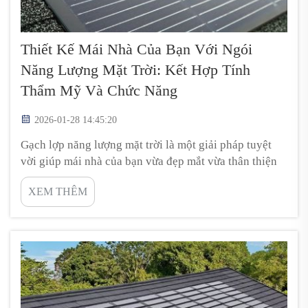
Thiết Kế Mái Nhà Của Bạn Với Ngói
Năng Lượng Mặt Trời: Kết Hợp Tính
Thẩm Mỹ Và Chức Năng
2026-01-28 14:45:20
Gạch lợp năng lượng mặt trời là một giải pháp tuyệt
vời giúp mái nhà của bạn vừa đẹp mắt vừa thân thiện
với môi trường. Năng lượng mặt trời là lĩnh vực ngày
XEM THÊM
càng được nhiều người quan tâm. Đây là một điều tích
cực. Nhờ gạch lợp năng lượng mặt trời, bạn có thể
chuyển đổi ánh sáng mặt trời thành điện năng. Loại
gạch này ...