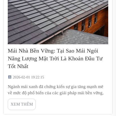
Mái Nhà Bền Vững: Tại Sao Mái Ngói
Năng Lượng Mặt Trời Là Khoản Đầu Tư
Tốt Nhất
2026-02-01 19:22:15
Ngành mái xanh đã chứng kiến sự gia tăng mạnh mẽ
về mức độ phổ biến của các giải pháp mái bền vững,
và một trong những giải pháp mái tốt nhất được đưa ra
XEM THÊM
chính là mái ngói năng lượng mặt trời. Những loại mái
này không chỉ có tính thẩm mỹ cao mà còn giúp tiết