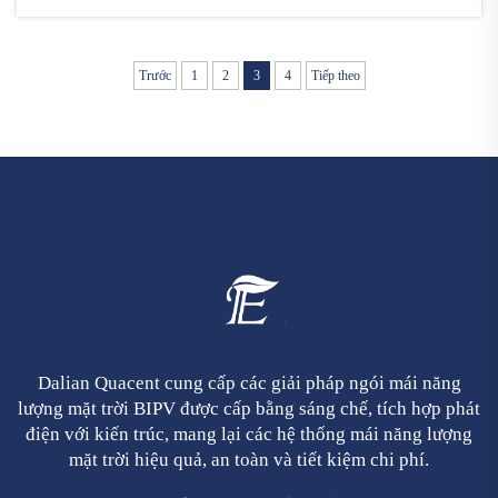
có thể nói lời tạm biệt với những hóa đơn tiền điện
hàng tháng cao ngất ngưởng, thay vào đó sử dụng
năng...
Trước
1
2
3
4
Tiếp theo
Dalian Quacent cung cấp các giải pháp ngói mái năng
lượng mặt trời BIPV được cấp bằng sáng chế, tích hợp phát
điện với kiến trúc, mang lại các hệ thống mái năng lượng
mặt trời hiệu quả, an toàn và tiết kiệm chi phí.