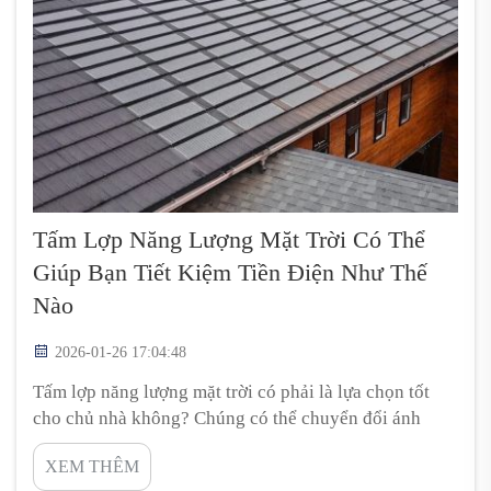
Tấm Lợp Năng Lượng Mặt Trời Có Thể
Giúp Bạn Tiết Kiệm Tiền Điện Như Thế
Nào
2026-01-26 17:04:48
Tấm lợp năng lượng mặt trời có phải là lựa chọn tốt
cho chủ nhà không? Chúng có thể chuyển đổi ánh
sáng mặt trời thành điện năng, từ đó giúp giảm đáng
XEM THÊM
kể số tiền bạn phải trả cho điện lưới. Và bạn hoàn toàn