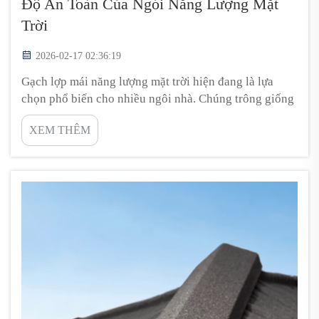
Độ An Toàn Của Ngói Năng Lượng Mặt
Trời
2026-02-17 02:36:19
Gạch lợp mái năng lượng mặt trời hiện đang là lựa
chọn phổ biến cho nhiều ngôi nhà. Chúng trông giống
hệt gạch lợp mái thông thường, nhưng bên trong có
XEM THÊM
công nghệ đặc biệt giúp chuyển đổi ánh sáng mặt trời
thành điện năng. Một trong những điều người ta
thường hỏi là liệu những viên gạch này có dễ bắt lửa
hoặc cháy dễ dàng hay không. Đây là một vấn đề...