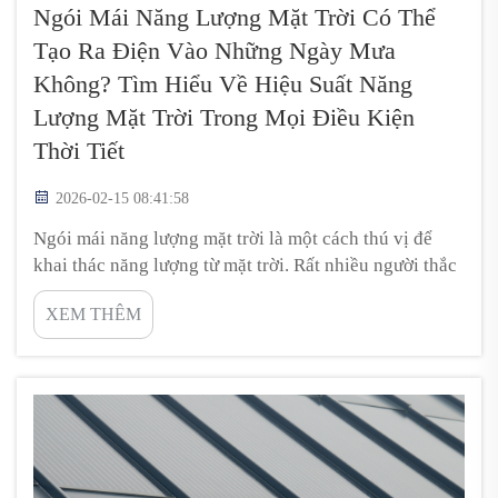
Ngói Mái Năng Lượng Mặt Trời Có Thể
Tạo Ra Điện Vào Những Ngày Mưa
Không? Tìm Hiểu Về Hiệu Suất Năng
Lượng Mặt Trời Trong Mọi Điều Kiện
Thời Tiết
2026-02-15 08:41:58
Ngói mái năng lượng mặt trời là một cách thú vị để
khai thác năng lượng từ mặt trời. Rất nhiều người thắc
mắc về hiệu suất hoạt động của chúng khi thời tiết
XEM THÊM
nhiều mây hoặc đang mưa. Thực tế là các tấm ngói
năng lượng mặt trời vẫn có thể sản xuất điện ngay cả
vào những ngày u ám. Vì vậy, nếu bạn đang cân nhắc
lắp đặt ngói năng lượng mặt trời cho ngôi nhà của
mình, đây là một lựa chọn tốt...