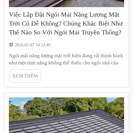
Việc Lắp Đặt Ngói Mái Năng Lượng Mặt
Trời Có Dễ Không? Chúng Khác Biệt Như
Thế Nào So Với Ngói Mái Truyền Thống?
2026-02-07 14:23:49
Ngói mái năng lượng mặt trời hiện đang rất thịnh hành
như một tính năng không thể thiếu cho ngôi nhà của
bạn ngày nay. Đây là một giải pháp tuyệt vời để tạo ra
XEM THÊM
năng lượng xanh và giảm chi phí điện hàng tháng. Tuy
nhiên, điều này thực sự có làm việc lắp đặt trở nên dễ
dàng hơn hay không? Thực tế, quy trình này hơi...