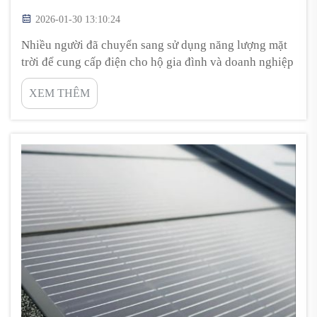
2026-01-30 13:10:24
Nhiều người đã chuyển sang sử dụng năng lượng mặt
trời để cung cấp điện cho hộ gia đình và doanh nghiệp
của họ. Hệ thống năng lượng mặt trời thường được
XEM THÊM
chia thành hai loại: hệ thống nối lưới và hệ thống độc
lập. Hệ thống nối lưới được kết nối với lưới điện quốc
gia, do đó khi có ánh nắng mặt trời, hệ thống có thể
gửi điện...