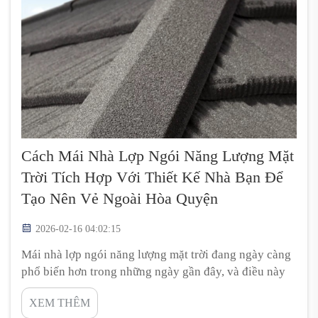
Cách Mái Nhà Lợp Ngói Năng Lượng Mặt
Trời Tích Hợp Với Thiết Kế Nhà Bạn Để
Tạo Nên Vẻ Ngoài Hòa Quyện
2026-02-16 04:02:15
Mái nhà lợp ngói năng lượng mặt trời đang ngày càng
phổ biến hơn trong những ngày gần đây, và điều này
hoàn toàn có lý do chính đáng. Loại mái nhà này kết
XEM THÊM
hợp vẻ ngoài đẹp mắt của kiểu lợp truyền thống với