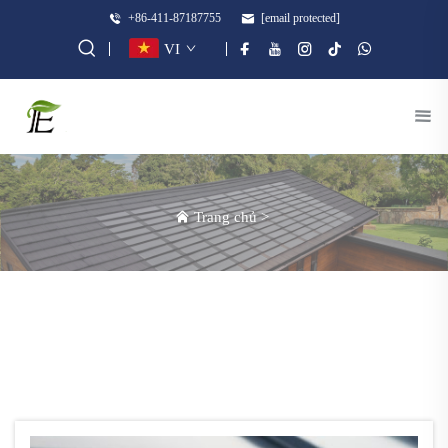
+86-411-87187755
[email protected]
VI
Trang chủ
>