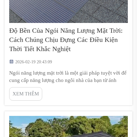
Độ Bền Của Ngói Năng Lượng Mặt Trời:
Cách Chúng Chịu Đựng Các Điều Kiện
Thời Tiết Khắc Nghiệt
2026-02-19 20:43:09
Ngói năng lượng mặt trời là một giải pháp tuyệt vời để
cung cấp năng lượng cho ngôi nhà của bạn từ ánh
nắng mặt trời. Chúng được thiết kế để có độ bền cao
XEM THÊM
và có khả năng chịu đựng các điều kiện thời tiết xấu
như mưa lớn, gió mạnh và thậm chí cả mưa đá. Điều
này khiến chúng trở thành lựa chọn thông minh đối
với nhiều chủ nhà. Các tấm ngói năng lượng mặt trời
của Top Energy không...