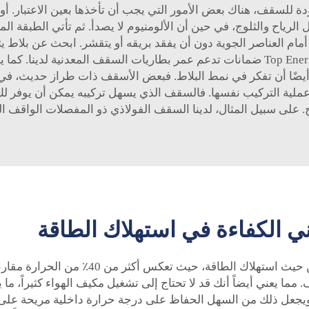
 للسقف، هناك بعض الأمور التي يجب أن تأخذها بعين الاعتبار. أول
مل الرياح والثلوج، في حين أن الألومنيوم لا يصدأ. ثم تأتي الطبقة 
العناصر الجوية دون أن يفقد بريقه أو يتقشر. ابحث عن بلاط يت
واثقة من منتجها. على سبيل المثال، توفر شركة Top Energy ضمانات تدعم عمر بطاريات ال
يضًا أن تفكر في نمط البلاط. فبعض الأسقف ذات طراز حديث، في حي
عملية التركيب نفسها. فالسقف الذي يسهل تركيبه يمكن أن يوفر لك
على سبيل المثال، لدينا
السقف الفولاذي ذو المفصلات الواقف
ال
ي الكفاءة في استهلاك الطاقة
يمكن أن تكون بلاطة التسقيف المعدنية حلاً ف
 يعني أيضاً أنك قد لا تحتاج إلى تشغيل مكيف الهواء كثيراً، ما 