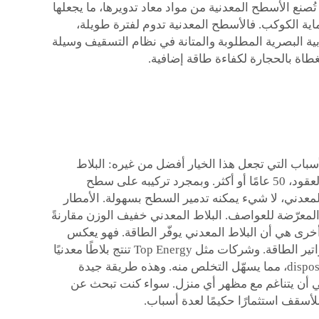
تُصنع الأسطح المعدنية من مواد معاد تدويرها، ما يجعلها
حماية الكوكب. فالأسطح المعدنية تدوم لفترة طويلة،
جاذبية البصرية المطلوبة والمتانة في نظام التسقيف وسيلة
غطاة بالحجارة
لكفاءة طاقة إضافية.
سباب التي تجعل هذا الخيار أفضل من غيره: البلاط
المعدني – توجد العديد من المزايا الإيجابية للبلاط المعدني، وأهمها على الأرجح أنه يدوم لفترة طويلة جدًا. يمكن أن يستمر لعقود، 50 عامًا أو أكثر. وبمجرد تركيبه على سطح
 المعدني، لا شيء يمكنه تدمير السطح بسهولة. الأمطار
 المعرّضة للعواصف. البلاط المعدني خفيف الوزن مقارنةً
أخرى هي أن البلاط المعدني يوفّر الطاقة. فهو يعكس
حرارة الشمس إلى الفضاء، ما يجعل منزلك أكثر برودة في الصيف. وبالتالي يمكنك استخدام التكييف أقل، وتقليل نفقات فواتير الطاقة. وشركات مثل Top Energy تنتج بلاطًا معدنيًا
صديقًا للبيئة أيضًا. فمعظم البلاط المعدني مصنوع من مواد معاد تدويرها، ويمكن إعادة تدويره بعد انتهاء عمره الافتراضي disposal، مما يسهّل التخلص منه. وهذه طريقة جيدة
عدني أن يتناغم مع مظهر أي منزل. سواء كنت تبحث عن
لأسقف استثمارًا حكيمًا لعدة أسباب.