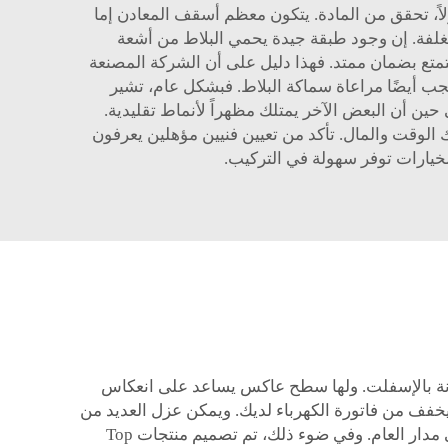
اً، تحقق من المادة. يتكون معظم أسقف المعادن إما
المغلفة. إن وجود طبقة جيدة يحمي البلاط من أشعة
متع بضمان ممتد. فهذا دليل على أن الشركة المصنعة
سقف المعدنية لدينا. كما يجب أيضًا مراعاة سماكة البلاط. فبشكل عام، تشير
ن أن البعض الآخر يمتلك مظهراً لأنماط تقليدية.
 الوقت والمال. تأكد من تعيين فنيين مؤهلين يعرفون
خيارات توفر سهولة في التركيب.
عالاً جداً من حيث استهلاك الطاقة، حيث تعكس أكثر من 40٪ من الحرارة مقارنة بالإسفلت. ولها سطح عاكس يساعد على انعكاس
يخفف من فاتورة الكهرباء لديك. ويمكن عزل العديد من
الأسطح المعدنية أيضاً للحفاظ على البرودة في الشتاء. ويجعل ذلك من السهل الحفاظ على درجة حرارة داخلية مريحة على مدار العام. وفي ضوء ذلك، تم تصميم منتجات Top