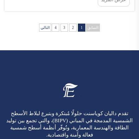
المستخدمة في التغطية السقفية، لكنها تتميز بأنها تلتقط
أشعة الشمس وتحولها إلى كهرباء. وهي خيارٌ ممتازٌ
لأصحاب المنازل الذين يرغبون في ...
السابق
1
2
3
4
التالي
تقدم داليان كوياسنت حلولًا مُبتكرة وبتبرع لبلاط الأسطح
الشمسية المدمجة في المباني (BIPV)، والتي تجمع بين توليد
الطاقة والهندسة المعمارية، وتُوفّر أنظمة أسطح شمسية
فعالة وآمنة واقتصادية.