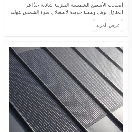
أصبحت الأسطح الشمسية المنزلية شائعة جدًّا في
المنازل. وهي وسيلة جديدة لاستغلال ضوء الشمس لتوليد
الطاقة للمنزل. وبدلًا من الألواح الشمسية الكبيرة التي
عرض المزيد
تُركَّب على السطح، تُصنع الأسطح الشمسية لتبدو كأسطح
منزلية عادية. وهذا يعني أنها تندمج بانسجام مع مظهر
المنزل، مما يحسّن من جماله البصري مع المساهمة في
حماية البيئة...