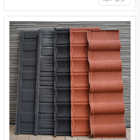
يمكن أن تكون عمليةً وجذّابةً في آنٍ واحد. فهي لا تعمل
فقط كأغطية تسقيف تقليدية...