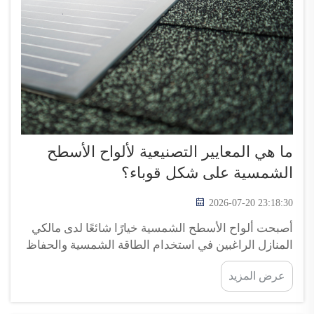
ما هي المعايير التصنيعية لألواح الأسطح
الشمسية على شكل قوباء؟
2026-07-20 23:18:30
أصبحت ألواح الأسطح الشمسية خيارًا شائعًا لدى مالكي
المنازل الراغبين في استخدام الطاقة الشمسية والحفاظ
على المظهر التقليدي للسقف. وقد صُمّمت هذه الألواح
عرض المزيد
لتتناسق مع القوباء العادية، ما يجعلها خيارًا جذّابًا. وتفخر
شركة توب إنرجي بإنتاج ألواح أسطح شمسية عالية
الجودة تتوافق مع...