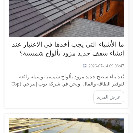
ما الأشياء التي يجب أخذها في الاعتبار عند
إنشاء سقف جديد مزود بألواح شمسية؟
2026-07-14 09:03:47
يُعد بناء سطح جديد مزود بألواح شمسية وسيلة رائعة
لتوفير الطاقة والمال. ونحن في شركة توب إنيرجي (Top
Energy) ندرك مدى أهمية التفكير الجيد في هذا المشروع.
عرض المزيد
وتُساعدك الألواح الشمسية على استخدام ضوء الشمس
لتوليد الطاقة اللازمة لتشغيل منزلك. ولكن قبل أن تبدأ،
هناك بعض النقاط الأساسية...