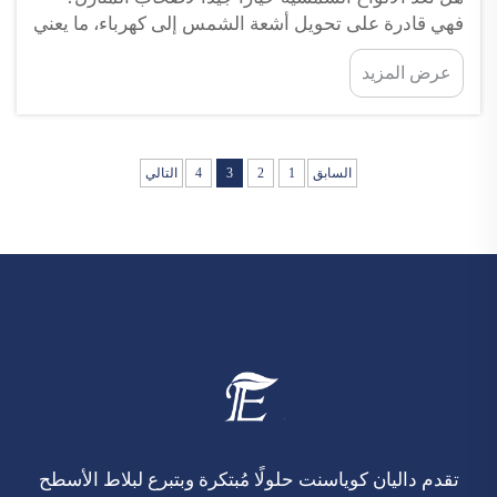
فهي قادرة على تحويل أشعة الشمس إلى كهرباء، ما يعني
دفع مبلغٍ أقل مقابل الطاقة المستمدة من الشبكة
عرض المزيد
الكهربائية. وبإمكانك التخلص من فواتير الكهرباء الشهرية
المرتفعة بدلًا من استخدام ال...
السابق
1
2
3
4
التالي
تقدم داليان كوياسنت حلولًا مُبتكرة وبتبرع لبلاط الأسطح