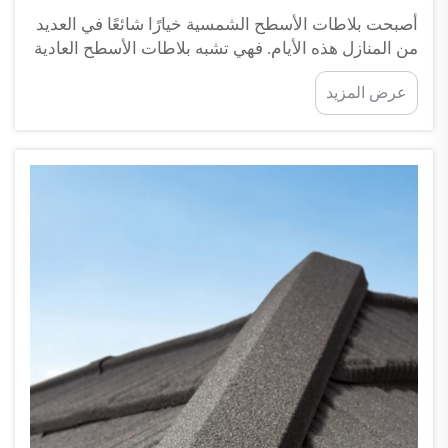
أصبحت بلاطات الأسطح الشمسية خيارًا شائعًا في العديد
من المنازل هذه الأيام. فهي تشبه بلاطات الأسطح العادية
من حيث المظهر، لكنها تحتوي داخلها على تقنية متخصصة
عرض المزيد
تحوّل أشعة الشمس إلى كهرباء. وواحدة من أكثر الأسئلة
التي يطرحها الناس هي ما إذا كانت هذه البلاطات عرضةً
للاشتعال أو الاحتراق بسهولة. إنها مسألةٌ حقيقية...