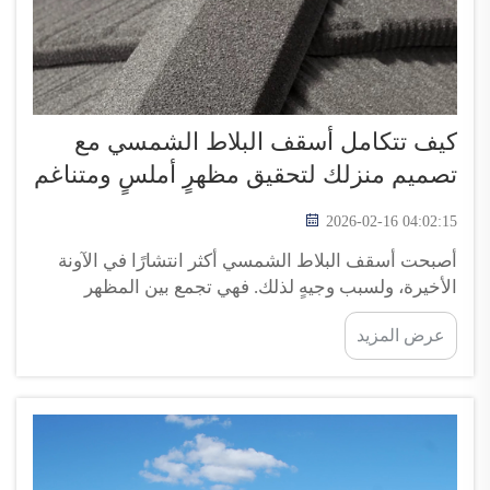
كيف تتكامل أسقف البلاط الشمسي مع
تصميم منزلك لتحقيق مظهرٍ أملسٍ ومتناغم
2026-02-16 04:02:15
أصبحت أسقف البلاط الشمسي أكثر انتشارًا في الآونة
الأخيرة، ولسبب وجيهٍ لذلك. فهي تجمع بين المظهر
الجميل للأسقف ذات الطراز القديم والطاقة الشمسية
عرض المزيد
في آنٍ واحد. وعند اختيارك سقفًا من البلاط الشمسي،
تحصل على مظهرٍ عصريٍّ أنيقٍ، كما تُسهم في حماية
البيئة قليلًا. ل...