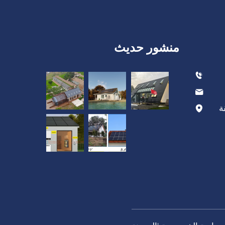
منشور حديث
ة