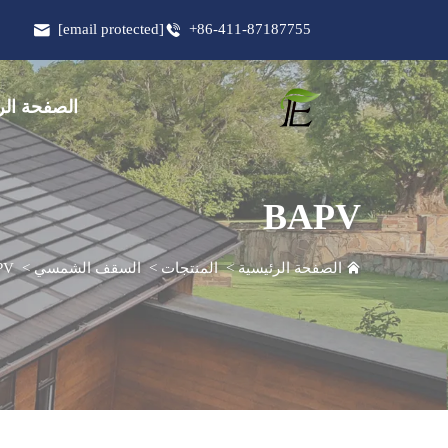
[email protected]
+86-411-87187755
الصفحة الر
BAPV
الصفحة الرئيسية
>
المنتجات
>
السقف الشمسي
>
PV