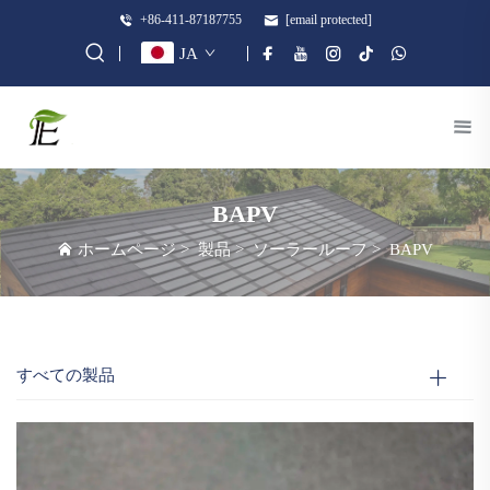
+86-411-87187755
[email protected]
JA
BAPV
ホームページ
>
製品
>
ソーラールーフ
>
BAPV
すべての製品