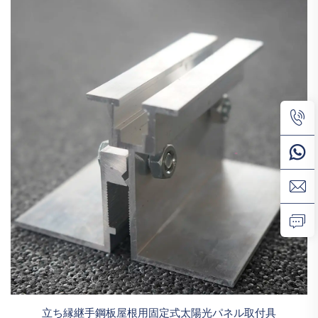
立ち縁継手鋼板屋根用固定式太陽光パネル取付具