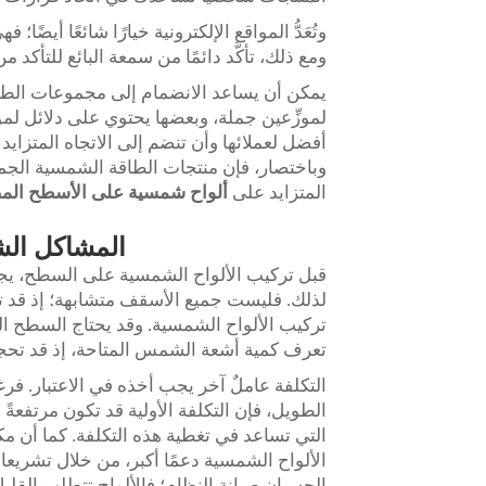
وتُعَدُّ المواقع الإلكترونية خيارًا شائعًا أيضًا
ومع ذلك، تأكَّد دائمًا من سمعة البائع للتأكد 
يمكن أن يساعد الانضمام إلى مجموعات الطاق
لموزِّعين جملة، وبعضها يحتوي على دلائل لمو
أفضل لعملائها وأن تنضم إلى الاتجاه المتزاي
وباختصار، فإن منتجات الطاقة الشمسية الجملي
المتزايد على
ألواح شمسية على الأسطح المصنوع
المشاكل الش
قبل تركيب الألواح الشمسية على السطح، يجب ا
لذلك. فليست جميع الأسقف متشابهة؛ إذ قد تكو
تركيب الألواح الشمسية. وقد يحتاج السطح ا
تعرف كمية أشعة الشمس المتاحة، إذ قد تحجبها
التكلفة عاملٌ آخر يجب أخذه في الاعتبار. ف
الطويل، فإن التكلفة الأولية قد تكون مرتفعةً ن
التي تساعد في تغطية هذه التكلفة. كما أن مكا
الألواح الشمسية دعمًا أكبر، من خلال تشريعا
الحسبان صيانة النظام؛ فالألواح تتطلب القليل