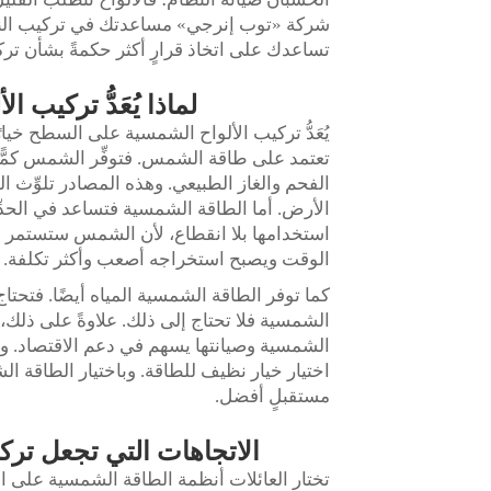
شركة «توب إنرجي» مساعدتك في تركيب النظام
تساعدك على اتخاذ قرارٍ أكثر حكمةً بشأن ت
لماذا يُعَدُّ تركيب 
يُعَدُّ تركيب الألواح الشمسية على السطح خيارًا
تعتمد على طاقة الشمس. فتوفِّر الشمس كمًّا ها
الفحم والغاز الطبيعي. وهذه المصادر تلوِّث 
الأرض. أما الطاقة الشمسية فتساعد في الحدِ
استخدامها بلا انقطاع، لأن الشمس ستستمر ف
الوقت ويصبح استخراجه أصعب وأكثر تكلفة.
كما توفر الطاقة الشمسية المياه أيضًا. فتحتاج 
الشمسية فلا تحتاج إلى ذلك. علاوةً على ذلك
الشمسية وصيانتها يسهم في دعم الاقتصاد. وت
اختيار خيار نظيف للطاقة. وباختيار الطاقة ا
مستقبلٍ أفضل.
الاتجاهات التي تجعل ترك
تختار العائلات أنظمة الطاقة الشمسية على ال