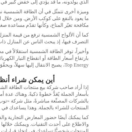
الذي يولّدونه، ما قد يؤدي إلى خفض كبير في 
وميزة أخرى تتمثّل في أن الطاقة الشمسية نظيفة 
ما يعود بالنفع على كوكب الأرض. ومن خلال 
مكافحة تغيّر المناخ، وكأنها تقدّم مساعدة صغ
كما أن الألواح الشمسية ترفع من قيمة المنزل
التصرف فيها، إذ يبحث الناس عن المنازل ذات 
وأخيراً، توفر الطاقة الشمسية استقلالاً في مج
بارتفاع أسعار الطاقة أو انقطاع التيار الكهرب
Top Energy، يصبح الانتقال إليها سهلاً، ويحقّق جميع هذه المزايا.
أين يمكن شراء أنظ
إذا أراد صاحب شركة بيع منتجات الطاقة الش
بأسعار الجملة يُعَدُّ خطوةً ذكيةً. وهناك عدة
المنتجات للشراء بالجملة. وهذا يساعدك في 
كما يمكنك أيضًا حضور المعارض التجارية والفع
والاطلاع على أحدث التقنيات. ويمكنك خلالها م
المنتجات شخصيًّا تساعدك في اتخاذ قرارا