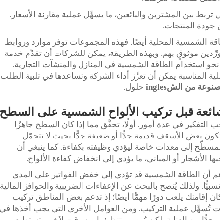
؛ فهي تربط بين المشترين والبائعين، ما يسهِّل عملية مقارنة الأسعار.
من جودة المنتجات.
ة الشمسية المحلية أيضًا. فهذه المجموعات توفر موارد وروابط
رِّدين موثوقٍ بهم. وبهذه الطريقة، يمكن للشركات أن تقدِّم خدمة
د نحو استخدام الطاقة الشمسية في المنازل والمنشآت التجارية.
ة المناسبة يمكن أن تعزِّز أداء الشركة وتساعدها في تلبية الطلب
ة من الشingles
حلول.
ائعة قبل تركيب الألواح الشمسية على السطح
لتفكير في عدة أمور. أولًا، تحقَّق مما إذا كان السطح جاهزًا
ن بعض الأسقف قديمة جدًّا أو ضعيفة جدًّا بحيث لا تتحمّل
لمسطّح إلى معدات خاصة ليؤدي وظيفته بكفاءة. كما ينبغي أن
 الأشجار أو المباني، ما يؤدي إلى انخفاض كفاءة الألواح.
رغم أن الطاقة الشمسية قد تؤدي إلى خفض الفواتير على المدى
سبيًّا. ولذلك يُنصح بالبحث عن الإعفاءات الضريبية والحوافز المالية
ن إقامتك يلعب دورًا مهمًّا أيضًا؛ إذ تدعم بعض المناطق تركيب
ت تُسهِّل عملية التركيب. ومن العوامل الأخرى التي يجب أخذها في
 جدًّا من العناية، لكن يُوصى بتنظيفها من وقتٍ لآخر. وتستطيع