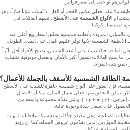
فواتيرهم أو حتى إلى صفر فواتير.
ولا تنفد. فعلى عكس الفحم أو الغاز، لا تُسبّب تلوّثاً ضارّاً، وهو
استخدام
الألواح الشمسية على الأسطح
, تسهم العائلات في
يرة لمستقبل كوكبنا.
. فالمباني المزودة بأنظمة شمسية تحقّق أسعار بيع أعلى عند
الأنظمة الشمسية لأنها توفّر عليهم المال على المدى الطويل.
ال الطاقة. فبالاعتماد على أشعة الشمس، يصبح الأفراد أقل تأثّراً
ائي، ما يمنح العائلات شعوراً أكبر بالأمان. وبفضل موثوقية منتجات
مة الطاقة الشمسية للأسقف بالجملة للأعمال؟
مسية، فإن العثور على ألواح شمسية جاهزة للتثبيت على الأسطح
 أماكن يمكن التحقق منها. فعلى سبيل المثال، يمكنك الاتصال
بالشركات المصنِّعة مباشرةً، مثل شركة «توب إنيرجي» (Top Energy)، والتي تقدِّم مجموعة واسعة من
الحصول على أسعار جيدة وجودة عالية.
اليات الصناعية. وهي مفيدة جدًّا لتوسيع شبكة علاقاتك المهنية
قابلة المورِّدين الذين يقدِّمون عروض الجملة. كما أن رؤية
ت أفضل لمصلحة شركتك.