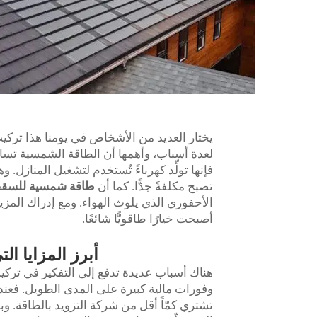
يختار العديد من الأشخاص في يومنا هذا تركيب 
لعدة أسباب، وأهمها أن الطاقة الشمسية تساع
فإنها تولِّد كهرباءً تُستخدم لتشغيل المنازل.
تصبح مكلفةً جدًّا. كما أن
طاقة شمسية للس
الأحفوري الذي يلوث الهواء. ومع إدراك المزي
أصبحت خيارًا طاقويًّا شائعًا.
أبرز المزايا ا
هناك أسباب عديدة تدفع إلى التفكير في تركي
وفورات مالية كبيرة على المدى الطويل. فعند تر
تشتري كمّاً أقل من شركة التزويد بالطاقة.