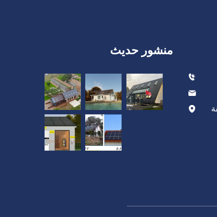
منشور حديث
ة