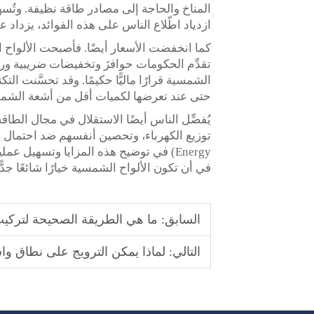
المناخ والحاجة إلى مصادر طاقة نظيفة. وتُس
ازدياد اطّلاع الناس على هذه الفوائد، يزداد ع
كما انخفضت الأسعار أيضًا. فأصبحت الألواح 
تقدِّم الحكومات حوافزَ وتخفيضات ضريبية وردو
الشمسية قرارًا ماليًّا حكيمًا. وقد تحسَّنت التك
حتى عند تعرضها لكميات أقل من أشعة الش
يُفضِّل الناس أيضًا الاستقلال في مجال الطا
Energy) في توضيح هذه المزايا وتسهيل 
في أن تكون الألواح الشمسية خيارًا شائعًا جدًّ
السابق:
ما هي الطريقة الصحيحة لترك
التالي:
لماذا يمكن الترويج على نطاق وا