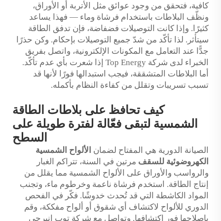
كافية، فتحقق من وجود عوائق مثل الأتربة أو الأوراق،
ونظّف البلاطات باستخدام فرشاة وماء — فهذا يساعد
كثيرًا. وإذا كانت التوصيلات فضفاضة، فإن تدفق الطاقة
سيتأثر. لذا تأكّد من شدّ جميع التوصيلات بإحكام. وكن حذرًا
جدًّا عند التعامل مع المكونات الإلكترونية، واتصل بفريق
الخبراء لدى شركة Top Energy إذا شعرت بأي عدم تأكّد.
أما البلاطات المتشققة، فيجب استبدالها فورًا لأنها قد
تسبب تسريبات وتقلل من كفاءة النظام بأكمله.
كيف تحافظ على بلاطات الطاقة
الشمسية لتبقى فعّالة لفترة طويلة على
السطح
الصيانة الدورية هي المفتاح لضمان
الألواح الشمسية
الكهروضوئية للسقف
مرتين في السنة، تتراكم الغبار
والرواسب والأوراق على الألواح الشمسية مما يقلل من
إنتاج الطاقة. استخدم فرشاة ناعمة وخرطوم ماء، وتجنب
المواد الكاشطة التي قد تُحدث خدوشًا. فكّر في الفحص
الدوري للألواح لاكتشاف أي شقوق أو ألواح مفككة، وقم
بإصلاحها فور اكتشافها. وتواصل مع شركة توب إنيرجي