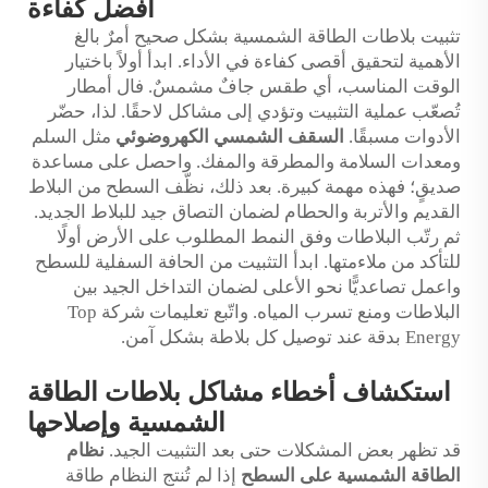
أفضل كفاءة
تثبيت بلاطات الطاقة الشمسية بشكل صحيح أمرٌ بالغ
الأهمية لتحقيق أقصى كفاءة في الأداء. ابدأ أولاً باختيار
الوقت المناسب، أي طقس جافٌ مشمسٌ. فال أمطار
تُصعّب عملية التثبيت وتؤدي إلى مشاكل لاحقًا. لذا، حضّر
الأدوات مسبقًا.
السقف الشمسي الكهروضوئي
مثل السلم
ومعدات السلامة والمطرقة والمفك. واحصل على مساعدة
صديقٍ؛ فهذه مهمة كبيرة. بعد ذلك، نظّف السطح من البلاط
القديم والأتربة والحطام لضمان التصاق جيد للبلاط الجديد.
ثم رتّب البلاطات وفق النمط المطلوب على الأرض أولًا
للتأكد من ملاءمتها. ابدأ التثبيت من الحافة السفلية للسطح
واعمل تصاعديًّا نحو الأعلى لضمان التداخل الجيد بين
البلاطات ومنع تسرب المياه. واتّبع تعليمات شركة Top
Energy بدقة عند توصيل كل بلاطة بشكل آمن.
استكشاف أخطاء مشاكل بلاطات الطاقة
الشمسية وإصلاحها
قد تظهر بعض المشكلات حتى بعد التثبيت الجيد.
نظام
الطاقة الشمسية على السطح
إذا لم تُنتج النظام طاقة