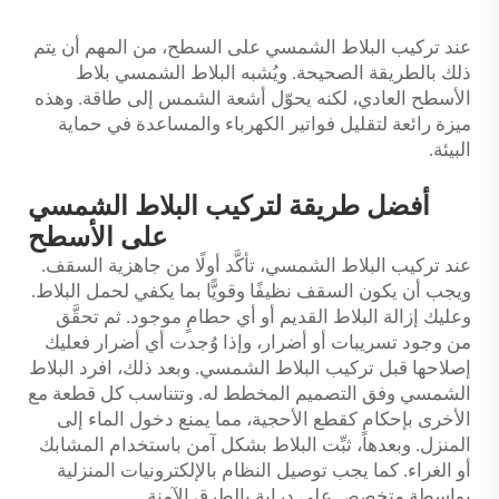
عند تركيب البلاط الشمسي على السطح، من المهم أن يتم
ذلك بالطريقة الصحيحة. ويُشبه البلاط الشمسي بلاط
الأسطح العادي، لكنه يحوّل أشعة الشمس إلى طاقة. وهذه
ميزة رائعة لتقليل فواتير الكهرباء والمساعدة في حماية
البيئة.
أفضل طريقة لتركيب البلاط الشمسي
على الأسطح
عند تركيب البلاط الشمسي، تأكَّد أولًا من جاهزية السقف.
ويجب أن يكون السقف نظيفًا وقويًّا بما يكفي لحمل البلاط.
وعليك إزالة البلاط القديم أو أي حطامٍ موجود. ثم تحقَّق
من وجود تسريبات أو أضرار، وإذا وُجدت أي أضرار فعليك
إصلاحها قبل تركيب البلاط الشمسي. وبعد ذلك، افرد البلاط
الشمسي وفق التصميم المخطط له. وتتناسب كل قطعة مع
الأخرى بإحكامٍ كقطع الأحجية، مما يمنع دخول الماء إلى
المنزل. وبعدها، ثبِّت البلاط بشكل آمن باستخدام المشابك
أو الغراء. كما يجب توصيل النظام بالإلكترونيات المنزلية
بواسطة متخصصٍ على دراية بالطرق الآمنة.