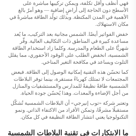
فهي أنظف وأقل تكلفة، ويمكن تركيبها مباشرة على
الأسطح دون الحاجة إلى أراضٍ إضافية — وهو أمرٌ بالغ
الأهمية في المدن المكتظة. وبذلك تولّد الطاقة مباشرةً في
مكان الاستهلاك.
خفض الفواتير أيضًا. الشمس مجانية بعد التركيب، ما يُعد
مساعدة كبيرة في المناطق ذات التكاليف العالية. وفِّر
شهريًّا على الطعام والمدرسة. وكلما زاد استخدام الطاقة
الشمسية، انخفض الطلب على الوقود الأحفوري، مما يقلل
التلوث ويساعد في مكافحة التغير المناخي.
كما تحسّن هذه التقنية إمكانية الوصول إلى الطاقة. فبعض
المجتمعات لا تمتلك كهرباءً مستقرة، بينما توفر البلاطات
الشمسية طاقةً نظيفةً للمدارس والمستشفيات والمنازل
من أجل الإضاءة والمعدات. وهذا يُحسّن جودة الحياة.
وتعتبر شركة «توب إنيرجي» أن البلاطات الشمسية تُشكّل
مستقبلًا مشرقًا، وتمكن الأفراد من الاكتفاء الذاتي. ونمو
التكنولوجيا يعني انتشار الطاقة النظيفة في كل مكان.
ما الابتكارات في تقنية البلاطات الشمسية