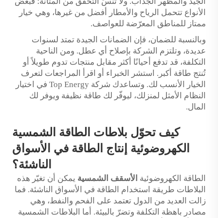
الجيّد والمظهر الجذّاب. ولا تنسَ التحقق من المتانة؛ فبعض
الأنواع تتحمل الرياح والأمطار أفضل من غيرها، وهي خيار
ممتاز للمناطق المعرّضة للعواصف.
وبالنسبة للضمان، فإن الضمانات الجيدة تمتد لسنوات
عديدة، وتلتزم الشركة بإصلاح أي عطل. ومن الناحية
التكلفة، قد تدفع أحيانًا أكثر مقابل منتجات تدوم طويلاً أو
تُنتج طاقة أكبر. استشر الخبراء أو اقرأ المراجعات لتعرف
الخيار الأنسب لك. وتساعدك شركة Top Energy في اختيار
النظام الأمثل لمنزلك، ليوفّر لك طاقة نظيفة ويوفر لك
المال.
كيف تحوّل بلاطات الطاقة الشمسية
الكهروضوئية إنتاج الطاقة في الأسواق
الناشئة؟
الطاقة الكهروضوئية
الأسقف الشمسية
يمكن أن تغيّر هذه
البلاطات طريقة استخدام الطاقة في الأسواق الناشئة. فما
زالت العديد من الدول تعتمد على الفحم والنفط، وهي
مصادر باهظة التكلفة وتضرّ بالبيئة. أما البلاطات الشمسية