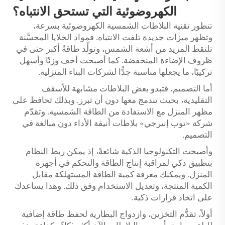
الكهروضوئية التي تستحق الانتباه؟
تتطور تقنية البلاطات الشمسية الكهروضوئية بسرعة،
وتظهر ميزات جديدة تلفت الانتباه. فمواد الخلايا المحسَّنة
تلتقط المزيد من أشعة الشمس، وتولِّد طاقةً أكبر حتى في
ظروف الإضاءة المنخفضة. كما أصبحت أخف وزنًا وأسهل
تركيبًا، ما يجعلها مناسبة جدًّا لشركات البناء المنزلية.
أما التصميم، فتبدو بعض البلاطات مشابهة للأسقف
التقليدية، بحيث تندمج معها دون أن تبرز. وبذلك تحافظ على
مظهر المنزل مع الاستفادة من الطاقة الشمسية. وتقدّم
شركة «توب إنيرجي» بلاطات أنيقة الأداء دون مبالغة في
التصميم.
وأصبحت التكنولوجيا الذكية شائعةً، إذ يمكن ربط النظام
بتطبيق ذكي لمراقبة إنتاج الطاقة والتحكم في أجهزة
المنزل. ويمكنك معرفة كمية الطاقة المستهلكة مقابل
الكمية المنتجة، وتعديل الاستخدام وفق ذلك. وهذا يساعدك
على اتخاذ قرارات ذكية.
أولاً، تقدُّم التخزين، وازدواج البطارية لحفظ طاقة إضافية