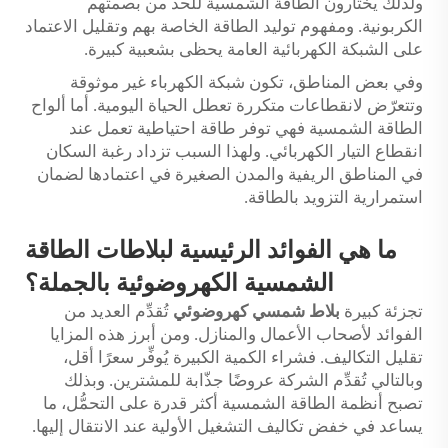
ولذلك يختارون الطاقة الشمسية للحد من بصمتهم
الكربونية. ومفهوم توليد الطاقة الخاصة بهم وتقليل الاعتماد
على الشبكة الكهربائية العامة يحظى بشعبية كبيرة.
وفي بعض المناطق، تكون شبكة الكهرباء غير موثوقة
وتتعرّض لانقطاعات متكررة تعطل الحياة اليومية. أما ألواح
الطاقة الشمسية فهي توفر طاقة احتياطية تعمل عند
انقطاع التيار الكهربائي. ولهذا السبب تزداد رغبة السكان
في المناطق الريفية والمدن الصغيرة في اعتمادها لضمان
استمرارية التزويد بالطاقة.
ما هي الفوائد الرئيسية لبلاطات الطاقة
الشمسية الكهروضوئية بالجملة؟
تجزئة كبيرة
بلاط شمسي كهروضوئي
تُقدِّم العديد من
الفوائد لأصحاب الأعمال والمنازل. ومن أبرز هذه المزايا
تقليل التكاليف. فشراء الكمية الكبيرة يُوفِّر سعرًا أقل،
وبالتالي تُقدِّم الشركة عروضًا جذّابة للمشترين. وبذلك
تصبح أنظمة الطاقة الشمسية أكثر قدرة على التحمُّل، ما
يساعد في خفض تكاليف التشغيل الأولية عند الانتقال إليها.