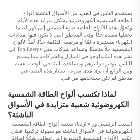
يستخدم الناس في العديد من الأسواق الناشئة ألواح
الطاقة الشمسية الكهروضوئية بشكل متزايد هذه الأيام.
وتُحوِّل هذه الألواح الخاصة ضوء الشمس إلى كهرباء، ما
يجعلها مفيدة جدًّا. وفي المناطق التي لا تكون فيها إمدادات
الكهرباء مستقرة دائمًا أو مرتفعة التكلفة جدًّا، تُعَدُّ الألواح
الشمسية حلاً مناسبًا. وتساعد شركات مثل Top Energy في
نشر هذه التكنولوجيا في المنازل والشركات، مما يسمح
للناس بتوفير فواتيرهم ومساعدة البيئة في الوقت نفسه.
ومن الرائع أن نرى مدى سرعة انتشار هذه التقنية في
مناطق لم تكن تستخدمها من قبل.
لماذا تكتسب ألواح الطاقة الشمسية
الكهروضوئية شعبية متزايدة في الأسواق
الناشئة؟
السبب الرئيسي وراء ازدياد شعبية ألواح الطاقة الشمسية
الكهروضوئية في الأسواق الناشئة هو سهولة تركيبها. فعلى
عكس الألواح الشمسية التقليدية التي تتطلب هيكلًا إضافيًا