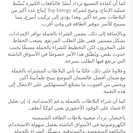
كما أن كفاءة التصنيع تزداد أيضًا. فالدُفعات الكبيرة تُبسِّط
عملية الإنتاج، وتتيح لشركة Top Energy إنتاج عدد أكبر من
البلاطات بسرعة أكبر. وهذا يؤدي إلى تركيب أسرع، مما
يسمح للأسر بتوفير الطاقة في وقتٍ أقرب.
وبالإضافة إلى ذلك، يضمن الشراء بالجملة توافر الإمدادات
بشكل مستمر. ففي ظل الطلب المرتفع، يصعب الحفاظ
على المخزون، لكن التخطيط للشراء بالجملة مسبقًا يجنب
حدوث نقص. ويُطبَّق هذا الأمر خصوصًا في الأسواق الناشئة
التي يرتفع فيها الطلب بسرعة.
وعلاوةً على ذلك، غالبًا ما تأتي البلاطات المشتراة بالجملة
مع ضمان أفضل. فالضمان الموسع يمنح طمأنينةً أكبر،
ويحمي من العيوب، ما يشجّع المستهلكين على الانتقال إلى
هذه التقنية.
كما أن شراء البلاطات بالجملة يدعم الاستدامة، إذ إن تقليل
الاعتماد على الوقود الأحفوري يعني كوكبًا أنظف.
باختصار، تزداد شعبية بلاطات الطاقة الشمسية
الكهروضوئية في الأسواق الناشئة بفضل سهولة الاستخدام،
والتكلفة المنخفضة، والموثوقية. ويشكّل الشراء بالجملة