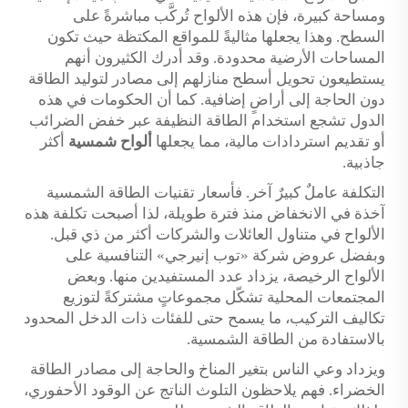
ومساحة كبيرة، فإن هذه الألواح تُركَّب مباشرةً على
السطح. وهذا يجعلها مثاليةً للمواقع المكتظة حيث تكون
المساحات الأرضية محدودة. وقد أدرك الكثيرون أنهم
يستطيعون تحويل أسطح منازلهم إلى مصادر لتوليد الطاقة
دون الحاجة إلى أراضٍ إضافية. كما أن الحكومات في هذه
الدول تشجع استخدام الطاقة النظيفة عبر خفض الضرائب
أو تقديم استردادات مالية، مما يجعلها
ألواح شمسية
أكثر
جاذبية.
التكلفة عاملٌ كبيرٌ آخر. فأسعار تقنيات الطاقة الشمسية
آخذة في الانخفاض منذ فترة طويلة، لذا أصبحت تكلفة هذه
الألواح في متناول العائلات والشركات أكثر من ذي قبل.
وبفضل عروض شركة «توب إنيرجي» التنافسية على
الألواح الرخيصة، يزداد عدد المستفيدين منها. وبعض
المجتمعات المحلية تشكّل مجموعاتٍ مشتركةً لتوزيع
تكاليف التركيب، ما يسمح حتى للفئات ذات الدخل المحدود
بالاستفادة من الطاقة الشمسية.
ويزداد وعي الناس بتغير المناخ والحاجة إلى مصادر الطاقة
الخضراء. فهم يلاحظون التلوث الناتج عن الوقود الأحفوري،