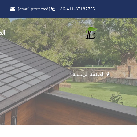
[email protected]
+86-411-87187755
الص
الصفحة الرئيسية
>