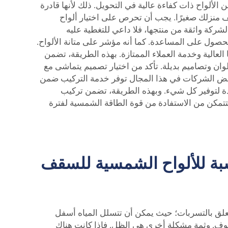
الألواح ذات كفاءة عالية في التحويل. ذلك لأنها قادرة
 منزلك صغيرًا. يجب أن تحرص على اختيار ألواح
شركة واثقة من منتجها، فلا داعي للتغطية عليه
 حدوث أي عطل، يمكنك الحصول على المساعدة. كما أنه مؤشر على متانة الألواح.
تي تشتري منها. تأكد من اختيار شركة موثوقة مثل Top Energy، المعروفة بجودتها العالية وخدمة العملاء الممتازة. بهذه الطريقة، تضمن
ألوان وتصاميم بديلة. تأكد من اختيار تصميم يتماشى مع
بعض الشركات في هذا المجال توفر خدمة التركيب ضمن
دة لتوفير كل شيء. وبهذه الطريقة، تضمن تركيب
تمكن من الاستفادة من قوة الطاقة الشمسية لفترة
سبة للألواح الشمسية للسقف
علق بالتسربات؛ حيث يمكن أن تتسلل المياه أسفل
قوف. وثمة مشكلة أخرى هي الظل. فإذا كانت هناك