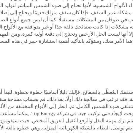
ء الألواح الشمسية، لأنها تحتاج إلى ضوء الشمس المباشر لتوليد ال
 تأتي مشكلة عمر السقف. فإذا كان سقف منزلك قديمًا ويحتاج إلى إص
 في طوفان من المشكلات مستقبلًا. كما أن ليس جميع أنواع الصفائ
 مشكلات إذا كانت صفائحك تالفة جدًا أو غير متوافقة مع الألواح ا
ا أنها ليست الحل الأرخص وتحتاج إلى دفعة أولية كبيرة. ومن المهم 
ركة Top Energy سعيدة بمناقشة هذا الأمر معك، وستؤكد بالتأكيد أهمية استشارة خب
ك المُغطّى بالصفائح، فإليك دليلاً أساسيًا خطوة بخطوة. لنبدأ أول
ة، فقد ترغب في معالجة ذلك أولًا. بعد ذلك، قم بحساب مساحة سقفك
ستتلقى ضوء الشمس الكامل. ثم، انظر إلى الأنواع المختلفة من الألو
عليك اختيار الأنسب لك. وبمجرد اختيارك
تم ترك مهمة النقل والرفع الثقيل للفريق المختص. حيث سيقومون 
م توصيل النظام بالشبكة الكهربائية المنزلية. وهي خطوة بالغة الأ