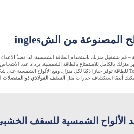
لمصنوعة من الشingles
 بتشغيل منزلك باستخدام الطاقة الشمسية! لذا تصدَّ الأعداء با
هر منزلك بالكامل للاستمتاع بالطاقة الشمسية. يزداد عدد الأشخاص 
فواتير الكهرباء وتساعد البيئة. نحن نؤمن أن Top Energy للطاقة توفر خيارًا ذكيًا لكل منزل. 
مكنك أيضًا استكشاف خيارات مثل
السقف الفولاذي ذو المفصلات 
د الألواح الشمسية للسقف الخشب