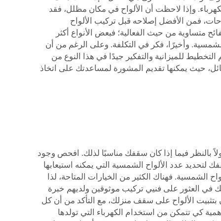
كهرباء. وإذا لاحظت أن الألواح في مكان مظلل، فقد
لاحات، فمن الأفضل إصلاحه قبل تركيب الألواح
ح متساوية من حيث الفعالية؛ فبعض الأنواع أكثر
لشمسية. وأخيرًا، فكر في التكلفة. وعلى الرغم من أن
التخطيط للميزانية والتفكير جيدًا في هذا النوع من
ير في هذه المسائل، حيث يمكنها تقديم المشورة لمساعدتك على اتخاذ
اً بالنظر فيما إذا كان سقفك مناسبًا لذلك. افحص وجود
 لتحديد عدد الألواح الشمسية التي يمكنه استيعابها
اح الشمسية. فهناك الكثير من الخيارات المتاحة، لذا
 للألواح، حان الوقت لإيجاد فني تركيب جيد. في شركة Top Energy، يمكننا مساعدتك في العثور على فنيي تركيب موثوقين ولديهم خبرة
بتثبيت الألواح على سقف منزلك، مع التأكد من أن كل
همية كي تتمكن من استخدام الكهرباء التي تولدها