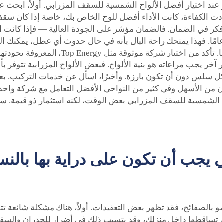
 عند اختيار أفضل الألواح الشمسية للسقف المزرابي. أولاً، ابحث عن 
 الكفاءة، كانت الأداء أفضل للوح الخاص بك، خاصة إذا كان سقف
 فكر في الضمان. فالضمان مؤشر على الجودة العالية — فإذا كانت ال
لشكوك. ابحث عن ألواح تأتي مع ضمان لا يقل عن 25 عامًا. فهذا يمنحك راحة البال بأنه في حال
ينبغي أيضًا أن تأخذ بعين الاعتبار الشركة ال
آخر يجب مراعاته هو بنية الألواح. فبعض الألواح المزرابية تتوفر ب
ل سلس دون أن تكون بارزة. وأخيرًا، اسأل عن خدمات التركيب. 
كون من الأسهل وفي كثير من النواحي الأفضل التعامل مع شركة واح
 الشمسية للسقف المزرابي بعض الوقت، لكنه استثمار ذو قيمة. ست
 يجب أن تكون على دراية بها بالن
الصفائح، فقد تظهر بعض التعقيدات. أولاً، هناك مشكلة شائعة تت
لى تساقطها داخل منزلك، وقد يتسبب ذلك في أضرار للجدران والس