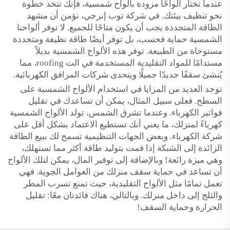
عندما تختار ألواحًا مزودة بألواح شمسية، فإنك تتخذ خطوة
نحو تنظيف بيئتك. في شركة توب إنرجي، نؤمن أن مشهد
الطاقة المتجددة يجب أن يكون متاحًا للجميع. لا توفر ألواحنا
الشمسية حماية فحسب، بل توفر أيضًا طاقة نظيفة ومتجددة
مستوحاة من الطبيعة. توفر هذه الألواح الشمسية بديلاً
مستدامًا للمواد التقليدية المستخدمة في الت roofing، مما
يُنشئ سقفًا جديدًا جميلًا ويتحدى شركات المرافق الكهربائية.
توجد العديد من المزايا في استخدام الألواح الشمسية على
السطح. فعلى سبيل المثال، يمكن أن تساعدك في تقليل
فواتير الكهرباء. وعندما تشرق الشمس، تولد الألواح الشمسية
كهرباءً لمنزلك، ما يعني أنك تستطيع الاعتماد بشكل أقل على
شركة الكهرباء. وبعض الجهات التنظيمية تسمح لك ببيع الطاقة
الزائدة إلى الشبكة إذا قمت بتوليد طاقة أكثر مما تستهلك،
وهي ميزة رائعة! وبالإضافة إلى توفير المال، يمكن لتلك الألواح
أن تساعد في حماية سقف منزلك من العوامل الجوية. فهي
تعمل تمامًا مثل الألواح التقليدية، حيث تمنع تسرب المطر
والثلج إلى داخل منزلك. وبالتالي، هناك فائدتان معًا: تقليل
الحرارة وحماية السقف!