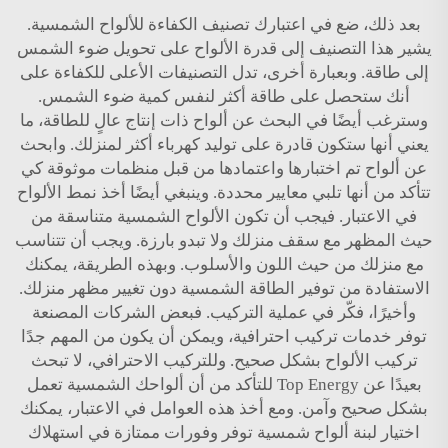
بعد ذلك، ضع في اعتبارك تصنيف الكفاءة للألواح الشمسية.
يشير هذا التصنيف إلى قدرة الألواح على تحويل ضوء الشمس
إلى طاقة. وبعبارة أخرى، تدل التصنيفات الأعلى للكفاءة على
أنك ستحصل على طاقة أكثر لنفس كمية ضوء الشمس.
وسترغب أيضًا في البحث عن ألواح ذات إنتاج عالٍ للطاقة، ما
يعني أنها ستكون قادرة على توليد كهرباء أكثر لمنزلك. وابحث
عن ألواح تم اختبارها واعتمادها من قبل منظمات موثوقة كي
تتأكد من أنها تلبي معايير محددة. وينبغي أيضًا أخذ نمط الألواح
في الاعتبار. فيجب أن تكون الألواح الشمسية متناسقة من
حيث المظهر مع سقف منزلك ولا تبدو بارزة. ويجب أن تتناسب
مع منزلك من حيث اللون والأسلوب. وبهذه الطريقة، يمكنك
الاستفادة من توفير الطاقة الشمسية دون تغيير مظهر منزلك.
وأخيرًا، فكّر في عملية التركيب. فبعض الشركات المصنعة
توفر خدمات تركيب احترافية، ويمكن أن يكون من المهم جدًا
تركيب الألواح بشكل صحيح. وللتركيب الاحترافي، لا تبحث
بعيدًا عن Top Energy للتأكد من أن ألواحك الشمسية تعمل
بشكل صحيح وآمن. ومع أخذ هذه العوامل في الاعتبار، يمكنك
اختيار لبنة ألواح شمسية توفر وفورات ممتازة في استهلاك