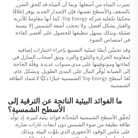
تسرب المياه من أسفلها. وبما أن المياه قد تُلحق الضرر
بالسقف والأسطح نفسها، فإن الإصدار الجديد يوفر إغلاقًا
محكمًا تكفلته شركة Top Energy. كما أنها مقاومةٌ للأتربة
والغبار بشكل أفضل، ولا تحجب أشعة الشمس إلا بنسبة
ضئيلة. وبذلك يسهل تنظيفها للحصول على أقصى كفاءة
في امتصاص الضوء.
وقد تحسَّن أيضًا عملية التصنيع بإجراء اختبارات إضافية
لمقاومة الحرارة والثلوج والبرد. ويثق أصحاب المنازل في
كفاءتها وموثوقيتها على مدى سنوات عديدة. وقلّة الحاجة
إلى الصيانة تُوفِّر المال على المدى الطويل. وبشكل عام،
تُعَدّ أسطح Top Energy الشمسية خيارًا ذكيًّا لاعتماد الطاقة
الشمسية.
ما الفوائد البيئية الناتجة عن الترقية إلى
الأسطح الشمسية؟
تُحقِّق الأسطح الشمسية المُحدَّثة فوائد بيئية كبيرة، إذ تولِّد
طاقة نظيفة من ضوء الشمس دون انبعاث غازات ضارة،
على عكس الوقود الأحفوري الذي يلوِّث البيئة. وبذلك