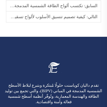
السابق:
تكتسب ألواح الطاقة الشمسية المدمجة في السقف حصةً متزايدةً في السوق مع سعي مالكي المنازل إلى حلول بديلة للطاقة
التالي:
كيفية تصميم تنسيق الأسلوب لألواح تسقيف شمسية على شكل قوباء؟
تقدم داليان كوياسنت حلولًا مُبتكرة وبتبرع لبلاط الأسطح
الشمسية المدمجة في المباني (BIPV)، والتي تجمع بين توليد
الطاقة والهندسة المعمارية، وتُوفّر أنظمة أسطح شمسية
فعالة وآمنة واقتصادية.