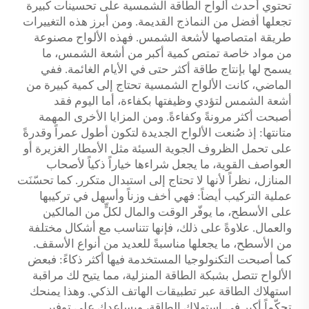
تحتوي أحدث ألواح الطاقة الشمسية على تحسينات كبيرة
تجعلها أفضل من النماذج القديمة. ومن أبرز هذه التغييرات
طريقة امتصاصها لأشعة الشمس. فهذه الألواح مصنوعة
من مواد خاصة تمتص كمية أكبر من أشعة الشمس، ما
يسمح لها بإنتاج طاقة أكثر حتى في الأيام الغائمة. ففي
الماضي، كانت الألواح الشمسية تحتاج إلى كمية كبيرة من
أشعة الشمس لتؤدي وظيفتها بكفاءة، أما اليوم فقد
أصبحت أكثر مرونةً وكفاءةً. ومن المزايا الأخرى المهمة
متانتها: إذ صُنعت الألواح الجديدة لتكون أطول عمراً وقدرةً
على تحمل الظروف الجوية السيئة مثل الأمطار الغزيرة أو
العواصف القوية، ما يجعل شراءها خياراً ذكياً لأصحاب
المنازل، نظراً لأنها لا تحتاج إلى استبدال متكرر. كما تحسّنَت
عملية التركيب أيضاً: فهي أخف وزناً وأسهل في تركيبها
على الأسطح، ما يوفّر الوقت والمال لكلٍّ من المالكين
والعمال. علاوةً على ذلك، فإنها تتناسب مع أشكال مختلفة
من الأسطح، ما يجعلها مناسبةً للعديد من أنواع الأسقف.
كما أصبحت التكنولوجيا المستخدمة فيها أكثر ذكاءً: فبعض
الألواح تتصل بشبكة الطاقة المنزلية، مما يتيح لك مراقبة
استهلاك الطاقة عبر تطبيقات الهاتف الذكي. وهذا يمنحك
تحكّماً أكبر في استهلاك الطاقة، ويساعدك على توفير