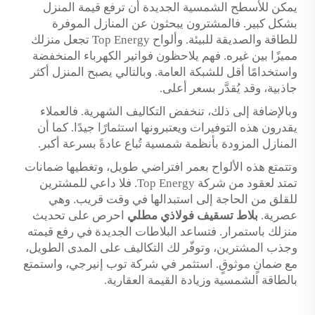
يمكن للأسطح الشمسية الجديدة أن ترفع قيمة المنزل
بشكل كبير. فالمشترون يبحثون عن المنازل الموفرة
للطاقة والصديقة للبيئة. وألواح Top Energy تجعل منزلك
مميزًا بين غيره. فهم يلاحظون فواتير الكهرباء المنخفضة
واستخدامًا أقل للشبكة العامة. وبالتالي يصبح المنزل أكثر
جاذبية، وقد يُقدَّر بسعر أعلى.
وبالإضافة إلى ذلك، تنخفض التكاليف الشهرية. فالعملاء
يقدرون هذه التوفيرات ويعتبرونها استثمارًا جيدًا. كما أن
المنازل المزودة بأنظمة شمسية تُباع عادةً بسرعة أكبر.
وتتمتع هذه الألواح بعمر افتراضي طويل، وتغطيها ضمانات
تمتد لعقود من شركة Top Energy. فلا داعي للمشترين
للقلق من الحاجة إلى استبدالها في وقت قريب. وهي
عصرية.
بلاط تسقيف فولاذي مطلي
احرص على تحديث
منزلك باستمرار. فتساعد البلاطات الجديدة في رفع قيمته
وجذب المشترين، وتوفّر لك التكاليف على المدى الطويل،
مع ضمانٍ موثوقٍ. استثمر في شركة توب إنيرجي، واستمتع
بالطاقة الشمسية وزيادة القيمة العقارية.