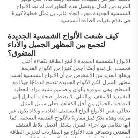
المزيد من المال. وبفضل هذه التطورات، لم تعد الألواح
الشمسية الجديدة مجرد اتجاه عابر، بل تمثّل خطوةً كبيرةً
في تقدّم تقنيات الطاقة الشمسية.
كيف صُنعت الألواح الشمسية الجديدة
لتجمع بين المظهر الجميل والأداء
المتفوق؟
الألواح الشمسية الجديدة لا تُنتج الطاقة بكفاءة أعلى
فحسب، بل تبدو أيضًا أجملَ كثيرًا من الألواح القديمة.
ويقلق العديد من الأشخاص من أن الألواح الشمسية تُفسد
مظهر المنزل. لكن الألواح الجديدة تندمج اندماجًا جيدًا مع
السطح. وهي متوفرة بألوان وتصاميم تشبه مواد التغطية
التقليدية للأسقف. وبالتالي، لا يضطر أصحاب المنازل إلى
التضحية بالجمال من أجل الكفاءة. فعلى سبيل المثال،
تحاكي بعض الأنواع ألواح التسقيف العادية، وتكاد تكون غير
مرئية. وهذه تغيّرٌ كبيرٌ مقارنةً بالألواح القديمة الضخمة. كما
أنها تتكامل مع أجزاء المنزل بشكل أفضل.
بلاط السقف
المعدني
وتتضافر هذه الألواح مع البطاريات لتخزين الطاقة