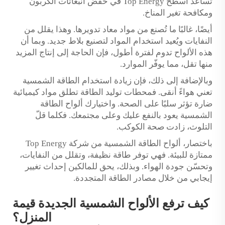
تساعد أسطح Top Energy في خفض انبعاثات الكربون
ومكافحة تغير المناخ.
أيضًا، غالبًا ما تُصنع من مواد معاد تدويرها. وهذا يقلل من
النفايات ويُعيد استخدام المواد لتصنيع بلاط جديد. وبما أن
هذه الألواح تدوم لفترة أطول، فإن الحاجة إلى إنتاج المزيد
منها تقل، مما يوفّر الموارد.
وبالإضافة إلى ذلك، فإن زيادة استخدام الطاقة الشمسية
تعني هواءً أنقى. فمحطات توليد الطاقة تطلق مواد كيميائية
ضارة تؤثر سلبًا على الصحة. واختيارك ألواح الطاقة
الشمسية يعود بالنفع عليك وعلى مجتمعك. فكلما قلّ
التلوث، زادت صحة الكوكب.
باختصار، ألواح الطاقة الشمسية من شركة Top Energy
ممتازة للبيئة. فهي توفر طاقة نظيفة، وتقلل من النفايات،
وتحسّن جودة الهواء. وبذلك، يحق للمالكين إحداث تغيير
إيجابي من خلال مصادر الطاقة المتجددة.
كيف ترفع الألواح الشمسية الجديدة قيمة
المنزل؟