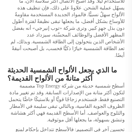
للاستخدام ليلاً. وقد أصبح الاتصال أكثر سلاسةً الآن، ما
يسهّل عملية الشحن. علاوةً على ذلك، فإن تنظيف هذه
الألواح سهلٌ نسبيًّا. فالمواد الجديدة المستخدمة مقاومةٌ
للأوساخ بشكل أفضل، ما يجعلها تبقى نظيفةً لفترة أطول
دون بذل جهدٍ كبير. وترى شركة «توب إنيرجي» أنه بفضل
المظهر الأفضل والوظائف المحسَّنة، سيزداد عدد
الأشخاص الذين يتحولون إلى الطاقة الشمسية. وبذلك، لم
تعد الطاقة الشمسية خيارًا ذكيًّا فحسب، بل أصبحت أنيقةً
أيضًا.
ما الذي يجعل الألواح الشمسية الحديثة
أكثر متانةً من الألواح القديمة؟
أسطح شمسية حديثة من شركة Top Energy مصممة
لتكون أكثر متانة من الإصدارات السابقة. وقد تم تغيير مادة
التصنيع فقط. فتستخدم زجاجًا قويًّا أو بلاستيكًا خاصًّا يتحمل
الظروف الجوية القاسية، وبالتالي تبقى سليمة في الأمطار
والثلوج والعواصف. أما الأسطح القديمة فهي أكثر هشاشة
وتنشق بسهولة، ما يجعلها أقل موثوقية.
تحسين آخر في التصميم: فالأسطح تتداخل بإحكام لمنع