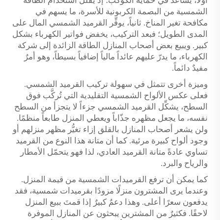
أولاً، يساعد في حماية الكوكب؛ إذ يقلل استخدام الطاقة
الشمسية من البصمة الكربونية للأسرة، ما يسهم في
مكافحة تغير المناخ. ثانياً، يوفِّر القرميد الشمسي المال على
المدى الطويل؛ فبعد التركيب، يخفض فواتير الكهرباء بشكل
كبير. ويبيع بعض أصحاب المنازل الطاقة الزائدة إلى شركة
الكهرباء، ما يدرّ عليهم عائداً مالياً إضافياً بسيطاً، وهو أمرٌ
مفيدٌ دائماً.
وميزة أخرى تتمثل في سهولة تركيب القرميد الشمسي.
فعلى عكس الألواح الشمسية التقليدية التي تُركَّب فوق
السطح، يشكِّل القرميد الشمسي جزءاً لا يتجزأ من السطح
نفسه، ما يجعل مظهره جذّاباً ويعطي المنزل طابعاً منظمًا.
ولن يشعر أصحاب المنازل بالقلق إزاء تغيُّر مظهر منزلهم أو
وجود ألواح كبيرة مرئية. كما أن متانة هذا النوع من القرميد
تساوي عادةً متانة القرميد العادي، لذا فهو يتحمّل الأمطار
والرياح والبرد.
كما يمكن أن ترفع القرميدات الشمسية من قيمة المنزل.
وعندما يرى المشترون منزلًا مزودًا بقرميدات شمسية، فقد
يدفعون سعرًا أعلى. وهذا دعمٌ كبيرٌ إذا قمتَ ببيع المنزل
لاحقًا. فكثيرٌ من المشترين يبحثون عن المنازل الموفرة