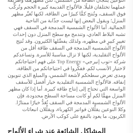
النوعين يُنتجان الطاقة من الشمس، لكن مظهرهما وطريقة
عملهما تختلفان قليلًا. فالألواح القديمة كبيرة الحجم وتُركَّب
فوق السقف، وتُنتج كمًّا كبيرًا من الطاقة، لكنها تُغيِّر مظهر
المنزل؛ ويقول البعض إنها ليست جذّابة من الناحية
الجمالية. أما الألواح الشمسية المدمجة في السقف فهي
تشبه البلاط العادي، وتندمج مع سطح المنزل دون إحداث
تغييرٍ كبيرٍ في مظهره، ولذلك يفضِّلها الكثيرون. وقد تُنتِج
الألواح الشمسية المدمجة في السقف طاقة أقل من
الألواح التقليدية، لكنها لا تزال مناسبةً للأسرة. وتساعدكم
شركة «توب إنيرجي» Top Energy على فهم احتياجاتكم
لاختيار الأنسب لكم. ففكِّروا في احتياجاتكم من الطاقة،
ومدى تعرض سطحكم لأشعة الشمس، والمبلغ الذي تنويون
إنفاقه. فالألواح الشمسية التقليدية خيار أفضل للأسقف
الواسعة التي تحتاج إلى إنتاج طاقة كبيرة. أما إذا كان مظهر
المنزل مهمًّا لكم أو كانت مساحة السطح محدودة، فإن
الألواح الشمسية المدمجة في السقف تُعَدُّ خيارًا ممتازًا.
وكلا النوعين يقلِّلان فواتير الكهرباء، ويقلِّلان انبعاثات
الكربون، ما يعود بالنفع على كوكب الأرض.
المشاكل الشائعة عند شراء الألواح