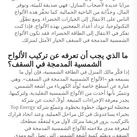
مزايا عديدة لأصحاب المنازل: فهي صديقة للبيئة، وتوفر
المال، وجذَّابة من الناحية الجمالية. كما تحفِّز هذه الألواح
الناس على الانتقال إلى الخيارات الخضراء. ومع تطوُّر
التكنولوجيا، تزداد أعداد المعجبين بهذه الألواح. فإذا كنت
تفكر في الانتقال إلى الطاقة الخضراء، فقد تكون الألواح
الشمسية المدمجة في السقف الخيار الأمثل لمنزلك.
ما الذي يجب أن تعرفه عن تركيب الألواح
الشمسية المدمجة في السقف؟
إذا فكّر مالك المنزل في الطاقة الشمسية، فإن أول ما
يسمعه هو «الألواح الشمسية المدمجة في السقف». وهي
عبارة عن أسطح خاصة تُولِّد الكهرباء من أشعة الشمس،
وتتميّز بأنها أحدث من الألواح الشمسية التقليدية. ولتركيبها،
يجدر معرفة الإجراءات المتبعة. أولاً، ابحث عن شركة
مختصّة لتوجيهك خطوة بخطوة. وتتمتّع شركة Top Energy
بخبراء يساعدونك في كل مراحل العملية. وعند اتخاذ قرارك
بالتركيب، يزور فريقنا منزلك لأول مرة ليتفقّد سطحك
لمعرفة مدى ملاءمته للألواح الشمسية المدمجة في
السقف، ويقيّم كمية أشعة الشمس التي تصل إليه ومدى