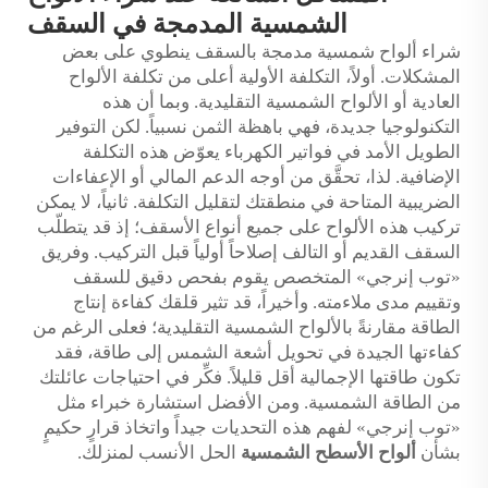
الشمسية المدمجة في السقف
شراء ألواح شمسية مدمجة بالسقف ينطوي على بعض
المشكلات. أولاً، التكلفة الأولية أعلى من تكلفة الألواح
العادية أو الألواح الشمسية التقليدية. وبما أن هذه
التكنولوجيا جديدة، فهي باهظة الثمن نسبياً. لكن التوفير
الطويل الأمد في فواتير الكهرباء يعوّض هذه التكلفة
الإضافية. لذا، تحقَّق من أوجه الدعم المالي أو الإعفاءات
الضريبية المتاحة في منطقتك لتقليل التكلفة. ثانياً، لا يمكن
تركيب هذه الألواح على جميع أنواع الأسقف؛ إذ قد يتطلّب
السقف القديم أو التالف إصلاحاً أولياً قبل التركيب. وفريق
«توب إنرجي» المتخصص يقوم بفحص دقيق للسقف
وتقييم مدى ملاءمته. وأخيراً، قد تثير قلقك كفاءة إنتاج
الطاقة مقارنةً بالألواح الشمسية التقليدية؛ فعلى الرغم من
كفاءتها الجيدة في تحويل أشعة الشمس إلى طاقة، فقد
تكون طاقتها الإجمالية أقل قليلاً. فكِّر في احتياجات عائلتك
من الطاقة الشمسية. ومن الأفضل استشارة خبراء مثل
«توب إنرجي» لفهم هذه التحديات جيداً واتخاذ قرارٍ حكيمٍ
بشأن
ألواح الأسطح الشمسية
الحل الأنسب لمنزلك.