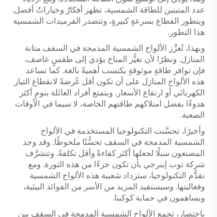
عدد المتبنين للطاقة الشمسية، تظهر أفكارٌ وخياراتٌ أفضل.
ويتطور القطاع بسرعةٍ كبيرةٍ، وتتصدر القرميدات الشمسية
هذا التطور.
وبهذا، تُعزِّز الألواح الشمسية المدمجة في السقف متانة
المنازل. ونظرًا لأن تغيُّر المناخ يؤدي إلى طقسٍ عاصف،
فإن توافر طاقةٍ موثوقةٍ يكتسب أهميةً بالغة. كما تساعد
هذه الألواح المنازل على أن تكون أقل عُرضةً لانقطاع التيار
الكهربائي أو ارتفاع الأسعار. ويتمتع أفراد العائلة بنومٍ أكثر
هدوءًا بفضل امتلاكهم طاقتهم الخاصة، لا سيما في الأوقات
الصعبة.
وأخيرًا، تحسَّنت التكنولوجيا المستخدمة في الألواح
الشمسية المدمجة في السقف تحسُّنًا ملحوظًا. وقد وجد
المصنعون سبلًا لجعلها أكثر كفاءةً وأقل تكلفةً. وتتشرَّف
شركة توب إينرجي بأن تكون جزءًا من هذه الثورة. ومع
تقدُّم التكنولوجيا، ستزداد شعبية هذه الألواح الشمسية
وفعاليتها. وسيستفيد المزيد من الأسر من الفوائد البيئية،
ويساهمون في حماية كوكبنا.
باختصار، تجمع الألواح الشمسية المدمجة في السقف بين