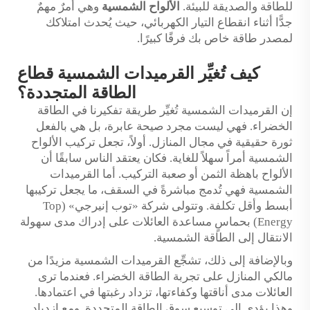
للطاقة والصديقة للبيئة.
الألواح الشمسية
وهي أمرٌ مهمٌ
جدًّا أثناء انقطاع التيار الكهربائي، حيث يُحدث امتلاكك
لمصدر طاقة خاص بك فرقًا كبيرًا.
كيف تُغيِّر القرميدات الشمسية قطاع
الطاقة المتجددة؟
إن القرميدات الشمسية تُغيِّر طريقة تفكيرنا في الطاقة
الخضراء. فهي ليست مجرد صيحة عابرة، بل هي بالفعل
ثورة حقيقية في مجال المنازل. أولاً، تجعل تركيب الألواح
الشمسية أمراً سهلاً للغاية. فكان يعتقد الناس سابقًا أن
الألواح باهظة الثمن أو صعبة التركيب. أما القرميدات
الشمسية فهي تُدمج مباشرةً في السقف، ما يجعل تركيبها
أبسط وأقل تكلفة. وتتولى شركة «توب إنيرجي» (Top
Energy) بحماسٍ مساعدة العائلات على إدراك مدى سهولة
الانتقال إلى الطاقة الشمسية.
وبالإضافة إلى ذلك، تشجِّع القرميدات الشمسية مزيدًا من
مالكي المنازل على تجربة الطاقة الخضراء. فعندما ترى
العائلات مدى أناقتها وكفاءتها، تزداد رغبتها في اعتمادها.
وهذا يؤدي إلى توسيع سوق الطاقة المتجددة. ومع ازدياد