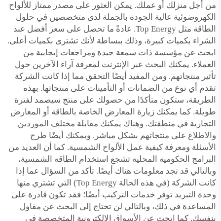
من أجل منزلك أو عملك. يمكن العثور على مصدر ممتاز للألواح
الكهروضوئية عالية الجودة بالجملة لدى متخصصين في حلول
الطاقة مثل Top Energy. عادةً ما تحصل على سعر أفضل عند
الشراء بكميات كبيرة، وذلك ببساطة لأنك تشترى بكميات أعلى.
ابحث عن مؤسسة ذات سمعة جيدة ومراجعات إيجابية من
العملاء. يمكنك البحث عبر الإنترنت لمعرفة آراء الآخرين حول
تأثير منتجاتهم. ومن المفيد أيضًا التحقق مما إذا كانت الشركة
تقدم أي نوع من الضمانات أو التأمينات على منتجاتها. بهذه
الطريقة، ستكون متأكدًا من حصولك على منتج سيصمد لفترة
طويلة. كما يمكنك زيارة المعارض الخاصة بالطاقة أو المعارض
التجارية في منطقتك. وهناك يمكنك مقابلة مختلف الموردين
والاطلاع على منتجاتهم بشكل مباشر. ويمكنك أيضًا طرح
الأسئلة ومعرفة كيفية عمل الألواح الشمسية. كما أن العديد من
البرامج الحكومية المحلية تشجع استخدام الطاقة الشمسية،
وبالتالي قد تجد معلومات هناك أيضًا. تأكد من السؤال عما إذا
كانت الشركة (في هذه الحالة Top Energy) التي تشتري منها
وحدة التبريد توفر خدمات التركيب أيضًا؛ فقد تكون قادرة على
المساعدة في ذلك، وبالتالي لن تحتاج إلى البحث عن مقاول
بنفسك. كما ابحث عن الأسواق الإلكترونية المتخصصة في