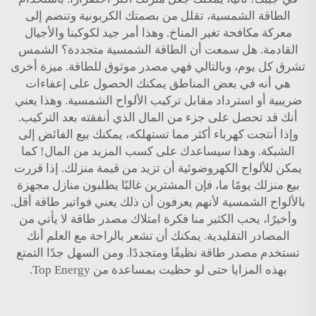
الطاقة الشمسية، تقلل من بصمتك الكربونية وتنضم إلى
معركة مكافحة تغير المناخ. وهذا أمر جيد لكوكبنا والأجيال
القادمة. هل سمعت أن الطاقة الشمسية متجددة؟ الشمس
تشرق كل يوم، وبالتالي فهي مصدر موثوق للطاقة. ميزة أخرى
هي أنه في بعض المناطق يمكنك الحصول على إعفاءات
ضريبية أو استرداد مقابل تركيب الألواح الشمسية. وهذا يعني
أنك قد تحصل على جزء من المال الذي أنفقته بعد التركيب.
وإذا أنتجت كهرباء أكثر مما تستهلكه، يمكنك بيع الفائض إلى
الشبكة. وهذا سيساعدك على كسب المزيد من المال! كما
يمكن للألواح الكهروضوئية أن تزيد من قيمة منزلك. إذا قررت
بيع منزلك يومًا ما، فإن المشترين غالبًا يطلبون منازل مجهزة
بالألواح الشمسية لأنهم يعرفون أن ذلك يعني فواتير طاقة أقل.
وأخيرًا، يحب الكثير منا فكرة امتلاك مصدر طاقة لا يأتي من
المصادر التقليدية. يمكنك أن تشعر بالراحة مع العلم أنك
تستخدم مصدر طاقة نظيفًا ومتجددًا. ومن السهل جدًا التمتع
بهذه المزايا حتى لو حظيت بمساعدة من Top Energy.