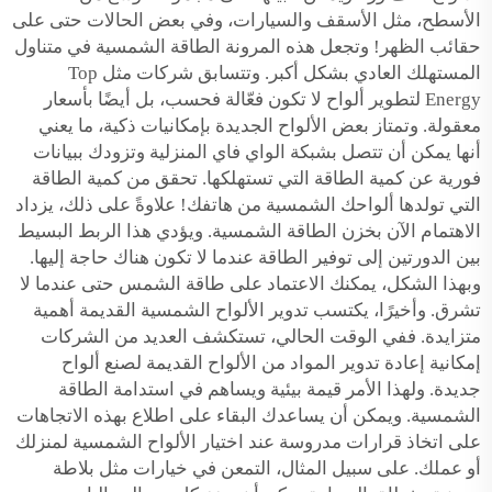
الأسطح، مثل الأسقف والسيارات، وفي بعض الحالات حتى على
حقائب الظهر! وتجعل هذه المرونة الطاقة الشمسية في متناول
المستهلك العادي بشكل أكبر. وتتسابق شركات مثل Top
Energy لتطوير ألواح لا تكون فعّالة فحسب، بل أيضًا بأسعار
معقولة. وتمتاز بعض الألواح الجديدة بإمكانيات ذكية، ما يعني
أنها يمكن أن تتصل بشبكة الواي فاي المنزلية وتزودك ببيانات
فورية عن كمية الطاقة التي تستهلكها. تحقق من كمية الطاقة
التي تولدها ألواحك الشمسية من هاتفك! علاوةً على ذلك، يزداد
الاهتمام الآن بخزن الطاقة الشمسية. ويؤدي هذا الربط البسيط
بين الدورتين إلى توفير الطاقة عندما لا تكون هناك حاجة إليها.
وبهذا الشكل، يمكنك الاعتماد على طاقة الشمس حتى عندما لا
تشرق. وأخيرًا، يكتسب تدوير الألواح الشمسية القديمة أهمية
متزايدة. ففي الوقت الحالي، تستكشف العديد من الشركات
إمكانية إعادة تدوير المواد من الألواح القديمة لصنع ألواح
جديدة. ولهذا الأمر قيمة بيئية ويساهم في استدامة الطاقة
الشمسية. ويمكن أن يساعدك البقاء على اطلاع بهذه الاتجاهات
على اتخاذ قرارات مدروسة عند اختيار الألواح الشمسية لمنزلك
أو عملك. على سبيل المثال، التمعن في خيارات مثل
بلاطة