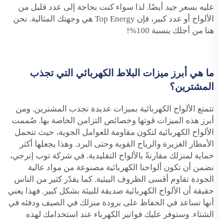
عليه بسعر جيد أيضًا. لذا سواء كنت بحاجة إلى عدد قليل من
الألواح أو عدد كبير، فإن Top Energy هي وجهتك المثالية. نحن
هنا من أجلك بنسبة 100%!
ما هي أبرز ميزات البلاط الكهربائي التي تجذب
المشترين؟
تتمتع الألواح الكهربائية بميزات عديدة تجذب المشترين. ومن
أبرز هذه الميزات قوتها وخصائص التزامن الخاصة بها. صُممت
الألواح الكهربائية لتكون مقاومة للعوامل الجوية، حيث تتحمل
الأمطار الغزيرة والرياح القوية وحتى البرد. وهذا يجعلها أكثر
حماية لمنزلك مقارنةً بالألواح التقليدية. في شركة توب إنرجي،
نضمن أن تكون ألواحنا الكهربائية مصنوعة من مواد عالية
الجودة تقاوم أقسى الظروف البيئية. كما يقدّر كثير من الناس
حقيقة أن الألواح الكهربائية صديقة للبيئة بشكل كبير. فهذا يعني
أنها تساعد في الحفاظ على برودة منزلك في الصيف ودفئه في
الشتاء. وستوفر عليك فواتير الكهرباء عند استخدامك لهذه