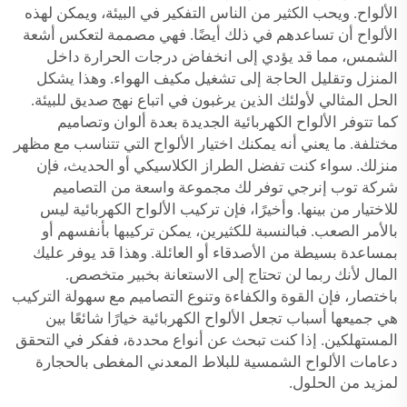
الألواح. ويحب الكثير من الناس التفكير في البيئة، ويمكن لهذه
الألواح أن تساعدهم في ذلك أيضًا. فهي مصممة لتعكس أشعة
الشمس، مما قد يؤدي إلى انخفاض درجات الحرارة داخل
المنزل وتقليل الحاجة إلى تشغيل مكيف الهواء. وهذا يشكل
الحل المثالي لأولئك الذين يرغبون في اتباع نهج صديق للبيئة.
كما تتوفر الألواح الكهربائية الجديدة بعدة ألوان وتصاميم
مختلفة. ما يعني أنه يمكنك اختيار الألواح التي تتناسب مع مظهر
منزلك. سواء كنت تفضل الطراز الكلاسيكي أو الحديث، فإن
شركة توب إنرجي توفر لك مجموعة واسعة من التصاميم
للاختيار من بينها. وأخيرًا، فإن تركيب الألواح الكهربائية ليس
بالأمر الصعب. فبالنسبة للكثيرين، يمكن تركيبها بأنفسهم أو
بمساعدة بسيطة من الأصدقاء أو العائلة. وهذا قد يوفر عليك
المال لأنك ربما لن تحتاج إلى الاستعانة بخبير متخصص.
باختصار، فإن القوة والكفاءة وتنوع التصاميم مع سهولة التركيب
هي جميعها أسباب تجعل الألواح الكهربائية خيارًا شائعًا بين
المستهلكين. إذا كنت تبحث عن أنواع محددة، ففكر في التحقق
دعامات الألواح الشمسية للبلاط المعدني المغطى بالحجارة
لمزيد من الحلول.