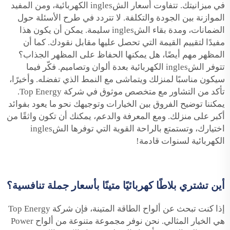
في ميزانيتك. تتفاوت أسعار الشingles الكهربائية، ومن المفيد
الموازنة بين الجودة والتكلفة. لا تتردد في طرح الأسئلة حول
الضمانات، ومدة بقاء الشingles سليمة. يمكن أن يكون هذا
مفيدًا لتقييم القيمة التي تحصل عليها مقابل نقودك. كما أن
المظهر مهم أيضًا، هل يمكنها الحفاظ على المظهر الجذاب؟
تتوفر الشingles الكهربائية بعدة ألوان وتصاميم. فكّر فيما
سيكون مناسبًا لمنزلك ويتماشى مع النمط الذي تفضله. وأخيرًا،
تأكد من التشاور مع متخصص موثوق في شركة Top Energy.
يمكننا توضيح الفروق بين الخيارات وتوجيهك نحو ما يعود بفوائد
أكبر على منزلك. ومع المعرفة والدعم، يمكنك أن تكون واثقًا من
اختيارك، وتستمتع بالراحة القوية التي توفرها الشingles
الكهربائية لسنوات قادمة!
أين تشتري بلاطًا كهربائيًا متينًا بأسعار جملة تنافسية؟
إذا كنت تبحث عن ألواح الطاقة المتينة، فإن شركة Top Energy
هي الخيار المثالي. نحن نوفر مجموعة متنوعة من ألواح Power