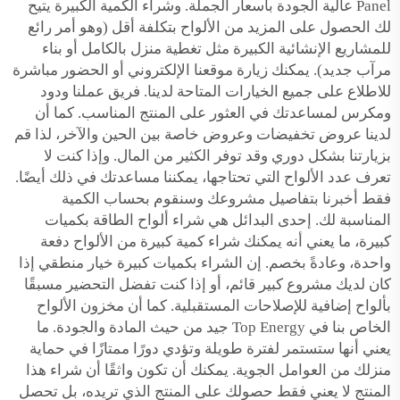
Panel عالية الجودة بأسعار الجملة. وشراء الكمية الكبيرة يتيح
لك الحصول على المزيد من الألواح بتكلفة أقل (وهو أمر رائع
للمشاريع الإنشائية الكبيرة مثل تغطية منزل بالكامل أو بناء
مرآب جديد). يمكنك زيارة موقعنا الإلكتروني أو الحضور مباشرة
للاطلاع على جميع الخيارات المتاحة لدينا. فريق عملنا ودود
ومكرس لمساعدتك في العثور على المنتج المناسب. كما أن
لدينا عروض تخفيضات وعروض خاصة بين الحين والآخر، لذا قم
بزيارتنا بشكل دوري وقد توفر الكثير من المال. وإذا كنت لا
تعرف عدد الألواح التي تحتاجها، يمكننا مساعدتك في ذلك أيضًا.
فقط أخبرنا بتفاصيل مشروعك وسنقوم بحساب الكمية
المناسبة لك. إحدى البدائل هي شراء ألواح الطاقة بكميات
كبيرة، ما يعني أنه يمكنك شراء كمية كبيرة من الألواح دفعة
واحدة، وعادةً بخصم. إن الشراء بكميات كبيرة خيار منطقي إذا
كان لديك مشروع كبير قائم، أو إذا كنت تفضل التحضير مسبقًا
بألواح إضافية للإصلاحات المستقبلية. كما أن مخزون الألواح
الخاص بنا في Top Energy جيد من حيث المادة والجودة. ما
يعني أنها ستستمر لفترة طويلة وتؤدي دورًا ممتازًا في حماية
منزلك من العوامل الجوية. يمكنك أن تكون واثقًا أن شراء هذا
المنتج لا يعني فقط حصولك على المنتج الذي تريده، بل تحصل