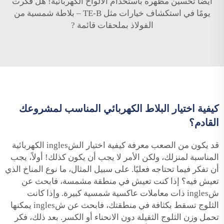
أيضًا تحسين مظهره باستخدام الألواح الكهربائية! هل فكرت
يومًا في استكشاف خيارات مثل
TE-B – بلاطة شمسية من
الفولاذ بملحقات قائمة
?
كيفية اختيار البلاط الكهربائي المناسب لمشروعك
القادم؟
قد يكون من الصعب معرفة كيفية اختيار الشingles الكهربائية
المناسبة لمنزلك، ولكن الأمر لا يجب أن يكون كذلك! أولاً، يجب
أن تفكر فيما تحتاجه فعليًا. على سبيل المثال، ما نوع المناخ الذي
تعيش فيه؟ إذا كنت تعيش في منطقة مشمسة، فابحث عن
شingles ذات معاملات عاكسية شمسية كبيرة. وإذا كانت
الثلوج تسقط بكثافة في منطقتك، فابحث عن شingles يمكنها
تحمل وزن الثلوج الثقيلة دون الانحناء أو الكسر. بعد ذلك، فكر