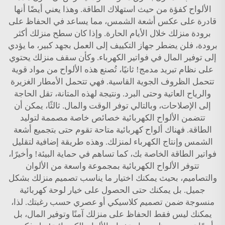
الألواح كفؤة من حيث استهلاك الطاقة. وهذا يعني أيضًا أنها
قادرة على عكس أشعة الشمس، مما يساعد في الحفاظ على
برودة منزلك خلال الأيام الحارة. وإذا كان سطح منزلك أكثر
برودة، فلن يضطر جهاز التكييف إلى العمل بجهد كبير، ما يؤدي
إلى توفير المال في فواتير الكهرباء. وكأن سقف منزلك يحتوي
على نظام تبريد مدمج! ثانيًا، تُصنع هذه الألواح من مواد قوية
تتحمل الظروف الجوية القاسية. فهي تتحمل الأمطار الغزيرة
والرياح العاتية وحتى البرد. ونتيجة لهذه المتانة، تقل الحاجة
إلى الإصلاحات، وبالتالي توفر الوقت والمال. ثالثًا، يمكن أن
تتضمن الألواح الكهربائية خصائص خاصة مصممة لتوليد
الطاقة. فهناك ألواح كهربائية متاحة تقوم حتى بتجميع أشعة
الشمس وإنتاج الكهرباء لمنزلك. وهذه طريقة إضافية لتقليل
فواتير الطاقة الخاصة بك، كما تساهم في حماية البيئة! وأخيرًا،
تتوفر الألواح الكهربائية بمجموعة واسعة من الألوان
والتصاميم، بحيث يمكنك اختيار ما يناسب تصميم منزلك بشكل
جميل. بل يمكنك حتى الحصول على خيار لوحة كهربائية
منسوجة ضمن تصميم كلاسيكي أو عصري حسب رغبتك. لذا،
يمكنك ليس فقط الحفاظ على منزلك آمنًا وتوفير المال، بل