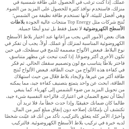
عملك. إذا كنت ترغب في الحصول على طاقة شمسية في
منزلك، فاستخدم نوافذ كثيرة للحصول على المزيد من الضوء.
وهي أفضل للبيئة، لأنها تستخدم طاقة نظيفة من الشمس؛
تُنتج شركات مثل Top Energy منتجات عالية الجودة
بلاطات
الأسطح الكهروضوئية
لا تعمل فقط بل تبدو أيضًا جميلة.
هناك بعض الأمور التي يجب مراعاتها عند اختيار بلاط الأسطح
الكهروضوئية المناسبة لمنزلك أو عملك. أولاً، يجب أن تفكر في
نوع البلاط. فبعض الألواح مصممة لتُدمج في سطحك، في حين
تكون الأخرى أكثر وضوحًا. إذا كنت تبحث عن مظهر متناسق،
فاختر بلاطًا يتناسب مع لون وتصميم سقفك الحالي. ثم فكر
في كفاءة هذه الألواح من حيث الطاقة. فبعض الألواح تُنتج
طاقة أكثر من غيرها. ولإيجاد بلاط فعّال من حيث استهلاك
الطاقة، ابحث عن واحد يتمتع بتصنيف كفاءة جيد، مما يمكنه
من تحويل المزيد من ضوء الشمس إلى كهرباء. كما ينبغي
أيضًا أن تضع الضمان في اعتبارك. فالراحة النفسية شيء جيد،
طالما كان ضمانك حقيقيًا. وإذا حدث خطأ ما، فلا تريد أن
تكتشف أن بإمكانك إصلاحه دون إنفاق مبلغ كبير من المال.
وأخيرًا، الأمر كله يتعلق بالتركيب. تأكد من أنك قد عيّنت شخصًا
لديه خبرة في تركيب بلاط الأسطح الكهروضوئية. فالتركيب