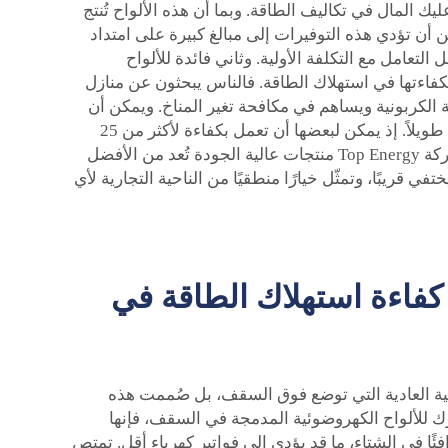
ليك المال في تكاليف الطاقة. وبما أن هذه الألواح تُنتج
ن تؤدي هذه التوفيرات إلى مبالغ كبيرة على امتداد
عامل مع التكلفة الأولية. وثاني فائدة للألواح
كفاءتها في استهلاك الطاقة. فالناس يبحثون عن منازل
 الكربونية ويساهم في مكافحة تغير المناخ. ويمكن أن
يعزز ذلك من صورة الشركة، ما يدل على اهتمامها بالكوكب. وأخيرًا، صُنعت الألواح الكهروضوئية المدمجة في السقف لتدوم طويلاً. إذ يمكن لبعضها أن تعمل بكفاءة لأكثر من 25
عامًا. ما يعني أن الشركات ستتمكن من الاستفادة من الطاقة النظيفة لفترة طويلة جدًا دون الحاجة إلى استبدالها. وتقدم شركة Top Energy منتجات عالية الجودة تُعد من الأفضل
قريبًا، وتمثّل خيارًا منطقيًا من الناحية التجارية لأي
كفاءة استهلاك الطاقة في
ية العادية التي توضع فوق السقف، بل صُممت هذه
ارك للألواح الكهروضوئية المدمجة في السقف، فإنها
ا في الشتاء، ما قد يؤدي إلى فواتير كهرباء أقل. تمتص