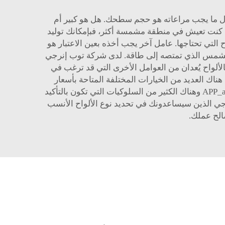
 أول ما يجب مراعاته هو حجم سطحك. هل هو كبير أم
إذا كنت تعيش في منطقة مشمسة أكثر، فبإمكانك توليد
 التي تحتاجها. عامل آخر يجب أخذه بعين الاعتبار هو
ء الشمس الذي تمتصه إلى طاقة. لدى شركة توب إنرجي
 بالألواح يُعدان من العوامل الأخرى التي قد ترغب في
هناك العديد من الخيارات المختلفة المتاحة بأسعار
متفاوتة. ويُعد التوازن بين التكلفة والجودة هو المفتاح للحصول على الحل الأمثل. لا تتخذ قرارك على الفور. APP_app_manbetx وهناك الكثير من السلوكيات التي تكون بالتأكيد
ي الذين سيساعدونك في تحديد نوع الألواح الأنسب
صالح عملك.