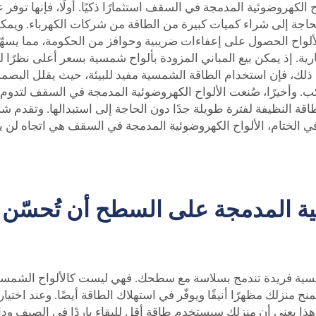
الكهروضوئية المدمجة في السقف استثمارًا ذكيًا. أولًا، فإنها توفر ع
جة إلى شراء كميات كبيرة من الطاقة من شركات الكهرباء. ويمكن أ
واح الحصول على إعفاءات ضريبية وحوافز من الحكومة، مما يسهّل الت
ة. إذ يمكن بيع المباني المزودة بألواح شمسية بسعر أعلى نظرًا ل
 ذلك، فإن استخدام الطاقة الشمسية مفيد للبيئة، حيث يقلل البصمة
الختام، الألواح الكهروضوئية المدمجة في السقف هي اتجاه لن يختفي 
ية المدمجة على السطح أن تُحسّن 
 شمسية فريدة تندمج بسلاسة مع سطحك. فهي ليست كالألواح الشمس
ح منزلك مظهرًا أنيقًا ويوفّر في استهلاك الطاقة أيضًا. وعند اختي
 يعني أن منزلك سيستخدم طاقة أقل للبقاء باردًا في الصيف ودافئً