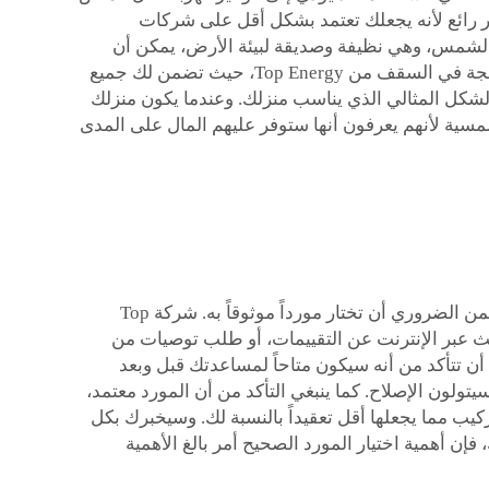
أمر رائع لأنه يجعلك تعتمد بشكل أقل على شركات
من الشمس، وهي نظيفة وصديقة لبيئة الأرض، يمكن أن
يقلل من التلوث وأثر التصحر الناتج عن تغير المناخ. يمكن أن تكون كل هذه الفوائد لك إذا اخترت الألواح الكهروضوئية المدمجة في السقف من Top Energy، حيث تضمن لك جميع
 الشكل المثالي الذي يناسب منزلك. وعندما يكون منزلك
سية لأنهم يعرفون أنها ستوفر عليهم المال على المدى
الألواح الكهروضوئية المدمجة في السقف للمنازل: إذا كنت تفكر في استخدام ألواح كهروضوئية مدمجة في سقف منزلك، فمن الضروري أن تختار مورداً موثوقاً به. شركة Top
 البحث عبر الإنترنت عن التقييمات، أو طلب توصيات من
أن تتأكد من أنه سيكون متاحاً لمساعدتك قبل وبعد
تولون الإصلاح. كما ينبغي التأكد من أن المورد معتمد،
ركيب مما يجعلها أقل تعقيداً بالنسبة لك. وسيخبرك بكل
فإن أهمية اختيار المورد الصحيح أمر بالغ الأهمية