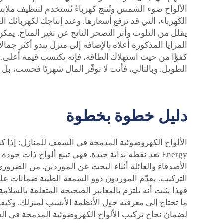
الألواح ضوء الشمس وتُنتج كهرباءً تُستخدم لتنظيف ملاب
الكهرباء، التي قد ترفع أسعارها. وعند إنتاجك لكهربائك
المزايا المذكورة أعلاه بالإضافة إلى منزل يبدو أكثر جم
كفؤًا من حيث استهلاك الطاقة، فإنه يكتسب قيمة أعلى.
الطويل. وبالتالي، فأنت لا توفّر المال شهريًا فحسب، بل
دليل خطوة بخطوة
Energy تعد نقطة بداية جيدة. فهي تبيع ألواح ذات ج
الأصدقاء والعائلة أثناء البحث عن الموردين. من الضرور
التركيب. يقدّم الموردون ذوو السمعة الطيبة ضمانات على 
فهذا يثبت أنه يلتزم بالمعايير الصحيحة المتعلقة بالسلا
ما تحتاج إلى معرفته حول الأنظمة الأنسب لمنزلك. وكيفية 
لضمان نجاح تركيب الألواح الكهروضوئية المدمجة في ا