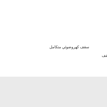
سقف كهروضوئي متكامل
قف