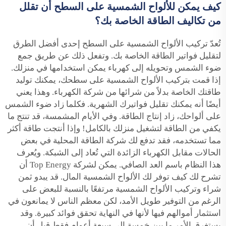
كيف يمكن للألواح الشمسية على السطح أن تقلل
من تكاليف الطاقة الخاصة بك؟
تُعدّ تركيب الألواح الشمسية على السطح إحدى أفضل الطرق
لتقليل فواتير الطاقة الخاصة بك. وتفعل ذلك عن طريق جمع
ضوء الشمس وتحويله إلى كهرباء يمكن استخدامها في منزلك.
إذا قمت بتركيب الألواح الشمسية على سطحك، يمكنك توليد
طاقتك الخاصة بدلاً من شرائها من شركة الكهرباء. وهذا يعني
أيضًا أنه يمكنك تقليل فواتيرك الشهرية. فكلما زاد ضوء الشمس
على ألواحك، زاد إنتاج الطاقة. وفي الأيام المشمسة، قد تنتج ما
يكفي من الطاقة لتشغيل منزلك بالكامل! وإذا أنتجت طاقة أكثر
مما تستخدمه، فقد تدفع لك شركة الطاقة المحلية في بعض
الحالات مقابل الكهرباء الزائدة التي تُعاد إلى الشبكة. ويُعرف
هذا النظام باسم العد الصافي. يمكن لشركة Top Energy أن
تشرح لك كيف توفر لك الألواح الشمسية المال. قد يبدو ثمن
شراء وتركيب الألواح الشمسية مرتفعًا بالنسبة للبعض على
الرغم من التوفير طويل الأمد، لكن معظم الناس لا يمانعون في
استثمار أموالهم فيها لأنها في النهاية تحقق فوائد كبيرة. وقد
يستغرق الأمر ما بين خمسة إلى سبعة أعوام فقط قبل أن