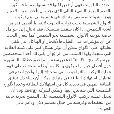
متعددة البلورات فهي أرخص لكنها قد تستهلك مساحة أكبر
بالقدم المربع. الشيء التالي الذي يجب أن تأخذه بعين الاعتبار
هو زاوية واتجاه سقف منزلك. في عالم مثالي، يتم تركيب
الألواح الشمسية بحيث تواجه الجنوب لالتقاط أقصى قدر من
أشعة الشمس. إذا كان سقفك مسطحًا، فقد تحتاج إلى حوامل
خاصة لتوجيه الألواح الشمسية نحو الشمس. كما ينبغي البحث
عن أي مؤشرات على الظل. فالأشجار أو الهياكل التي تلقي
بظلالها على الألواح يمكن أن تؤثر بشكل كبير على كمية الطاقة
التي تنتجها. ولهذا السبب من الرائع أن يأتي لك أحد المتخصصين
من شركة Top Energy لفحص سقف منزلك وإعطائك المشورة
حول أفضل خيار. وقد يكون بإمكانهم أيضًا مساعدتك على فهم
عملية التركيب والتراخيص التي ستحتاج إليها. وأخيرًا، ضع في
اعتبارك استهلاك الطاقة في منزلك. يمكن أن يساعدك تدقيق
الطاقة المهني في تحديد كل من استهلاكك للطاقة وعدد الألواح
الشمسية التي ستحتاج إليها. ويمكن لشركة Top Energy أن
تجعل عملية تركيب الألواح الشمسية على السطح تجربة خالية
من التعقيدات ومُرضية من خلال تصميم ذكي ودعم عالي
الجودة.