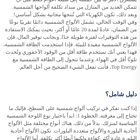
تتمكن العديد من المنازل من سداد تكلفة ألواحها الشمسية.
وبعد ذلك، تكون الكهرباء التي تُنتجها مجانية بشكل أساسي!
وفي الوقت الحالي، تشمل الألواح الشمسية دائمًا تقريبًا نوعًا
من الضمان، عادةً لمدة 20 عامًا أو أكثر، بحيث يمكنك الاستفادة
من هذه التوفيرات لفترة طويلة جدًا. وبجانب توفير المال، فإن
الألواح الشمسية مفيدة للبيئة. فإذا استخدمت الطاقة الشمسية،
فهذا يعني أنك تستخدم طاقة أقل من الوقود الأحفوري وتُحدث
تلوثًا أقل في الهواء. وعندما تتحول إلى الطاقة الشمسية مع
Top Energy، فأنت تفعل الشيء الصحيح من أجل العالم.
دليل شامل؟
إذا كنت تفكر في تركيب ألواح شمسية على السطح، فإليك ما
تحتاج إلى معرفته. الخطوة 1: ابدأ باختيار نوع اللوحة الشمسية
المناسبة لمنزلك. بدلاً من ذلك، هناك أنواع مختلفة مثل الألواح
أحادية البلورة والألواح متعددة البلورات. تكون الألواح أحادية
البلورة عادة أكثر كفاءة ولكنها أيضًا أكثر تكلفة. أما الألواح