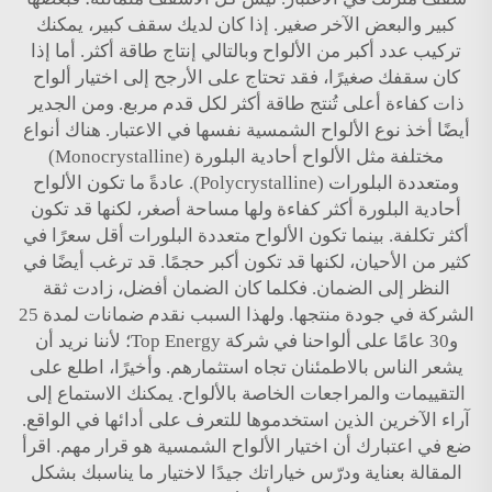
كبير والبعض الآخر صغير. إذا كان لديك سقف كبير، يمكنك
تركيب عدد أكبر من الألواح وبالتالي إنتاج طاقة أكثر. أما إذا
كان سقفك صغيرًا، فقد تحتاج على الأرجح إلى اختيار ألواح
ذات كفاءة أعلى تُنتج طاقة أكثر لكل قدم مربع. ومن الجدير
أيضًا أخذ نوع الألواح الشمسية نفسها في الاعتبار. هناك أنواع
مختلفة مثل الألواح أحادية البلورة (Monocrystalline)
ومتعددة البلورات (Polycrystalline). عادةً ما تكون الألواح
أحادية البلورة أكثر كفاءة ولها مساحة أصغر، لكنها قد تكون
أكثر تكلفة. بينما تكون الألواح متعددة البلورات أقل سعرًا في
كثير من الأحيان، لكنها قد تكون أكبر حجمًا. قد ترغب أيضًا في
النظر إلى الضمان. فكلما كان الضمان أفضل، زادت ثقة
الشركة في جودة منتجها. ولهذا السبب نقدم ضمانات لمدة 25
و30 عامًا على ألواحنا في شركة Top Energy؛ لأننا نريد أن
يشعر الناس بالاطمئنان تجاه استثمارهم. وأخيرًا، اطلع على
التقييمات والمراجعات الخاصة بالألواح. يمكنك الاستماع إلى
آراء الآخرين الذين استخدموها للتعرف على أدائها في الواقع.
ضع في اعتبارك أن اختيار الألواح الشمسية هو قرار مهم. اقرأ
المقالة بعناية ودرّس خياراتك جيدًا لاختيار ما يناسبك بشكل