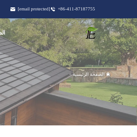
[email protected]
+86-411-87187755
الص
الصفحة الرئيسية
>