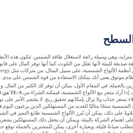
السطح
زايد، وهي وسيلة رائعة لاستغلال طاقة الشمس. تتكون هذه الأنظ
 صديقة للبيئة لأنها تقلل من التلوث، كما أنها توفر المال على فات
ك نظام موثوق يعني أنك يمكنك الاستفادة من قوة الشمس على مدى ع
 بالجملة. في المقام الأول، يمكن أن توفر لك الكثير من المال. وعا
 إذا أراد متجر بيع الألواح الشمسية، فيمكنه الشراء من
TE-A من توب إنرجي – بلاط شمسي معدني مغطى بالحجر
ملاء بسعر جذاب ولا يزال بإمكانهم تحقيق ربح. لا يقتصر الأمر على ت
 الشمسية منتجًا مثاليًا للعديد من المستهلكين الذين يرغبون اليوم 
 علاوةً على ذلك، يمكن أن تُبرز الألواح الشمسية طابع التميز في 
لى اهتمام الشركة بالبيئة. ويمكن أن يجعل ذلك المستهلكين يشعرون 
تطلب صيانةً قليلة. وبعبارة أخرى، يمكن للمشترين بالجملة توقع 