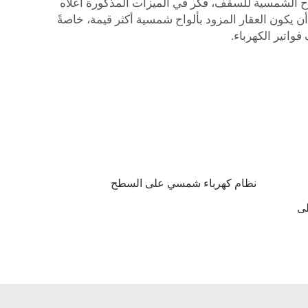
لواح الشمسية للسقف، فكر في الميزات المذكورة أعلاه
يكون العقار المزود بألواح شمسية أكثر قيمة، خاصةً
واتير الكهرباء.
نظام كهرباء شمسي على السطح
ى