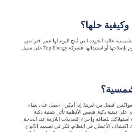
كيفية حلها؟
مسية عالية الجودة التي تُنتج اليوم لها عمر افتراضي
يبلغ 25 عامًا أو أكثر. وبصيغة أخرى، هذا يعني أن الشركة تتعهد بأنه إذا حدث أي خلل في الألواح خلال تلك العقود، فإنها ستقوم بإصلاحها أو استبدالها. فشركة Top Energy على سبيل
لشمسية؟
لعواكس أفضل من غيرها. إذا أمكن، احصل على نظام
 على تقنية ذكية. فبعض الأنظمة تأتي بتقنية ذكية
ستهلاكك للطاقة وإجراء التعديلات اللازمة عند الحاجة.
نك اكتشاف الأعطال في النظام. فكر في تصميم الألواح