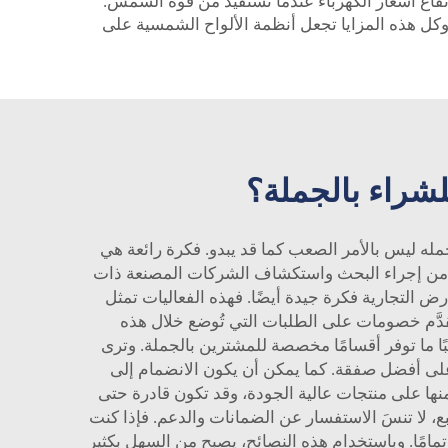
تفاع أسعار الكهرباء عندما تستفيد من قوة الشمس.
وكل هذه المزايا تجعل أنظمة الألواح الشمسية على
لشراء بالجملة؟
له ليس بالأمر الصعب كما قد يبدو. فكرة رائعة هي
راء بالجملة. تأكد من إجراء البحث واستكشاف الشركات المصنعة ذات
ض التجارية فكرة جيدة أيضًا. فهذه الفعاليات تمثل
ُقدَّم خصومات على الطلبات التي تُوضع خلال هذه
بًا ما توفر أقسامًا مخصصة للمشترين بالجملة. وترى
ر على أفضل صفقة. كما يمكن أن يكون الانضمام إلى
ها على منتجات عالية الجودة، وقد تكون قادرة حتى
لا تنسَ الاستفسار عن الضمانات والدعم. فإذا كنت
تمامًا. وباستخدام هذه النصائح، يصبح من السهل بكثير