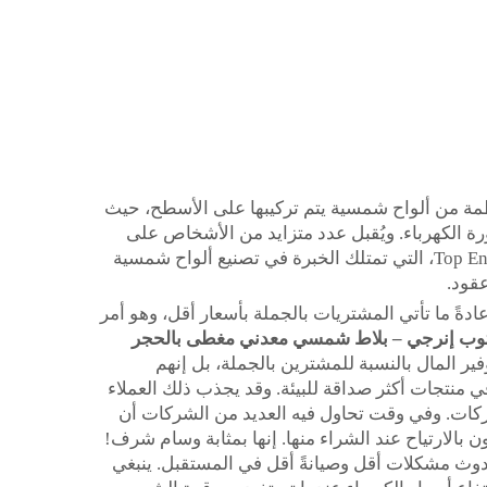
مة من ألواح شمسية يتم تركيبها على الأسطح، حيث
ورة الكهرباء. ويُقبل عدد متزايد من الأشخاص على
تركيب الألواح الشمسية في منازلهم وشركاتهم. وتُقدَّم أنظمة الألواح الشمسية، على سبيل المثال، من شركات مثل Top Energy، التي تمتلك الخبرة في تصنيع ألواح شمسية
قود.
دةً ما تأتي المشتريات بالجملة بأسعار أقل، وهو أمر
وفير المال بالنسبة للمشترين بالجملة، بل إنهم
في منتجات أكثر صداقة للبيئة. وقد يجذب ذلك العملاء
الشركات. وفي وقت تحاول فيه العديد من الشركات أن
بالارتياح عند الشراء منها. إنها بمثابة وسام شرف!
حدوث مشكلات أقل وصيانةً أقل في المستقبل. ينبغي