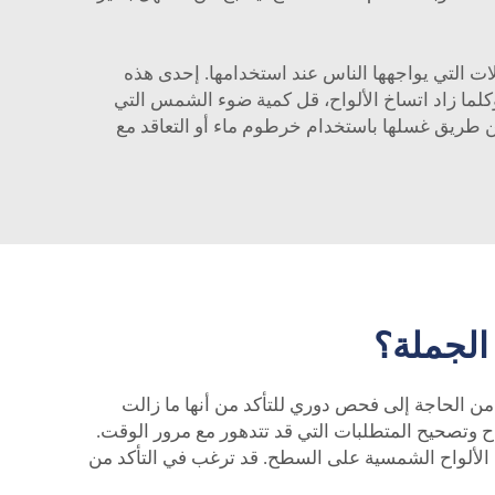
ات التي يواجهها الناس عند استخدامها. إحدى هذه
وكلما زاد اتساخ الألواح، قل كمية ضوء الشمس التي
ن طريق غسلها باستخدام خرطوم ماء أو التعاقد مع
الجملة؟
اح الشمسية. صُمِّمت معظم الألواح الشمسية لتدوم حوالي 25 عامًا، على الرغم من الحاجة إلى فحص دوري للتأكد من أنها ما زالت
صيانة من خلال شركة مثل Top Energy. حيث يمكنهم فحص الألواح وتصحيح المتطلبات التي قد تتدهور مع مرور الوقت.
م الألواح الشمسية على السطح. قد ترغب في التأكد من