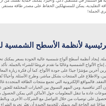
ة هو استثمارٌ في مستقبل ذكي. وأخيرًا، يمكنك حماية نفسك من ار
لطاقة التقليدية، يمكن للمستهلكين الحفاظ على مصدر طاقة مستقر. 
تري الجملة!
لرئيسية لأنظمة الأسطح الشمسية ل
لة. إيجاد أنظمة أسطح ألواح شمسية عالية الجودة بسعر يمكنك تحم
ثل Top Energy، التي تركز على إنتاج الألواح الشمسية وغالبًا ما تقدم عروضًا للش
آخرين مؤشرًا جيدًا على جودة الألواح. كما أن فكرة زيارة المعار
ين، والاطلاع على المنتجات بشكل مباشر، وطرح الأسئلة. وأحيانًا ت
تفقد. فالمواقع الإلكترونية التي تجمع منتجات الطاقة المتجددة غال
ون أكثر تنافسية. ومن المهم التسوق بين الخيارات المختلفة للعثو
جموعات عادة ما تنقل المعلومات حول الأماكن التي يمكن الحصول من
ول على توصيات من خلال التواصل مع الشركات الأخرى. وبالطبع، 
حًا عند الحاجة إليه. ويمكن للخدمة الجيدة أن تغيّر تجربة الشراء 