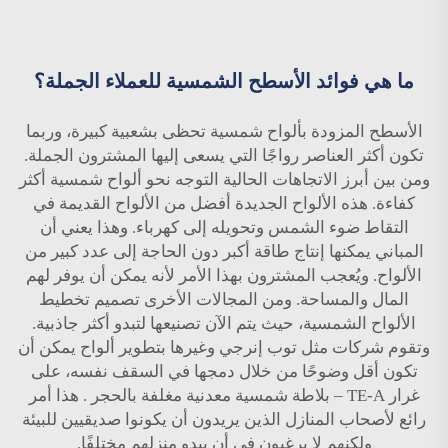
ما هي فوائد الأسطح الشمسية للعملاء الجملة؟
الأسطح المزودة بألواح شمسية تحظى بشعبية كبيرة، وربما
تكون أكثر العناصر رواجًا التي يسعى إليها المشترون الجملة.
ومن بين أبرز الاتجاهات الحالية التوجه نحو ألواح شمسية أكثر
كفاءة. هذه الألواح الجديدة أفضل من الألواح القديمة في
التقاط ضوء الشمس وتحويله إلى كهرباء. وهذا يعني أن
المباني يمكنها إنتاج طاقة أكبر دون الحاجة إلى عدد كبير من
الألواح. ويُعجب المشترون بهذا الأمر لأنه يمكن أن يوفر لهم
المال والمساحة. ومن المجالات الأخرى تصميم تخطيط
الألواح الشمسية، حيث يتم الآن تصنيعها لتبدو أكثر جاذبية.
وتقوم شركات مثل توب إنرجي وغيرها بتطوير ألواح يمكن أن
تكون أقل وضوحًا من خلال دمجها في السقف نفسه، على
غرار
TE-A – بلاطة شمسية معدنية مغلفة بالحجر
. هذا أمر
رائع لأصحاب المنازل الذين يريدون أن يكونوا صديقيين للبيئة
ولكنهم لا يرغبون في أن يبدو منزلهم مختلفًا.