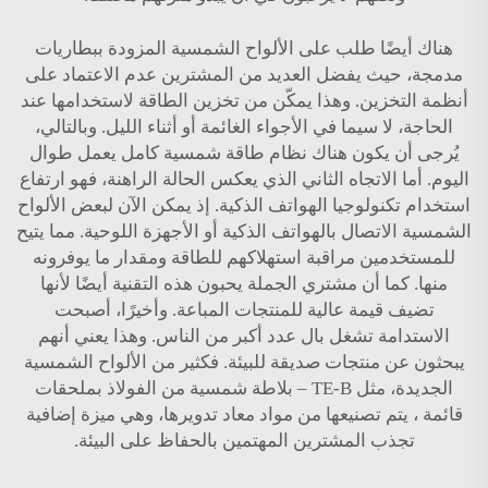
هناك أيضًا طلب على الألواح الشمسية المزودة ببطاريات
مدمجة، حيث يفضل العديد من المشترين عدم الاعتماد على
أنظمة التخزين. وهذا يمكّن من تخزين الطاقة لاستخدامها عند
الحاجة، لا سيما في الأجواء الغائمة أو أثناء الليل. وبالتالي،
يُرجى أن يكون هناك نظام طاقة شمسية كامل يعمل طوال
اليوم. أما الاتجاه الثاني الذي يعكس الحالة الراهنة، فهو ارتفاع
استخدام تكنولوجيا الهواتف الذكية. إذ يمكن الآن لبعض الألواح
الشمسية الاتصال بالهواتف الذكية أو الأجهزة اللوحية. مما يتيح
للمستخدمين مراقبة استهلاكهم للطاقة ومقدار ما يوفرونه
منها. كما أن مشتري الجملة يحبون هذه التقنية أيضًا لأنها
تضيف قيمة عالية للمنتجات المباعة. وأخيرًا، أصبحت
الاستدامة تشغل بال عدد أكبر من الناس. وهذا يعني أنهم
يبحثون عن منتجات صديقة للبيئة. فكثير من الألواح الشمسية
الجديدة، مثل
TE-B – بلاطة شمسية من الفولاذ بملحقات
قائمة
، يتم تصنيعها من مواد معاد تدويرها، وهي ميزة إضافية
تجذب المشترين المهتمين بالحفاظ على البيئة.