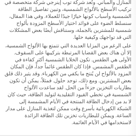
المنازل والمباني. وتُعد شركة توب إينرجي شركة متخصصة في
تركيب الأسطح بالألواح الشمسية، وتبين تفاصيل الطاقة
الشمسية وأسباب كونها خيارًا جيدًا للعملاء. وفي هذا المقال،
سنسلط الضوء على فوائد اختيار الأسطح المزودة بألواح
شمسية للمشترين بالجملة، وسنناقش أيضًا بعض المشكلات
التي قد تواجهك وكيفية حلها.
على الرغم من المزايا العديدة التي تتمتع بها الألواح الشمسية،
إلا أن هناك بعض القضايا المرتبطة بتركيبها على السقوف.
الأولى هي الطقس. تكون الخلايا الشمسية أكثر كفاءة في
الطقس المشمس. فإذا كان الطقس غائماً جداً، فإن المكان
المزود بالألواح لن يُنتج ما يكفي من الكهرباء. وقد يثير ذلك قلق
بعض المشترين. ومع ذلك، توجد حلول. فمثلاً، يمكن أن تكون
بطاريات التخزين جزءاً من الحل. لقد ساعدت الألواح
الشمسية في تخطي القيود التقليدية لتوليد الطاقة، حيث كان
لا بد من إدخال الطاقة المنتجة في الأيام المشمسة إلى
الشبكة الكهربائية بأسرع وقت ممكن لتغذية المنازل على مدار
الساعة. ويمكن للبطاريات تخزين تلك الطاقة الزائدة
لاستخدامها في الأيام الغائمة.