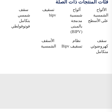
فئات المنتجات ذات الصلة
الألواح
ألواح
تسقيف
سقف
الشمسية
شمسية
bipv
شمسي
على الأسطح
مدمجة
بتكامل
بالمبنى
فوتوفولطي
(BIPV)
سقف
نظام
الأسقف
كهروضوئي
تسقيف Bipv
الشمسية
متكامل