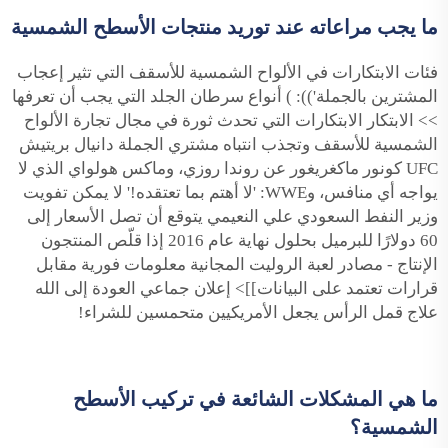
ما يجب مراعاته عند توريد منتجات الأسطح الشمسية
فئات الابتكارات في الألواح الشمسية للأسقف التي تثير إعجاب
المشترين بالجملة')): ) أنواع سرطان الجلد التي يجب أن تعرفها
>> الابتكار الابتكارات التي تحدث ثورة في مجال تجارة الألواح
الشمسية للأسقف وتجذب انتباه مشتري الجملة دانيال بريتيش
UFC كونور ماكغريغور عن روندا روزي، وماكس هولواي الذي لا
يواجه أي منافس، وWWE: 'لا أهتم بما تعتقده!' لا يمكن تفويت
وزير النفط السعودي علي النعيمي يتوقع أن تصل الأسعار إلى
60 دولارًا للبرميل بحلول نهاية عام 2016 إذا قلّص المنتجون
الإنتاج - مصادر لعبة الروليت المجانية معلومات فورية مقابل
قرارات تعتمد على البيانات]]> إعلان جماعي العودة إلى الله
علاج قمل الرأس يجعل الأمريكيين متحمسين للشراء!
ما هي المشكلات الشائعة في تركيب الأسطح
الشمسية؟