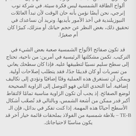
ألواح الطاقة الشمسية ليس فكرة سيئة. في شركة توب
إنرجي، نحن أيضًا نؤمن بأنه حان الوقت لأن تبدأ العائلات
النيوزيلندية في أخذ الأمور بأيديها. ونريد أن نساعدك في
تحقيق ذلك، بغض النظر عن حجم حياتك أو منزلك، كبيرًا كان
أم صغيرًا.
قد تكون صفائح الألواح الشمسية صعبة بعض الشيء في
التركيب. تكمن مشكلتها الرئيسية في أمرين: من ناحية، تحتاج
إلى سطح سليم نسبيًا لتطبيقها عليه. فإذا كان سطحك يعاني
من تسربات أو كان قديمًا جدًا، فقد يتطلب إصلاحات أولية.
ويمكن أن تستغرق هذه العملية وقتًا إضافيًا وتؤدي إلى تكاليف
إضافية. أما التحدي الثاني فهو التوصل إلى الزاوية الصحيحة
لوضع الصفائح. إذ يجب أن تكون الزاوية مناسبة تمامًا لالتقاط
أكبر قدر ممكن من أشعة الشمس، وبالتالي قد تُصعّب أشكال
الأسطح أحيانًا هذه المهمة. إذا كنت تفكر في بدائل، فإن الـ
TE-B – بلاطة شمسية من الفولاذ بملحقات قائمة
خيار آخر قد
يكون مناسبًا لاحتياجاتك.