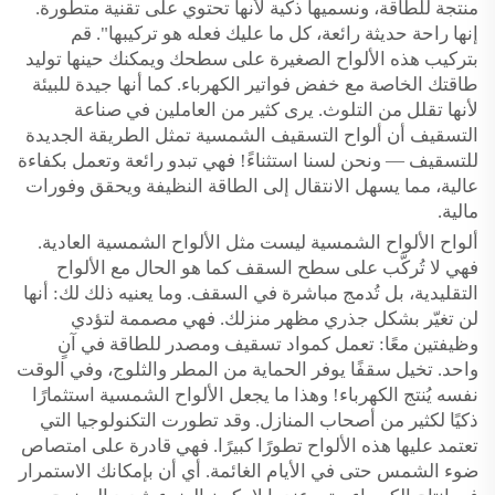
منتجة للطاقة، ونسميها ذكية لأنها تحتوي على تقنية متطورة.
إنها راحة حديثة رائعة، كل ما عليك فعله هو تركيبها". قم
بتركيب هذه الألواح الصغيرة على سطحك ويمكنك حينها توليد
طاقتك الخاصة مع خفض فواتير الكهرباء. كما أنها جيدة للبيئة
لأنها تقلل من التلوث. يرى كثير من العاملين في صناعة
التسقيف أن ألواح التسقيف الشمسية تمثل الطريقة الجديدة
للتسقيف — ونحن لسنا استثناءً! فهي تبدو رائعة وتعمل بكفاءة
عالية، مما يسهل الانتقال إلى الطاقة النظيفة ويحقق وفورات
مالية.
ألواح الألواح الشمسية ليست مثل الألواح الشمسية العادية.
فهي لا تُركَّب على سطح السقف كما هو الحال مع الألواح
التقليدية، بل تُدمج مباشرة في السقف. وما يعنيه ذلك لك: أنها
لن تغيّر بشكل جذري مظهر منزلك. فهي مصممة لتؤدي
وظيفتين معًا: تعمل كمواد تسقيف ومصدر للطاقة في آنٍ
واحد. تخيل سقفًا يوفر الحماية من المطر والثلوج، وفي الوقت
نفسه يُنتج الكهرباء! وهذا ما يجعل الألواح الشمسية استثمارًا
ذكيًا لكثير من أصحاب المنازل. وقد تطورت التكنولوجيا التي
تعتمد عليها هذه الألواح تطورًا كبيرًا. فهي قادرة على امتصاص
ضوء الشمس حتى في الأيام الغائمة. أي أن بإمكانك الاستمرار