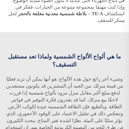
في إنتاج الكهرباء حتى عندما لا يكون الضوء شديد الوضوح.
وإذا كنت مهتمًا بمجموعة متنوعة من الخيارات، ففكر في
استكشاف
TE-A – بلاطة شمسية معدنية مغلفة بالحجر
لحل
مبتكر للسقف.
ما هي ألواح الألواح الشمسية ولماذا تعد مستقبل
التسقيف؟
وشيء آخر رائع حول هذه الألواح، هو أنها يمكن أن تزيد فعليًا
من قيمة منزلك. من الجيد أن المشترين قد يكونون مستعدين
لدفع مبلغ أكبر مقابل منزل مزود بألواح شمسية إذا قررت
لاحقًا بيع منزلك. كما قد يقدرون فكرة التوفير في فواتير
الطاقة. وبالطبع، فإن الطاقة الشمسية جيدة لكوكب الأرض.
وتنعكس ذلك في تقليل الاعتماد على الوقود الأحفوري، الذي
يؤثر سلبًا على البيئة. نظرًا لشدة تغير المناخ، يبحث الكثيرون
عن طرق للحد من البصمة الكربونية الخاصة بهم. إن استخدام