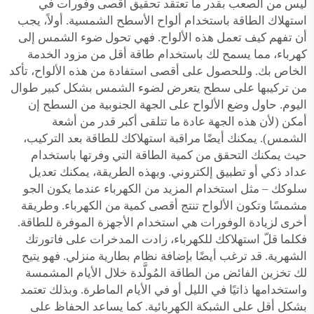
ليس من الصعب بقدر ما تعتقد تحقيق أقصى وفورات في
استهلاك الطاقة باستخدام ألواح الأسطح الشمسية. أولاً، يجب
أن تفهم كيف تعمل هذه الألواح. فهي تحول ضوء الشمس إلى
كهرباء، مما يسمح لك باستخدام طاقة أقل من مزود الخدمة
الخاص بك. وللحصول على أقصى استفادة من هذه الألواح، تأكد
من تركيبها على سطح يتعرض لضوء الشمس بشكل كبير طوال
اليوم. حاول وضع الألواح على الجهة الجنوبية من السطح إن
أمكن (لأن هذه الجهة عادة ما تتلقى أكبر قدر من أشعة
الشمس). يمكنك أيضًا مراقبة استهلاكك للطاقة بعد التركيب،
حيث يمكنك التحقق من كمية الطاقة التي وفرتها باستخدام
عداد ذكي أو تطبيق إلكتروني. وبهذه الطريقة، يمكنك تعديل
سلوكك – مثل استخدام المزيد من الكهرباء عندما يكون الجو
مشمسًا وتكون الألواح تنتج أقصى كمية من الكهرباء. وطريقة
أخرى لزيادة الوفورات هي استخدام الأجهزة الموفرة للطاقة.
فكلما قلّ استهلاكك للكهرباء، زادت المدخرات على فاتورتك
الشهرية. قد ترغب أيضًا بإضافة نظام بطارية منزلي. فهو يتيح
لك تخزين الفائض من الطاقة المُولَّدة خلال الأيام المشمسة
واستخدامها ذاتيًا في الليل أو في الأيام الماطرة. وبذلك تعتمد
بشكل أقل على الشبكة الكهربائية. كما يساعد الحفاظ على