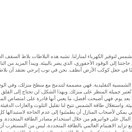
لشمس لتوفير الكهرباء لمنازلنا. تشبه هذه البلاطات بلاط السقف ا
حاجتنا إلى الوقود الأحفوري، الذي يضر بالبيئة. ويبدأ المزيد من ال
ا في جعل كوكب الأرض أنظف. نحن في توب إنرجي نعتقد أن بلاطا
لألواح الشمسية التقليدية. فهي مصممة لتندمج مع سطح منزلك، وفي 
ُعتبر جميلة المنظر على منزلك. وبهذا الشكل، لن تحتاج إلى القلق ب
 بعد يوم. فهي أصبحت أفضل، ما يعني أنها قادرة على امتصاص المز
يئة. واستغلال طاقة الشمس تتيح لنا تقليل التلوث والغازات الدفيئة 
لي يمكن لأصحاب المنازل أن يطمئنوا إلى عدم الحاجة لاستبدالها ك
 المال على فواتيرهم من خلال استخدام مصادر الطاقة المتجددة. و
ا. ومع تزايد الاهتمام العالمي بالطاقة المتجددة، ليس من المستغر