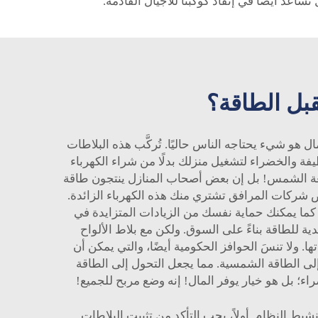
قبل الطاقة؟
و شيء يحتاجه الناس حاليًا. تُركَّب هذه البلاطات
ة والخضراء لتشغيل منزلك بدلًا من شراء الكهرباء
شعة الشمس! بل إن بعض أصحاب المنازل ينتجون طاقة
ر مما تستهلك، فإن بعض شركات المرافق تشتري منك هذه الكهرباء الزائدة.
مبلغ الذي تحفظه في جيبك. كما يمكنك حماية نفسك من الزيادات المتزايدة في
ية للطاقة بناءً على السوق. ولكن مع بلاط الألواح
ها. ولا تنسَ الحوافز الحكومية أيضًا، والتي يمكن أن
إلى الطاقة الشمسية. مما يجعل التحول إلى الطاقة
 بل هو خيار يوفر المال! إنه وضع مربح للجميع!
شيط النظام. أولاً، يجب التأكد من تثبيت البلاطات