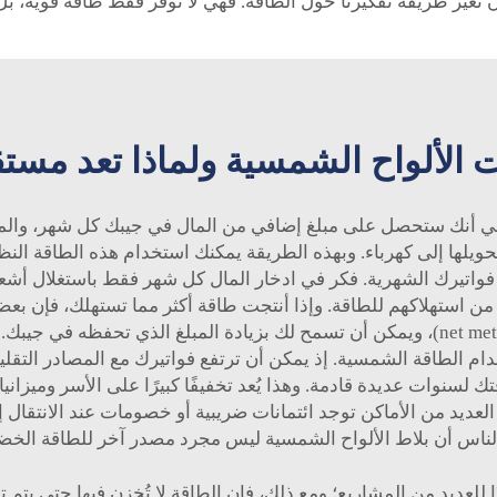
 الألواح الشمسية ولماذا تعد مست
 أنك ستحصل على مبلغ إضافي من المال في جيبك كل شهر، والمال ه
ا إلى كهرباء. وبهذه الطريقة يمكنك استخدام هذه الطاقة النظيف
فواتيرك الشهرية. فكر في ادخار المال كل شهر فقط باستغلال أ
ثر من حاجتهم، ويصبح لديهم ما يكفي لتغطية 100٪ من استهلاكهم للطاقة. وإذا أنتجت طاقة أكث
وتُعرف هذه الممارسة باسم القياس الصافي (net metering)، ويمكن أن تسمح لك بزيادة ال
دام الطاقة الشمسية. إذ يمكن أن ترتفع فواتيرك مع المصادر التقليد
لسنوات عديدة قادمة. وهذا يُعد تخفيفًا كبيرًا على الأسر وميزانيات
لعديد من الأماكن توجد ائتمانات ضريبية أو خصومات عند الانتقال 
س أن بلاط الألواح الشمسية ليس مجرد مصدر آخر للطاقة الخضراء؛
 للعديد من المشاريع؛ ومع ذلك، فإن الطاقة لا تُخزن فيها حتى يتم تن