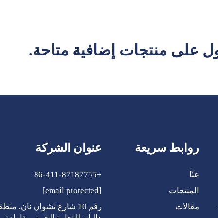
 على منتجات إضافية متاحة.
روابط سريعة
عنوان الشركة
عنّا
+86-411-87187755
المنتجات
[email protected]
ي
مقالات
رقم 10 شارع تشوان نان، منطق
داليان للتجارة الحرة، مقاطعة