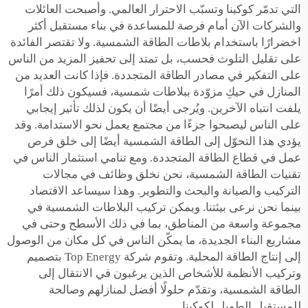
التي تدمّر كوكبنا وتسبّب الاحترار العالمي. وأصبحت العائلات
والشركات الآن أمام فرصة للمساعدة في بناء مستقبل أكثر
اخضرارًا باستخدام بلاطات الطاقة الشمسية. ولا تقتصر الفائدة
على تقليل التلوث فحسب، بل تمتد إلى تحفيز المزيد من الناس
على التفكير في مصادر الطاقة المتجددة. فإذا كانت العديد من
المنازل في حيكِ مزوّدة ببلاطات شمسية، فسيكون ذلك أمرًا
يلفت انتباه الآخرين. ويُرجى أيضًا أن يكون لذلك تأثير إيجابي
على الناس ليصبحوا جزءًا من مجتمع يعمل نحو الاستدامة. وقد
يؤدي هذا التحوّل إلى الطاقة الشمسية أيضًا إلى خلق فرص
عمل في قطاع الطاقة المتجددة. ومع تنامي استثمار الناس في
تقنيات الطاقة الشمسية، نحن نخلق وظائف في مجالات
التركيب والصيانة والبحث والتطوير. وهذا سيساعد الاقتصاد
بينما نحن نرعى بيئتنا. ويمكن تركيب البلاطات الشمسية في
مجموعة واسعة من المناطق، بما في ذلك الأسطح وحتى في
مشاريع البناء الجديدة، ما يمكّن الناس في كل مكان من الوصول
إلى إنتاج الطاقة المحلية. وتقوم شركة Top Energy بتصميم
وتركيب الأنظمة للأشخاص الذين يرغبون في الانتقال إلى
الطاقة الشمسية، وتقدّم حلولًا أفضل لمنازلهم وصالحة
للمستقبل الطويل لكوكبنا.