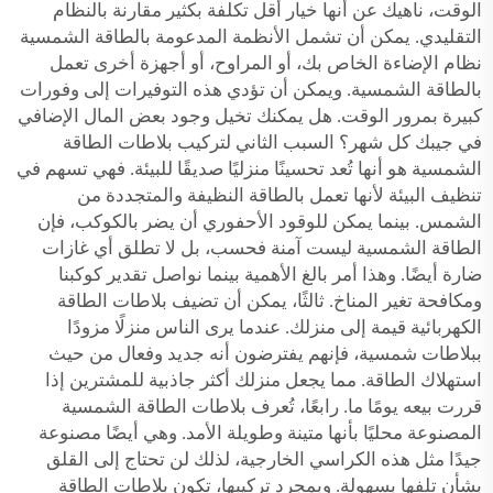
الوقت، ناهيك عن أنها خيار أقل تكلفة بكثير مقارنة بالنظام
التقليدي. يمكن أن تشمل الأنظمة المدعومة بالطاقة الشمسية
نظام الإضاءة الخاص بك، أو المراوح، أو أجهزة أخرى تعمل
بالطاقة الشمسية. ويمكن أن تؤدي هذه التوفيرات إلى وفورات
كبيرة بمرور الوقت. هل يمكنك تخيل وجود بعض المال الإضافي
في جيبك كل شهر؟ السبب الثاني لتركيب بلاطات الطاقة
الشمسية هو أنها تُعد تحسينًا منزليًا صديقًا للبيئة. فهي تسهم في
تنظيف البيئة لأنها تعمل بالطاقة النظيفة والمتجددة من
الشمس. بينما يمكن للوقود الأحفوري أن يضر بالكوكب، فإن
الطاقة الشمسية ليست آمنة فحسب، بل لا تطلق أي غازات
ضارة أيضًا. وهذا أمر بالغ الأهمية بينما نواصل تقدير كوكبنا
ومكافحة تغير المناخ. ثالثًا، يمكن أن تضيف بلاطات الطاقة
الكهربائية قيمة إلى منزلك. عندما يرى الناس منزلًا مزودًا
ببلاطات شمسية، فإنهم يفترضون أنه جديد وفعال من حيث
استهلاك الطاقة. مما يجعل منزلك أكثر جاذبية للمشترين إذا
قررت بيعه يومًا ما. رابعًا، تُعرف بلاطات الطاقة الشمسية
المصنوعة محليًا بأنها متينة وطويلة الأمد. وهي أيضًا مصنوعة
جيدًا مثل هذه الكراسي الخارجية، لذلك لن تحتاج إلى القلق
بشأن تلفها بسهولة. وبمجرد تركيبها، تكون بلاطات الطاقة