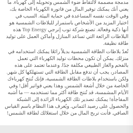
مدمجة مصممة لالتقاط ضوء الشمس وتحويله إلى كهرباء. ما
يعني أنك يمكنك توفير المال من فاتورة الكهرباء الخاصة بك،
وفي الوقت نفسه المساعدة في حماية البيئة. السبب في
اختيار المزيد من الأشخاص باستمرار للبلاطات الشمسية هو
أنها ذكية وفعالة. تصنع شركة توب إنرجي Top Energy هذه
البلاطات الرائعة التي تساعد المنازل وأماكن العمل على توليد
طاقة نظيفة.
تُعدّ بلاطات الطاقة الشمسية بديلاً رائعًا يمكنك استخدامه في
منزلك. يمكن أن تكون محطات توليد الكهرباء التي تعمل
بالفحم والغاز الطبيعي مكلفة جدًا. وعندما تعتمد على هذه
المصادر، يجب أن تدفع مقابل الطاقة التي تستهلكها كل شهر.
ولكن باستخدام بلاطات الطاقة الشمسية، فإنك تُنتج كهرباءك
الخاصة من خلال أشعة الشمس. وهذا يعني فواتير أقل! وفي
الأيام المشمسة، قد تُنتج طاقة أكثر مما تستخدمه — ما أشبه
المفاجأة! يمكنك تصدير تلك الكهرباء الزائدة إلى الشبكة
والحصول على رصيد ائتماني. ويُعرف هذا النظام باسم القياس
الصافي. فأنت تربح المال من خلال استغلالك لطاقة الشمس!