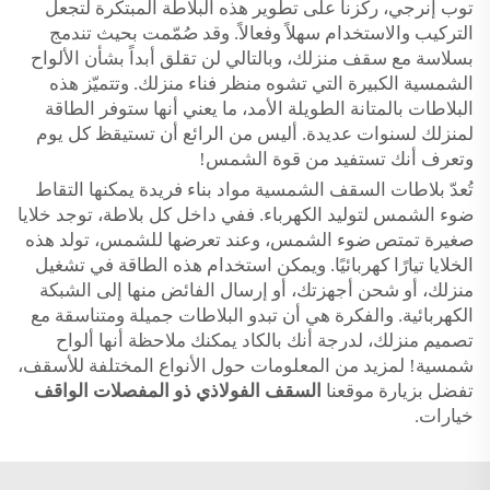
توب إنرجي، ركّزنا على تطوير هذه البلاطة المبتكرة لتجعل
التركيب والاستخدام سهلاً وفعالاً. وقد صُمّمت بحيث تندمج
بسلاسة مع سقف منزلك، وبالتالي لن تقلق أبداً بشأن الألواح
الشمسية الكبيرة التي تشوه منظر فناء منزلك. وتتميّز هذه
البلاطات بالمتانة الطويلة الأمد، ما يعني أنها ستوفر الطاقة
لمنزلك لسنوات عديدة. أليس من الرائع أن تستيقظ كل يوم
وتعرف أنك تستفيد من قوة الشمس!
تُعدّ بلاطات السقف الشمسية مواد بناء فريدة يمكنها التقاط
ضوء الشمس لتوليد الكهرباء. ففي داخل كل بلاطة، توجد خلايا
صغيرة تمتص ضوء الشمس، وعند تعرضها للشمس، تولد هذه
الخلايا تيارًا كهربائيًا. ويمكن استخدام هذه الطاقة في تشغيل
منزلك، أو شحن أجهزتك، أو إرسال الفائض منها إلى الشبكة
الكهربائية. والفكرة هي أن تبدو البلاطات جميلة ومتناسقة مع
تصميم منزلك، لدرجة أنك بالكاد يمكنك ملاحظة أنها ألواح
شمسية! لمزيد من المعلومات حول الأنواع المختلفة للأسقف،
تفضل بزيارة موقعنا
السقف الفولاذي ذو المفصلات الواقف
خيارات.