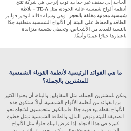
الحاجة إلى سقف غير جذاب. توب إنرجي هي شركة تنتج
أنظمة ألواح شمسية عالية الجودة، مثل
TE-A – بلاطة
شمسية معدنية مغلفة بالحجر
. وهي وسيلة فعّالة لتوفير فواتير
الطاقة والحفاظ على البيئة. إن الألواح الشمسية منطقية جدًا
بالنسبة للعديد من الأشخاص، وتحظى بشعبية متزايدة
باعتبارها خيارًا عمليًا وأنيقًا.
ما هي الفوائد الرئيسية لأنظمة القوباء الشمسية
للمشترين بالجملة؟
يمكن للمشترين الجملة، مثل المقاولين والبناة، أن يجنوا الكثير
من الفوائد من أنظمة الألواح الشمسية. أولاً، ستكون هذه
الألواح نقطة بيع قوية جدًا. فالمالكون متحمسون للاتجاه نحو
الصديقة للبيئة وتوفير المال، والطاقة الشمسية تمثل خطوة
كبيرة في هذا الاتجاه. إذا عرض البناة حلولًا مثل الألواح
الشمسية من Top Energy، يمكنهم جذب عملاء يهتمون