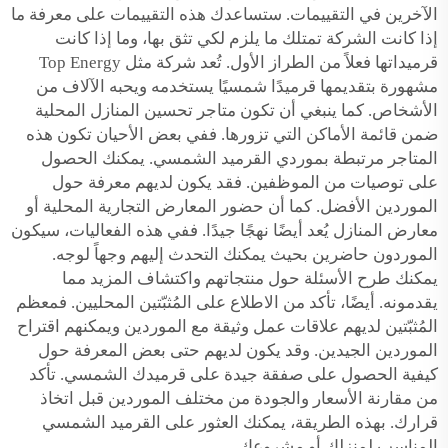
الآخرين في التقييمات. ستساعدك هذه التقييمات على معرفة ما
إذا كانت الشركة تمتلك ما يلزم لكي تثق بها، وما إذا كانت
قرميداتها فعلاً من الطراز الأول. تُعد شركة مثل Top Energy
مشهورة بتقديمها قرميدًا شمسيًا يستخدمه ويحبه الآلاف من
الأشخاص. كما ينبغي أن تكون متاجر تحسين المنازل المحلية
ضمن قائمة الأماكن التي تزورها. ففي بعض الأحيان تكون هذه
المتاجر مرتبطة بموردي القرميد الشمسي. يمكنك الحصول
على توصيات من الموظفين. فقد يكون لديهم معرفة حول
الموردين الأفضل. كما أن حضور المعارض التجارية المحلية أو
معارض المنازل يُعد أيضًا نهجًا جيدًا. ففي هذه الفعاليات، سيكون
الموردون حاضرين بحيث يمكنك التحدث إليهم وجهاً لوجه.
يمكنك طرح الأسئلة حول منتجاتهم واكتشاف المزيد مما
يقدمونه. أيضًا، تأكد من الاطلاع على المُثبّتين المحليين. فمعظم
المُثبّتين لديهم علاقات عمل وثيقة مع الموردين ويمكنهم اقتراح
الموردين الجيدين. وقد يكون لديهم حتى بعض المعرفة حول
كيفية الحصول على صفقة جيدة على قرميدك الشمسي. تأكد
من مقارنة الأسعار والجودة من مختلف الموردين قبل اتخاذ
قرارك. بهذه الطريقة، يمكنك العثور على القرميد الشمسي
المناسب لمنزلك أو مشروعك.