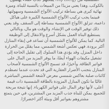
بالكوكب. وهذا يعني مزيدًا من المبيعات بالنسبة للبناة. وميزة
نهائية كبرى هي بساطة تركيب الألواح الشمسية وسهولتها.
فبينما يجب تركيب الألواح الشمسية الكبيرة على هياكل
داعمة، تنزلق الألواح الشمسية ببساطة إلى السقف. وقد يعني
ذلك توفير الوقت في الإنشاء. والوقت هو مال، وبالتالي
يستطيع البناة العمل بشكل أسرع والانتقال إلى الوظيفة
التالية. كما يمكن للألواح الشمسية أن تساعد في إبقاء المنازل
أكثر برودة. فهي تعكس أشعة الشمس، مما يقلل من الحرارة
داخل المنزل. وقد يؤدي هذا السلوك إلى تقليل الحاجة إلى
تشغيل مكيفات الهواء أيضًا، ما يوفر المزيد من المال على
فواتير الطاقة. وأخيرًا، قد تسمح الألواح الشمسية لأصحاب
المنازل بتجنب الأضرار العقارية التي قد تحدث عندما تصطدم
كائنات صلبة بعاكس شمسي معرض لأشعة الشمس المباشرة.
غالبًا ما تكون المنازل المزودة بالطاقة الشمسية ذات قيمة
أعلى، لأنها توفر المال على فواتير الكهرباء. إنها نتيجة مربحة
للجميع. يمكن للبناة جذب المزيد من المشترين، في حين يتمتع
مشتروهم بفواتير أقل وبيئة أكثر اخضرارًا.