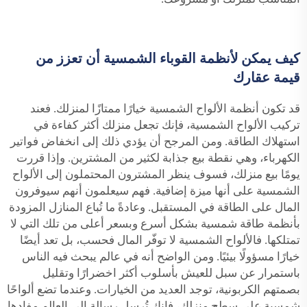
كيف يمكن لأنظمة القوباء الشمسية أن تعزز من
قيمة عقارك
قد تكون أنظمة الألواح الشمسية خيارًا ممتازًا لمنزلك. فعند
تركيب الألواح الشمسية، فإنك تجعل منزلك أكثر كفاءة في
استهلاك الطاقة. ومن المرجح أن يؤدي ذلك إلى انخفاض فواتير
الكهرباء، وهي نقطة بيع جذابة لكثير من المشترين. وإذا قررت
يومًا بيع منزلك، فسوف ينظر المشترون المحتملون إلى الألواح
الشمسية على أنها ميزة إضافية. فهم سيعلمون أنهم سيوفرون
المال على الطاقة في المستقبل. وعادةً ما تُباع المنازل المزودة
بأنظمة طاقة شمسية بشكل أسرع وبسعر أعلى من تلك التي لا
تمتلكها. فالألواح الشمسية لا توفّر المال فحسب، بل تعد أيضًا
خيارًا مسؤولًا بيئيًا. ومن الواضح أنه في عالم يبحث فيه الناس
باستمرار عن سبل للعيش بأسلوب أكثر اخضرارًا وتقليل
بصمتهم الكربونية، توجد العديد من الخيارات. وعندما تضع ألواحًا
شمسية على سطح منزلك، فإنك تُرسل رسالة إلى العالم مفادها