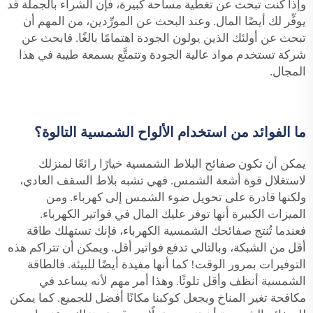
وإذا كنت تبحث عن تغطية مساحة كبيرة، فإن الشراء بالجملة قد
يوفِّر لك أيضًا المال. وعند البحث عن المورِّدين، من المهم أن
تبحث عن أولئك الذين يولون الجودة اهتمامًا بالغًا. فابحث عن
شركة تستخدم مواد عالية الجودة وتتمتَّع بسمعة طيبة في هذا
المجال.
ما الفوائد من استخدام الألواح الشمسية التالوة؟
يمكن أن تكون صفائح البلاط الشمسية خيارًا رائعًا لمنزلك
لاستغلال قوة أشعة الشمس. فهي تشبه بلاط السقف العادي،
ولكنها قادرة على تحويل ضوء الشمس إلى كهرباء. ومن
الميزات الكبيرة أنها توفر عليك المال في فواتير الكهرباء.
فعندما تُنتج صفائحك الشمسية الكهرباء، فإنك تستهلك طاقة
أقل من الشبكة، وبالتالي تدفع فواتير أقل. ويمكن أن تتراكم هذه
التوفيرات بمرور الوقت! كما أنها مفيدة أيضًا للبيئة. فالطاقة
الشمسية أنظف وأقل تلوثًا. وهذا أمر مهم لأنه يساعد في
مكافحة تغير المناخ ويجعل كوكبنا مكانًا أفضل للجميع. كما يمكن