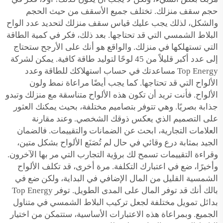
حجم سقف منزلك. تختلف جميع الأسقف من حيث الحجم
والشكل، لذلك يجب عليك قياس سقف منزلك لتحديد عدد الواح
البلاط الشمسي التي قد تحتاجها. بعد ذلك، فكر في كمية الطاقة
التي تستهلكها في منزلك. والواقع هو أنك على الأرجح ستحتاج
إلى عدد أكبر قليلاً من 45 لوحًا لتوليد طاقة كافية. يمكن لشركة
Top Energy مساعدتك في حساب استهلاكك للطاقة وعدد
الألواح التي قد تحتاجها. كما يجب أيضًا مراعاة نمط ولون
الألواح. فأنت تريد أن تكون هذه الألواح متناسقة مع منزلك وتبدو
جذابة بصريًا. وهي تتوفر بتصاميم مختلفة، بحيث يمكنك العثور
على التصميم الذي يعكس ذوقك الشخصي. وعند مقارنة
العلامات التجارية، ابحث عن الضمانات والتقييمات. فالضمان
الجيد بمثابة درع وقائي في حال لم تُصَنَع الألواح بشكل متين،
وقراءة التقييمات تسمح لك برؤية التجارب التي مر بها الآخرون.
وأخيرًا، ضع في اعتبارك التكلفة. مرة أخرى، قد تكلف الألواح
الشمسية القليل من المال الإضافي في البداية، ولكن ضع في
بالك أنك قد توفر المال على المدى الطويل. توفر Top Energy
بدائل تمويل مختلفة لجعل تركيب البلاط الشمسي في متناول
الجميع. وبمراعاة هذه الاعتبارات الأساسية، ستتمكن من اختيار