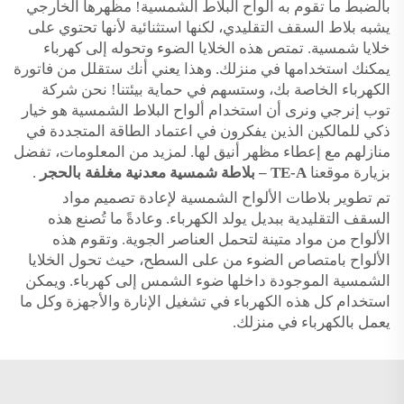
بالضبط ما تقوم به ألواح البلاط الشمسية! مظهرها الخارجي
يشبه بلاط السقف التقليدي، لكنها استثنائية لأنها تحتوي على
خلايا شمسية. تمتص هذه الخلايا الضوء وتحوله إلى كهرباء
يمكنك استخدامها في منزلك. وهذا يعني أنك ستقلل من فاتورة
الكهرباء الخاصة بك، وستسهم في حماية بيئتنا! نحن شركة
توب إنرجي ونرى أن استخدام ألواح البلاط الشمسية هو خيار
ذكي للمالكين الذين يفكرون في اعتماد الطاقة المتجددة في
منازلهم مع إعطاء مظهر أنيق لها. لمزيد من المعلومات، تفضل
بزيارة موقعنا
TE-A – بلاطة شمسية معدنية مغلفة بالحجر
.
تم تطوير بلاطات الألواح الشمسية لإعادة تصميم مواد
السقف التقليدية ببديل يولد الكهرباء. وعادةً ما تُصنع هذه
الألواح من مواد متينة لتحمل العناصر الجوية. وتقوم هذه
الألواح بامتصاص الضوء من على السطح، حيث تحول الخلايا
الشمسية الموجودة داخلها ضوء الشمس إلى كهرباء. ويمكن
استخدام كل هذه الكهرباء في تشغيل الإنارة والأجهزة وكل ما
يعمل بالكهرباء في منزلك.