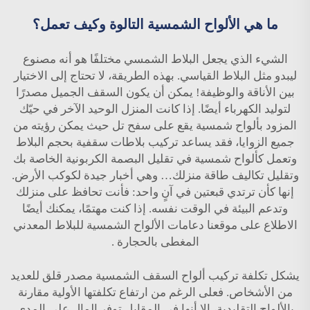
ما هي الألواح الشمسية التالوة وكيف تعمل؟
الشيء الذي يجعل البلاط الشمسي مختلفًا هو أنه مصنوع
ليبدو مثل البلاط القياسي. بهذه الطريقة، لا تحتاج إلى الاختيار
بين الأناقة والوظيفة! يمكن أن يكون السقف الجميل مصدرًا
لتوليد الكهرباء أيضًا. إذا كانت المنزل الوحيد الآخر في حيّك
المزود بألواح شمسية يقع على سفح تل حيث يمكن رؤيته من
جميع الزوايا، فقد يساعد تركيب بلاطات سقفية بحجم البلاط
وتعمل كألواح شمسية في تقليل البصمة الكربونية الخاصة بك
وتقليل تكاليف طاقة منزلك… وهي أخبار جيدة لكوكب الأرض.
إنها كأن ترتدي قبعتين في آنٍ واحد: فأنت تحافظ على منزلك
وتدعم البيئة في الوقت نفسه. إذا كنت مهتمًا، يمكنك أيضًا
الاطلاع على موقعنا
دعامات الألواح الشمسية للبلاط المعدني
المغطى بالحجارة
.
يشكل تكلفة تركيب ألواح السقف الشمسية مصدر قلق للعديد
من الأشخاص. فعلى الرغم من ارتفاع تكلفتها الأولية مقارنة
بالألواح التقليدية، إلا أنها في المقابل توفر المال على المدى