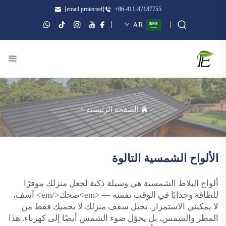
[email protected]
+86-411-87187755
AR
الصفحة الرئيسية
>
الألواح الشمسية التالوة
ألواح البلاط الشمسية هي وسيلة ذكية لجعل منزلك موفرًا
للطاقة وجذابًا في الوقت نفسه — <em>ضحك</em> آسف،
لا يمكنني الاستمرار. تخيل سقف منزلك لا يحميك فقط من
المطر والشمس، بل يحوّل ضوء الشمس أيضًا إلى كهرباء. هذا