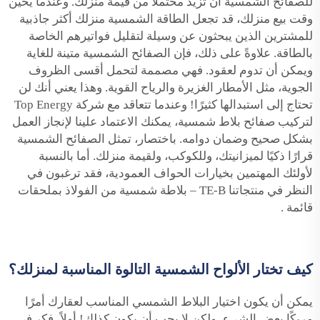
للصفائح الشمسية أن تزيد محتملًا من قيمة منزلك. وعندما يحين
وقت بيع منزلك، قد تجعل الطاقة الشمسية منزلك أكثر جاذبية
للمشترين الذين يبحثون عن وسيلة لتقليل فواتيرهم الخاصة
بالطاقة. علاوةً على ذلك، فإن الصفائح الشمسية متينة للغاية
ويمكن أن تدوم لعقود. فهي مصممة لتحمل أقسى الظروف
الجوية، مثل الأمطار الغزيرة والرياح القوية. وهذا يعني أنك لن
تحتاج إلى استبدالها كثيرًا! وعندما تتعاقد مع شركة Top Energy
لتركيب صفائح بلاط شمسية، يمكنك الاعتماد علينا لإنجاز العمل
بشكل صحيح وضمان دوامه. باختصار، تمثل الصفائح الشمسية
قرارًا ذكيًا لميزانيتك، وللكوكب، ولقيمة منزلك. أما بالنسبة
لأولئك المهتمين بخيارات الحواف العمودية، فقد ترغبون في
النظر في منتجاتنا
TE-B – بلاطة شمسية من الفولاذ بملحقات
قائمة
.
كيف تختار الألواح الشمسية التالوة المناسبة لمنزلك؟
يمكن أن يكون اختيار البلاط الشمسي المناسب لعقارك أمرًا
مربكًا بعض الشيء، ولكن لا يجب أن يكون كذلك! أولاً، فكر في