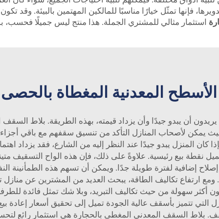
يرها، فإنها تمثّل خيارًا مناسبًا للمالكين المهتمين بالبيئة. وقد ت
ارة
استثمار مثالي للمشتري الجملة. هذا منتج ليس جميلًا فحسب، ب
الأسطح المعدنية المغطاة بالحصى
يريدون أن يبدو جيدًا وأن يزداد قيمته، بهذه الطريقة.
بلاط السقف ا
بحيث يمكن لأصحاب المنازل التأكد من تنسيق سقفهم مع باقي أجز
ا كان المنزل يبدو جيدًا عند النظر إليه من الشارع، فقد يزداد اهت
ميل نقطة بيع رئيسية. علاوةً على ذلك، فإن هذه الواح التسقيف م
صلاح إضافية لفترة طويلة جدًا. ويمكن أن تسهم هذه الطمأنينة النف
ى. ومع ارتفاع تكاليف الطاقة، يبحث العديد من المشترين عن منازل 
ن أكثر سهولة من حيث تكاليف التبريد، وبلا شك تمثل فائدة للطرفي
ل التي تتميز بأسقف عالية الجودة تميل إلى تحقيق أسعار إعادة بيع 
قف.
بلاط السقف المعدني المغطى بالحجارة
هي استثمار رائع لتحس