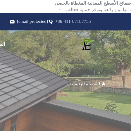
صفائح الأسطح المعدنية المغطاة بالحصى
. إنها تبدو رائعة وتوفر حماية فعالة ...">
[email protected]
+86-411-87187755
الص
الصفحة الرئيسية
>