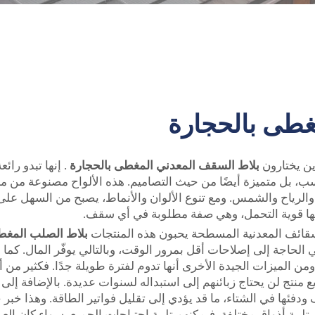
غطى بالحجارة
ين يختارون
بلاط السقف المعدني المغطى بالحجارة
. إنها تبدو را
 بل متميزة أيضًا من حيث التصاميم. هذه الألواح مصنوعة من مادة
ر والرياح والشمس. ومع تنوع الألوان والأنماط، يصبح من السهل ع
كنها قوية التحمل، وهي صفة مطلوبة في أي سقف.
لسقائف المعدنية المسطحة يحبون هذه المنتجات
بلاط الصلب المغط
ي الحاجة إلى إصلاحات أقل بمرور الوقت، وبالتالي يوفّر المال. كما
ع منتج لن يحتاج زبائنهم إلى استبداله لسنوات عديدة. بالإضافة إلى 
ئها في الشتاء، ما قد يؤدي إلى تقليل فواتير الطاقة. وهذا خبر ج
 تلبية أذواق مختلفة. فيمكنهم تلبية احتياجات الجميع، سواء كان ال