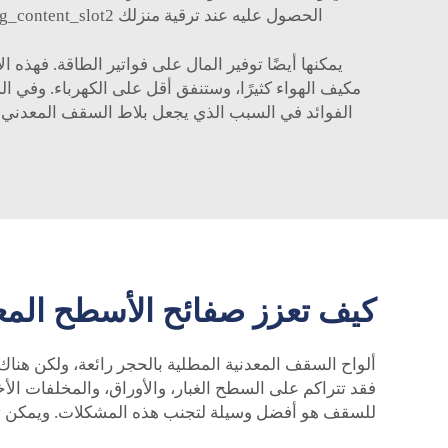
الحصول عليه عند ترقية منزلك doseldecorridorcpu_listing_content_slot2 متى كانت آخر مرة قمت فيها مسبقًا benn706 erectorivenListingSlot3 بترقية منزلك؟
يمكنها أيضًا توفير المال على فواتير الطاقة. فهذه
مكيف الهواء كثيرًا، وستنفق أقل على الكهرباء. وفي ال
الفوائد في السبب الذي يجعل
بلاط السقف المعدني 
كيف تعزز صفائح الأسطح المعد
ألواح السقف المعدنية المطلية بالحجر رائعة، ولكن هناك
فقد تتراكم على السطح الغبار، والأوراق، والمخلفات الأ
للسقف هو أفضل وسيلة لتجنب هذه المشكلات. ويمكن تنظ