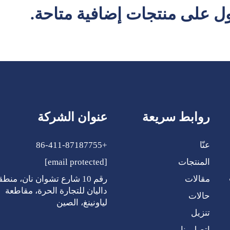
 على منتجات إضافية متاحة.
روابط سريعة
عنوان الشركة
عنّا
+86-411-87187755
المنتجات
[email protected]
ي
مقالات
رقم 10 شارع تشوان نان، منطق
داليان للتجارة الحرة، مقاطعة
حالات
لياونينغ، الصين
تنزيل
اتصل بنا