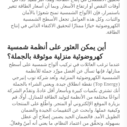
أوقات النقص أو ارتفاع الأسعار. وبما أن أسعار الطاقة تتغير
باستمرار، فإن الألواح الشمسية تمنح شعورًا بالأمان
والثبات. وكل هذه العوامل تجعل الأسطح الشمسية
الكهروضوئية خيارًا ممتازًا لتحقيق الاكتفاء الذاتي في إنتاج
الطاقة.
أين يمكن العثور على أنظمة شمسية
كهروضوئية منزلية موثوقة بالجملة؟
عندما ترغب العائلات في تركيب ألواح شمسية على أسطح
منازلها، فإنها تسأل عن أفضل مورِّد جملة للأنظمة
الشمسية الكهروضوئية المنزلية. وتُعد شركة توب إنيرجي
(Top Energy) نقطة انطلاق جيدة. ويعني الشراء بالجملة
أنك تشتري بكميات كبيرة وبأسعار أقل عادةً. وتقدِّم الشركة
أنواعًا مختلفة من الأنظمة لتوليد الطاقة للمنازل. أولًا، قم
بزيارة الموقع الإلكتروني أو المتجر. واطّلع على المنتجات
وكيفية عملها. وابحث عن التقييمات الجيدة والضمان
الطويل الأمد. فالضمان الجيد يضمن إصلاح أي عطل
بسهولة. وتحقَّق من اعتماد النظام، ما يعني أنه آمنٌ وفعالٌ.