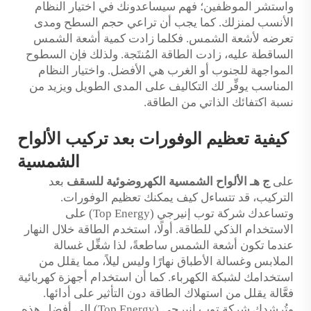
واستشر الموظفين؛ فهم سيساعدونك في اختيار النظام
الأنسب لمنزلك. كما يجب أن تراعي حجم السطح ومدى
تعرضه لأشعة الشمس. فكلما زادت كمية أشعة الشمس
الساقطة عليه، زادت الطاقة المُنتَجة. ولذلك فإن السطوح
المواجهة للجنوب أو الغرب هي الأفضل. واختيار النظام
المناسب يوفِّر لك التكاليف على المدى الطويل ويزيد من
نسبة اكتفائك الذاتي من الطاقة.
كيفية تعظيم الوفورات بعد تركيب الألواح
الشمسية
على
ج
هـ
الألواح الشمسية الكهروضوئية للسقف
بعد
التركيب، قد تتساءل كيف يمكنك تعظيم الوفورات.
وتساعدك شركة توب إنيرجي (Top Energy) على
الاستخدام الذكي للطاقة. أولًا، استخدم الطاقة خلال النهار
عندما تكون أشعة الشمس ساطعةً، لذا شغِّل غسالة
الملابس وغسالة الأطباق نهارًا وليس ليلاً، مما يقلل من
استخدامك لشبكة الكهرباء. كما أن استخدام أجهزة كهربائية
فعَّالة يقلل من استهلاك الطاقة دون التأثير على أدائها.
وتُرشدك شركة توب إنيرجي (Top Energy) إلى أفضل هذه