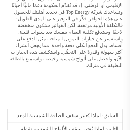
الإقليمي أو الوطني، إذ قد تُقدِّم الحكومة دعمًا ماليًّا أحيانًا.
وتساعدك شركة Top Energy في تحديد أهليتك للحصول
على هذه الحوافز. فكِّر في التوفير على المدى الطويل:
فالتكلفة الأولية مرتفعة، لكن الفواتير ستكون منخفضة
لاحقًا. وستدفع تكلفة النظام بنفسك بعد سنوات قليلة.
واستفسر عن خيارات التمويل المتاحة، مثل الدفع على
أقساط بدل الدفع الكلي دفعة واحدة، مما يجعل الشراء
أكثر سهولة وقدرةً على التحمُّل. واستكشف هذه الخيارات
الآن، واحصل على ألواح شمسية رخيصة، واستمتع بالطاقة
النظيفة في منزلك.
السابق:
لماذا يُعتبر سقف الطاقة الشمسية المعدني الحل المفضل للمباني الموفرة للطاقة؟
التالي:
لماذا يُعتبر سقف الألواح الشمسية نقطة جذب رئيسية في مجال تجديد المساكن؟