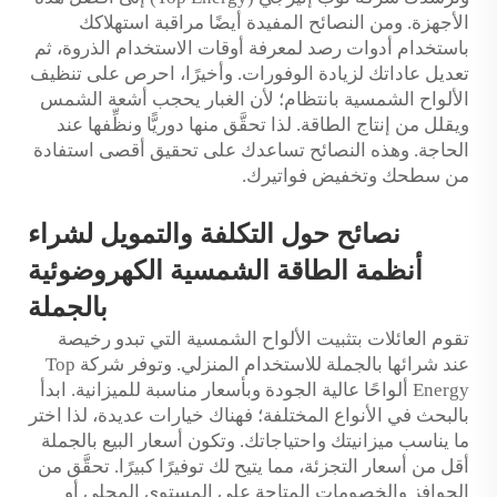
الأجهزة. ومن النصائح المفيدة أيضًا مراقبة استهلاكك
باستخدام أدوات رصد لمعرفة أوقات الاستخدام الذروة، ثم
تعديل عاداتك لزيادة الوفورات. وأخيرًا، احرص على تنظيف
الألواح الشمسية بانتظام؛ لأن الغبار يحجب أشعة الشمس
ويقلل من إنتاج الطاقة. لذا تحقَّق منها دوريًّا ونظِّفها عند
الحاجة. وهذه النصائح تساعدك على تحقيق أقصى استفادة
من سطحك وتخفيض فواتيرك.
نصائح حول التكلفة والتمويل لشراء
أنظمة الطاقة الشمسية الكهروضوئية
بالجملة
تقوم العائلات بتثبيت الألواح الشمسية التي تبدو رخيصة
عند شرائها بالجملة للاستخدام المنزلي. وتوفر شركة Top
Energy ألواحًا عالية الجودة وبأسعار مناسبة للميزانية. ابدأ
بالبحث في الأنواع المختلفة؛ فهناك خيارات عديدة، لذا اختر
ما يناسب ميزانيتك واحتياجاتك. وتكون أسعار البيع بالجملة
أقل من أسعار التجزئة، مما يتيح لك توفيرًا كبيرًا. تحقَّق من
الحوافز والخصومات المتاحة على المستوى المحلي أو