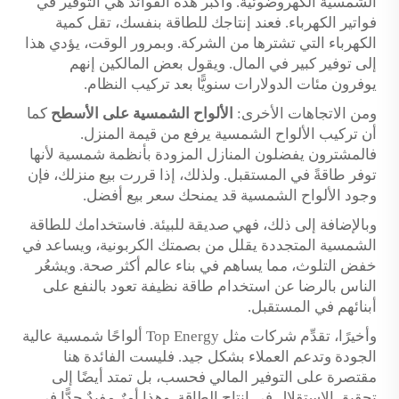
الشمسية الكهروضوئية. وأكبر هذه الفوائد هي التوفير في
فواتير الكهرباء. فعند إنتاجك للطاقة بنفسك، تقل كمية
الكهرباء التي تشترها من الشركة. وبمرور الوقت، يؤدي هذا
إلى توفير كبير في المال. ويقول بعض المالكين إنهم
يوفرون مئات الدولارات سنويًّا بعد تركيب النظام.
ومن الاتجاهات الأخرى:
الألواح الشمسية على الأسطح
كما
أن تركيب الألواح الشمسية يرفع من قيمة المنزل.
فالمشترون يفضلون المنازل المزودة بأنظمة شمسية لأنها
توفر طاقةً في المستقبل. ولذلك، إذا قررت بيع منزلك، فإن
وجود الألواح الشمسية قد يمنحك سعر بيع أفضل.
وبالإضافة إلى ذلك، فهي صديقة للبيئة. فاستخدامك للطاقة
الشمسية المتجددة يقلل من بصمتك الكربونية، ويساعد في
خفض التلوث، مما يساهم في بناء عالم أكثر صحة. ويشعُر
الناس بالرضا عن استخدام طاقة نظيفة تعود بالنفع على
أبنائهم في المستقبل.
وأخيرًا، تقدِّم شركات مثل Top Energy ألواحًا شمسية عالية
الجودة وتدعم العملاء بشكل جيد. فليست الفائدة هنا
مقتصرة على التوفير المالي فحسب، بل تمتد أيضًا إلى
تحقيق الاستقلال في إنتاج الطاقة. وهذا أمرٌ مفيدٌ جدًّا في