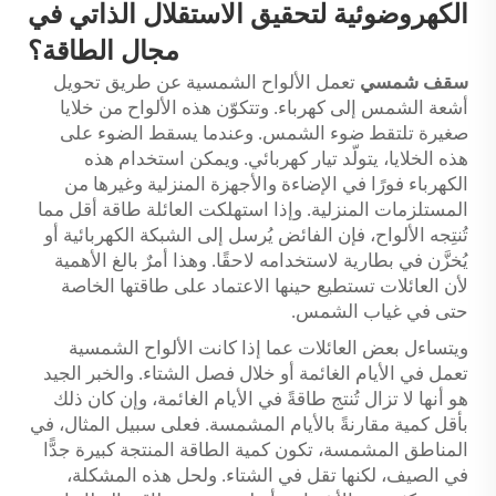
الكهروضوئية لتحقيق الاستقلال الذاتي في
مجال الطاقة؟
سقف شمسي
تعمل الألواح الشمسية عن طريق تحويل
أشعة الشمس إلى كهرباء. وتتكوّن هذه الألواح من خلايا
صغيرة تلتقط ضوء الشمس. وعندما يسقط الضوء على
هذه الخلايا، يتولّد تيار كهربائي. ويمكن استخدام هذه
الكهرباء فورًا في الإضاءة والأجهزة المنزلية وغيرها من
المستلزمات المنزلية. وإذا استهلكت العائلة طاقة أقل مما
تُنتِجه الألواح، فإن الفائض يُرسل إلى الشبكة الكهربائية أو
يُخزَّن في بطارية لاستخدامه لاحقًا. وهذا أمرٌ بالغ الأهمية
لأن العائلات تستطيع حينها الاعتماد على طاقتها الخاصة
حتى في غياب الشمس.
ويتساءل بعض العائلات عما إذا كانت الألواح الشمسية
تعمل في الأيام الغائمة أو خلال فصل الشتاء. والخبر الجيد
هو أنها لا تزال تُنتج طاقةً في الأيام الغائمة، وإن كان ذلك
بأقل كمية مقارنةً بالأيام المشمسة. فعلى سبيل المثال، في
المناطق المشمسة، تكون كمية الطاقة المنتجة كبيرة جدًّا
في الصيف، لكنها تقل في الشتاء. ولحل هذه المشكلة،