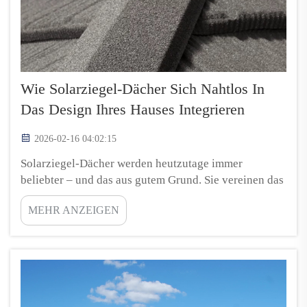
Wie Solarziegel-Dächer Sich Nahtlos In
Das Design Ihres Hauses Integrieren
2026-02-16 04:02:15
Solarziegel-Dächer werden heutzutage immer
beliebter – und das aus gutem Grund. Sie vereinen das
ansprechende Erscheinungsbild traditioneller
MEHR ANZEIGEN
Dachdeckungen mit Solarenergie. Wenn Sie sich für
ein Solarziegel-Dach entscheiden, erhalten Sie nicht
nur ein stilvolles Äußeres, sondern leisten zudem
einen kleinen Beitrag zum Umweltschutz. Um...