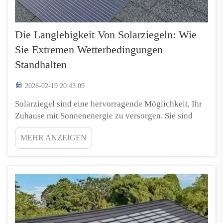
Die Langlebigkeit Von Solarziegeln: Wie
Sie Extremen Wetterbedingungen
Standhalten
2026-02-19 20:43:09
Solarziegel sind eine hervorragende Möglichkeit, Ihr
Zuhause mit Sonnenenergie zu versorgen. Sie sind
robust konstruiert und können widrige
MEHR ANZEIGEN
Wetterbedingungen wie starken Regen, starke Winde
und sogar Hagel bewältigen. Dadurch stellen sie eine
kluge Wahl für zahlreiche Hausbesitzer dar. Die
Solarziegel von Top Energy nicht...