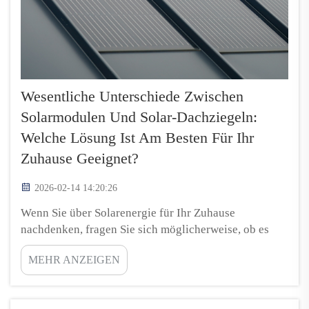
Wesentliche Unterschiede Zwischen
Solarmodulen Und Solar-Dachziegeln:
Welche Lösung Ist Am Besten Für Ihr
Zuhause Geeignet?
2026-02-14 14:20:26
Wenn Sie über Solarenergie für Ihr Zuhause
nachdenken, fragen Sie sich möglicherweise, ob es
besser ist, auf Solarpanels oder Solardachziegel zu
MEHR ANZEIGEN
setzen. Beide können dazu beitragen, Ihre
Stromrechnung zu senken und Ihren CO₂-Fußabdruck
zu verringern. Allerdings funktionieren sie auf