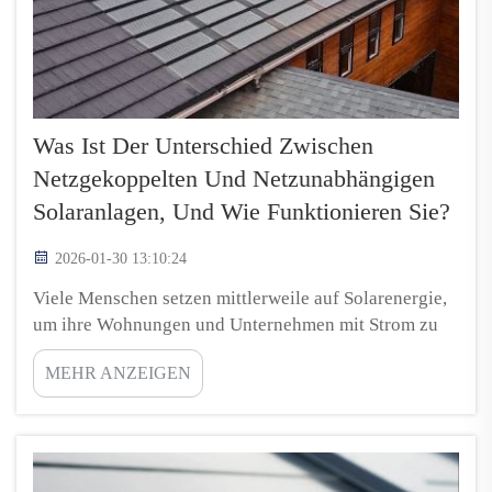
Was Ist Der Unterschied Zwischen
Netzgekoppelten Und Netzunabhängigen
Solaranlagen, Und Wie Funktionieren Sie?
2026-01-30 13:10:24
Viele Menschen setzen mittlerweile auf Solarenergie,
um ihre Wohnungen und Unternehmen mit Strom zu
versorgen. Solaranlagen gibt es im Allgemeinen in
MEHR ANZEIGEN
zwei Varianten: netzgekoppelte und netzunabhängige
Systeme. Eine netzgekoppelte Anlage ist mit dem
öffentlichen Stromnetz verbunden, sodass bei
Sonnenschein überschüssiger Strom einfach ins Netz
eingespeist werden kann...