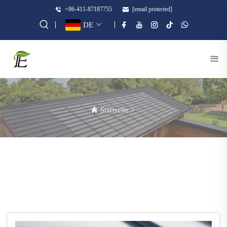
+86-411-87187755
[email protected]
DE
Startseite
>