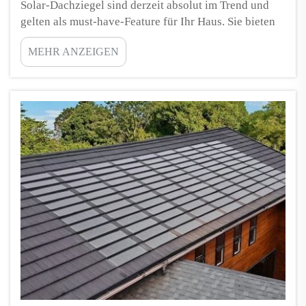
Solar-Dachziegel sind derzeit absolut im Trend und
gelten als must-have-Feature für Ihr Haus. Sie bieten
eine hervorragende Möglichkeit, grüne Energie zu
MEHR ANZEIGEN
erzeugen und die monatlichen Stromkosten zu senken.
Aber macht das die Montage tatsächlich einfach?
Tatsächlich ist der Prozess etwas c...