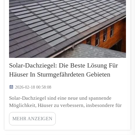
Solar-Dachziegel: Die Beste Lösung Für
Häuser In Sturmgefährdeten Gebieten
2026-02-18 00:58:08
Solar-Dachziegel sind eine neue und spannende
Möglichkeit, Häuser zu verbessern, insbesondere für
Regionen, die häufig von Stürmen betroffen sind.
MEHR ANZEIGEN
Diese Ziegel schützen das Haus nicht nur vor starken
Winden und starkem Regen, sondern tragen auch zur
Energieeinsparung bei. Bei großen Stürmen können