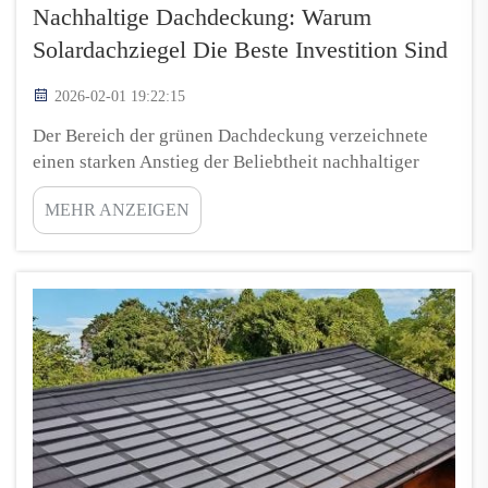
Nachhaltige Dachdeckung: Warum
Solardachziegel Die Beste Investition Sind
2026-02-01 19:22:15
Der Bereich der grünen Dachdeckung verzeichnete
einen starken Anstieg der Beliebtheit nachhaltiger
Dachdeckungslösungen, wobei Solardachziegel eine
MEHR ANZEIGEN
der besten neu entwickelten Dachdeckungslösungen
darstellen. Diese Dächer sehen ansprechend aus und
senken zudem die Energiekosten. Solardachziegel
sammeln …