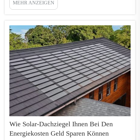
MEHR ANZEIGEN
immer mehr Menschen interessiert – und das ist gut
so. Mit Solardachziegeln können Sie Sonnenlicht in
elektrische Energie umwandeln. Solche Ziegel ...
Wie Solar-Dachziegel Ihnen Bei Den
Energiekosten Geld Sparen Können