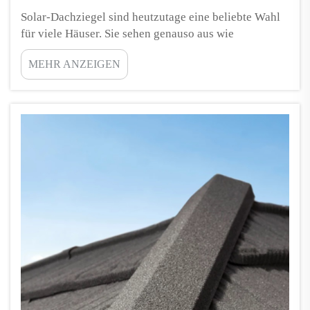
Solar-Dachziegel sind heutzutage eine beliebte Wahl
für viele Häuser. Sie sehen genauso aus wie
herkömmliche Dachziegel, enthalten jedoch eine
MEHR ANZEIGEN
spezielle Technologie, die Sonnenlicht in elektrische
Energie umwandelt. Eine Frage, die sich viele
Menschen stellen, lautet, ob diese Ziegel leicht Feuer
fangen oder brennen können. Es ist eine rea...