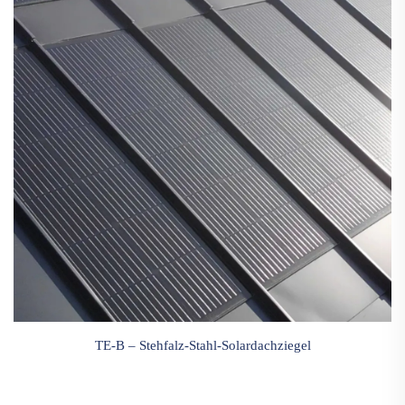
TE-B – Stehfalz-Stahl-Solardachziegel