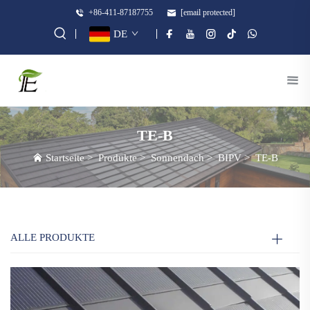
+86-411-87187755
[email protected]
DE
TE-B
Startseite
>
Produkte
>
Sonnendach
>
BIPV
>
TE-B
ALLE PRODUKTE